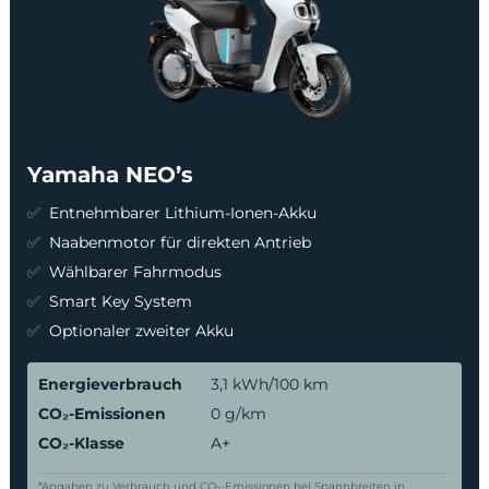
Yamaha NEO’s
Entnehmbarer Lithium-Ionen-Akku
Naabenmotor für direkten Antrieb
Wählbarer Fahrmodus
Smart Key System
Optionaler zweiter Akku
Energieverbrauch
3,1 kWh/100 km
CO₂-Emissionen
0 g/km
CO₂-Klasse
A+
*Angaben zu Verbrauch und CO₂-Emissionen bei Spannbreiten in