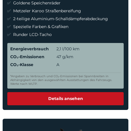
Goldene Speichenräder
Metzeler Karoo Straßenbereifung
2-teilige Aluminium-Schalldämpferabdeckung
Spezielle Farben & Grafiken
Runder LCD-Tacho
Energieverbrauch
2,1 l/100 km
CO₂-Emissionen
47 g/km
CO₂-Klasse
A
*Angaben zu Verbrauch und CO₂-Emissionen bei Spannbreiten in
Abhängigkeit von den ausgewählten Ausstattungen des Fahrzeugs.
Werte nach WLTP.
Details ansehen