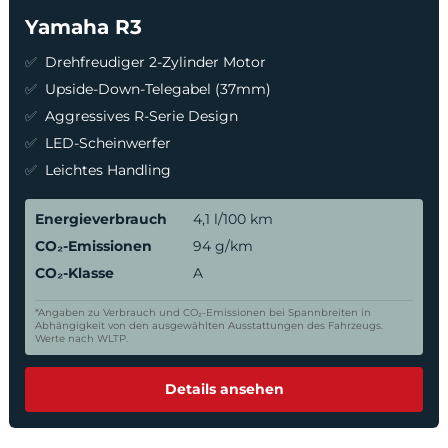
Yamaha R3
Drehfreudiger 2-Zylinder Motor
Upside-Down-Telegabel (37mm)
Aggressives R-Serie Design
LED-Scheinwerfer
Leichtes Handling
Energieverbrauch
4,1 l/100 km
CO₂-Emissionen
94 g/km
CO₂-Klasse
A
*Angaben zu Verbrauch und CO₂-Emissionen bei Spannbreiten in
Abhängigkeit von den ausgewählten Ausstattungen des Fahrzeugs.
Werte nach WLTP.
Details ansehen