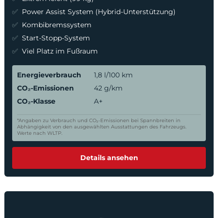
Power Assist System (Hybrid-Unterstützung)
Kombibremssystem
Start-Stopp-System
Viel Platz im Fußraum
Energieverbrauch
1,8 l/100 km
CO₂-Emissionen
42 g/km
CO₂-Klasse
A+
*Angaben zu Verbrauch und CO₂-Emissionen bei Spannbreiten in
Abhängigkeit von den ausgewählten Ausstattungen des Fahrzeugs.
Werte nach WLTP.
Details ansehen