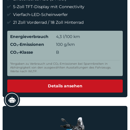
5-Zoll TFT-Display mit Connectivity
Vierfach-LED-Scheinwerfer
21 Zoll Vorderrad / 18 Zoll Hinterrad
Energieverbrauch
4,3 l/100 km
CO₂-Emissionen
100 g/km
CO₂-Klasse
B
*Angaben zu Verbrauch und CO₂-Emissionen bei Spannbreiten in
Abhängigkeit von den ausgewählten Ausstattungen des Fahrzeugs.
Werte nach WLTP.
Details ansehen