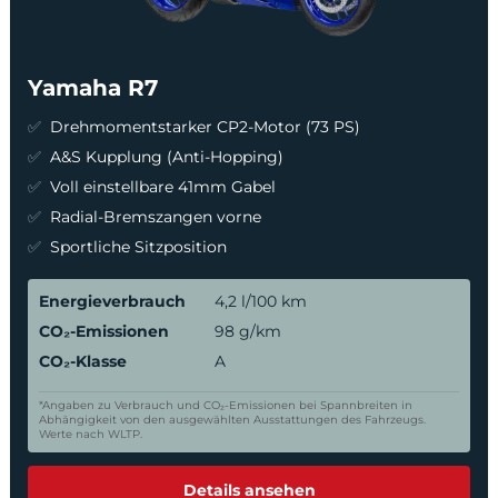
Yamaha R7
Drehmomentstarker CP2-Motor (73 PS)
A&S Kupplung (Anti-Hopping)
Voll einstellbare 41mm Gabel
Radial-Bremszangen vorne
Sportliche Sitzposition
Energieverbrauch
4,2 l/100 km
CO₂-Emissionen
98 g/km
CO₂-Klasse
A
*Angaben zu Verbrauch und CO₂-Emissionen bei Spannbreiten in
Abhängigkeit von den ausgewählten Ausstattungen des Fahrzeugs.
Werte nach WLTP.
Details ansehen