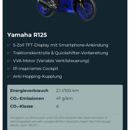
Yamaha R125
5-Zoll TFT-Display mit Smartphone-Anbindung
Traktionskontrolle & Quickshifter-Vorbereitung
VVA-Motor (Variable Ventilsteuerung)
R1-inspiriertes Cockpit
Anti-Hopping-Kupplung
Energieverbrauch
2,1 l/100 km
CO₂-Emissionen
47 g/km
CO₂-Klasse
A
*Angaben zu Verbrauch und CO₂-Emissionen bei Spannbreiten in
Abhängigkeit von den ausgewählten Ausstattungen des Fahrzeugs.
Werte nach WLTP.