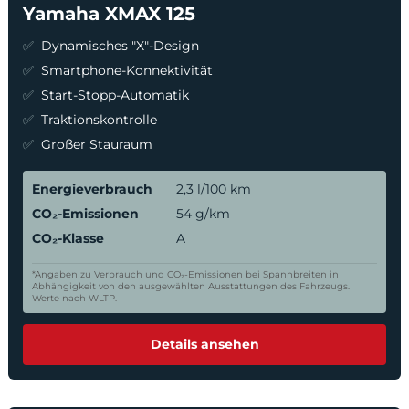
Yamaha XMAX 125
Dynamisches "X"-Design
Smartphone-Konnektivität
Start-Stopp-Automatik
Traktionskontrolle
Großer Stauraum
Energieverbrauch
2,3 l/100 km
CO₂-Emissionen
54 g/km
CO₂-Klasse
A
*Angaben zu Verbrauch und CO₂-Emissionen bei Spannbreiten in
Abhängigkeit von den ausgewählten Ausstattungen des Fahrzeugs.
Werte nach WLTP.
Details ansehen