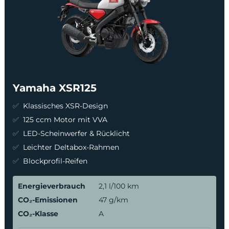
Yamaha XSR125
Klassisches XSR-Design
125 ccm Motor mit VVA
LED-Scheinwerfer & Rücklicht
Leichter Deltabox-Rahmen
Blockprofil-Reifen
Energieverbrauch
2,1 l/100 km
CO₂-Emissionen
47 g/km
CO₂-Klasse
A