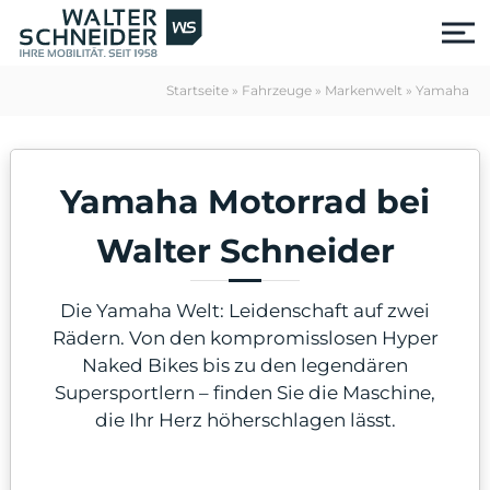
S
k
i
p
Startseite
»
Fahrzeuge
»
Markenwelt
»
Yamaha
t
o
c
o
Yamaha Motorrad bei
n
t
e
Walter Schneider
n
t
Die Yamaha Welt: Leidenschaft auf zwei
Rädern. Von den kompromisslosen Hyper
Naked Bikes bis zu den legendären
Supersportlern – finden Sie die Maschine,
die Ihr Herz höherschlagen lässt.
us