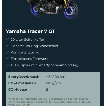
Yamaha Tracer 7 GT
20 Liter Seitenkoffer
Höheres Touring-Windschild
Komfortsitzbank
Einstellbares Fahrwerk
TFT-Display mit Smartphone-Anbindung
Energieverbrauch
4,3 l/100 km
CO₂-Emissionen
100 g/km
CO₂-Klasse
B
*Angaben zu Verbrauch und CO₂-Emissionen bei Spannbreiten in
Abhängigkeit von den ausgewählten Ausstattungen des Fahrzeugs.
Werte nach WLTP.