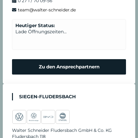
0 27 1 / 70 09-56
k
a
n
T
d
team@walter-schneider.de
m
e
e
Heutiger Status:
Lade Öffnungszeiten...
r
n
m
N
Zu den Ansprechpartnern
i
o
n
t
SIEGEN-FLUDERSBACH
v
d
e
i
Walter Schneider Fludersbach GmbH & Co. KG
r
e
Fludersbach 118