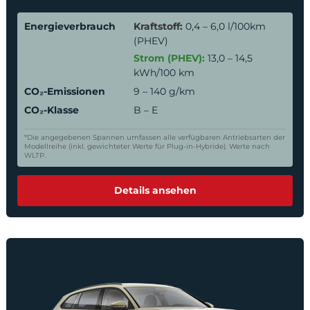
Energieverbrauch
Kraftstoff:
0,4 – 6,0 l/100km
(PHEV)
Strom (PHEV):
13,0 – 14,5
kWh/100 km
CO₂-Emissionen
9 – 140 g/km
CO₂-Klasse
B – E
*Die angegebenen Spannen umfassen alle verfügbaren Antriebsarten der
Modellreihe (inkl. gewichteter Werte für Plug-in-Hybride). Werte nach
WLTP.
Details ansehen