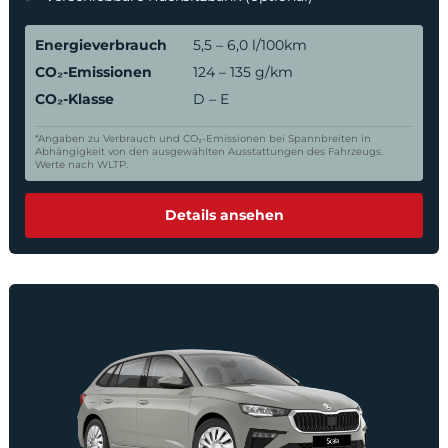
Energieverbrauch
5,5 – 6,0 l/100km
CO₂-Emissionen
124 – 135 g/km
CO₂-Klasse
D – E
*Angaben zu Verbrauch und CO₂-Emissionen bei Spannbreiten in
Abhängigkeit von den ausgewählten Ausstattungen des Fahrzeugs.
Werte nach WLTP.
Details ansehen