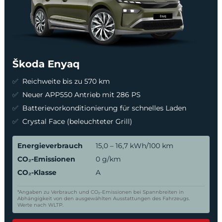
Škoda Enyaq
Reichweite bis zu 570 km
Neuer APP550 Antrieb mit 286 PS
Batterievorkonditionierung für schnelles Laden
Crystal Face (beleuchteter Grill)
Energieverbrauch
15,0 – 16,7 kWh/100 km
CO₂-Emissionen
0 g/km
CO₂-Klasse
A
*Angaben zu Verbrauch und CO₂-Emissionen bei Spannbreiten in
Abhängigkeit von den ausgewählten Ausstattungen des Fahrzeugs.
Werte nach WLTP.