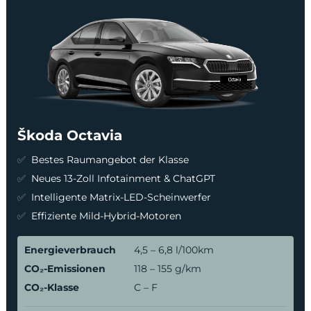
Škoda Octavia
Bestes Raumangebot der Klasse
Neues 13-Zoll Infotainment & ChatGPT
Intelligente Matrix-LED-Scheinwerfer
Effiziente Mild-Hybrid-Motoren
Energieverbrauch
4,5 – 6,8 l/100km
CO₂-Emissionen
118 – 155 g/km
CO₂-Klasse
C – F