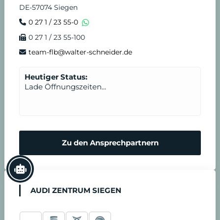
DE-57074 Siegen
e
n
0 27 1 / 23 55-0
0 27 1 / 23 55-100
i
s
team-flb@walter-schneider.de
n
t
Heutiger Status:
Lade Öffnungszeiten...
b
a
r
Zu den Ansprechpartnern
e
n
AUDI ZENTRUM SIEGEN