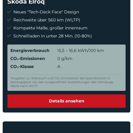
Škoda Elroq
Neues "Tech-Deck Face" Design
Reichweite über 560 km (WLTP)
Kompakte Maße, großer Innenraum
Schnellladen in unter 28 Min. (10-80%)
Energieverbrauch
15,5 – 16,6 kWh/100 km
CO₂-Emissionen
0 g/km
CO₂-Klasse
A
*Angaben zu Verbrauch und CO₂-Emissionen bei Spannbreiten in
Abhängigkeit von den ausgewählten Ausstattungen des Fahrzeugs.
Werte nach WLTP.
Details ansehen