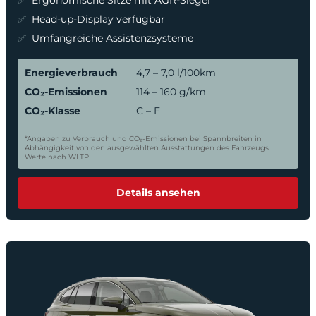
Ergonomische Sitze mit AGR-Siegel
Head-up-Display verfügbar
Umfangreiche Assistenzsysteme
Energieverbrauch
4,7 – 7,0 l/100km
CO₂-Emissionen
114 – 160 g/km
CO₂-Klasse
C – F
*Angaben zu Verbrauch und CO₂-Emissionen bei Spannbreiten in
Abhängigkeit von den ausgewählten Ausstattungen des Fahrzeugs.
Werte nach WLTP.
Details ansehen