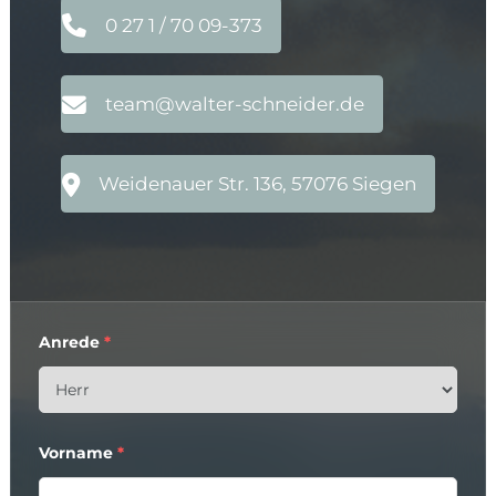
0 27 1 / 70 09-373
team@walter-schneider.de
Weidenauer Str. 136, 57076 Siegen
Anrede
*
Vorname
*