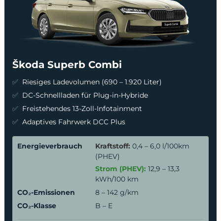
Škoda Superb Combi
Riesiges Ladevolumen (690 – 1.920 Liter)
DC-Schnellladen für Plug-in-Hybride
Freistehendes 13-Zoll-Infotainment
Adaptives Fahrwerk DCC Plus
Energieverbrauch
Kraftstoff:
0,4 – 6,0 l/100km
(PHEV)
Strom (PHEV):
12,9 – 13,3
kWh/100 km
CO₂-Emissionen
8 – 142 g/km
CO₂-Klasse
B – E