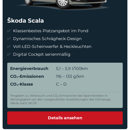
Škoda Scala
Klassenbestes Platzangebot im Fond
Dynamisches Schrägheck-Design
Voll-LED-Scheinwerfer & Heckleuchten
Digital Cockpit serienmäßig
Energieverbrauch
5,1 – 5,9 l/100km
CO₂-Emissionen
116 – 133 g/km
CO₂-Klasse
C – D
*Angaben zu Verbrauch und CO₂-Emissionen bei Spannbreiten in
Abhängigkeit von den ausgewählten Ausstattungen des Fahrzeugs.
Werte nach WLTP.
Details ansehen