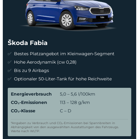
Škoda Fabia
Bestes Platzangebot im Kleinwagen-Segment
Hohe Aerodynamik (cw 0,28)
Bis zu 9 Airbags
Optionaler 50-Liter-Tank für hohe Reichweite
Energieverbrauch
5,0 – 5,6 l/100km
CO₂-Emissionen
113 – 128 g/km
CO₂-Klasse
C – D
*Angaben zu Verbrauch und CO₂-Emissionen bei Spannbreiten in
Abhängigkeit von den ausgewählten Ausstattungen des Fahrzeugs.
Werte nach WLTP.