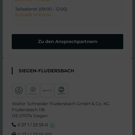
m
N
Teiledienst (09:00 - 12:00)
Schließt in Kürze
i
o
n
t
Zu den Ansprechpartnern
v
d
e
i
SIEGEN-FLUDERSBACH
r
e
e
n
Walter Schneider Fludersbach GmbH & Co. KG
i
s
Fludersbach 118
DE-57074 Siegen
n
t
0 27 1 / 23 55-0
0 27 1 / 23 55-100