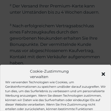
² Der Versand Ihrer Premium-Karte kann
unter Umständen bis zu 4 Wochen dauern.
³ Nach erfolgreichem Vertragsabschluss
eines Fahrzeugkaufes durch den
geworbenen Neukunden erhalten Sie Ihre
Bonuspunkte. Der vermittelnde Kunde
muss vor abgeschlossenem Kaufvertrag,
Kontakt mit dem Verkäufer aufgenommen
haben.
Cookie-Zustimmung
verwalten
Wir verwenden Technologien wie Cookies, um
Geräteinformationen zu speichern und/oder darauf zuzugreifen. Wir
tun dies, um das Surferlebnis zu verbessern und um personalisierte
Werbung anzuzeigen. Wenn Sie diesen Technologien zustimmen,
f
i
y
t
l
S
2
können wir Daten wie das Surfverhalten oder eindeutige IDs auf
dieser Website verarbeiten. Wenn Sie Ihre Zustimmung nicht
erteilen oder zurückziehen, können bestimmte Funktionen