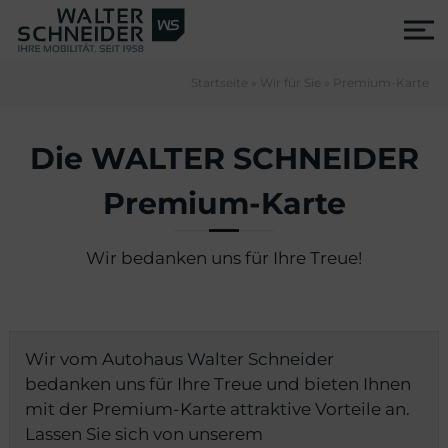
S
k
i
p
Startseite
»
Wir für Sie
»
Premium-Karte
t
o
c
Die WALTER SCHNEIDER
o
n
Premium-Karte
t
e
n
Wir bedanken uns für Ihre Treue!
t
Wir vom Autohaus Walter Schneider
bedanken uns für Ihre Treue und bieten Ihnen
dus
mit der Premium-Karte attraktive Vorteile an.
Lassen Sie sich von unserem