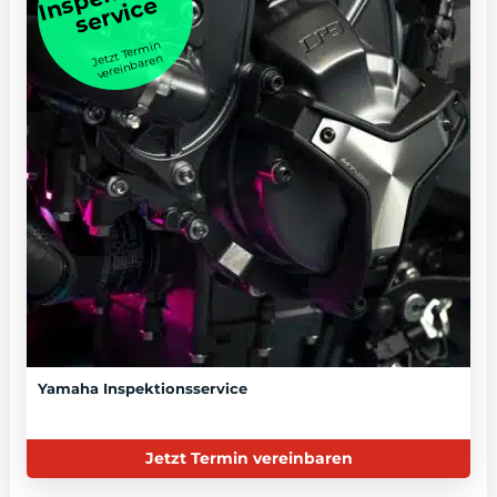
service
Jetzt Termin
vereinbaren
Yamaha Inspektionsservice
Jetzt Termin vereinbaren
Energieverbrauch (kombiniert) 14,4 kWh/100 km. CO₂-Emission
(kombiniert) 0 g/km. (WLTP) CO₂-Klasse: A. Elektrische Reichweite
(kombiniert): 426 km.