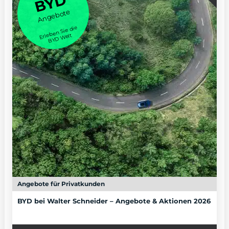
BYD
Angebote
Erleben Sie die
BYD Welt
Angebote für Privatkunden
BYD bei Walter Schneider – Angebote & Aktionen 2026