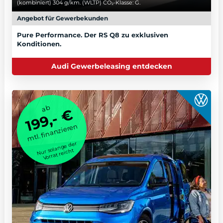
(kombiniert) 304 g/km. (WLTP) CO₂-Klasse: G.
Angebot für Gewerbekunden
Pure Performance. Der RS Q8 zu exklusiven
Konditionen.
Audi Gewerbeleasing entdecken
ab
199,- €
mtl. finanzieren
Nur solange der
Vorrat reicht