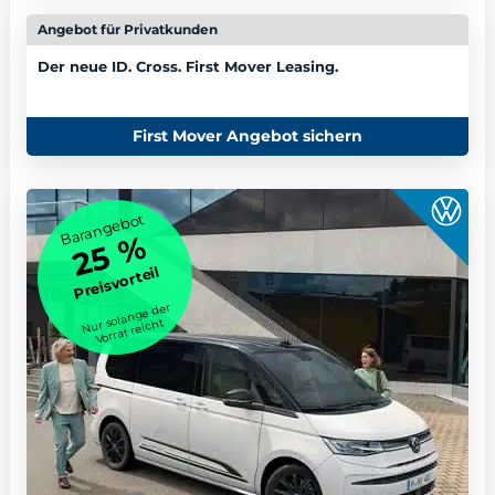
Angebot für Privatkunden
ab
188,- €
Der neue ID. Cross. First Mover Leasing.
mtl. leasen
First Mover Angebot sichern
Jetzt entdecken
Barangebot
25 %
Preisvorteil
Nur solange der
Vorrat reicht