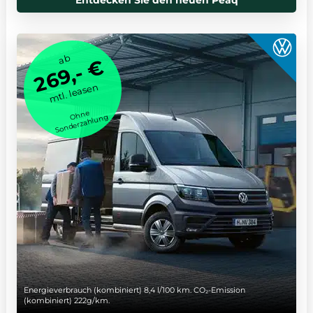
Entdecken Sie den neuen Peaq
ab
269,- €
mtl. leasen
Ohne
Sonderzahlung
Energieverbrauch (kombiniert) 8,4 l/100 km. CO₂-Emission
(kombiniert) 222g/km.