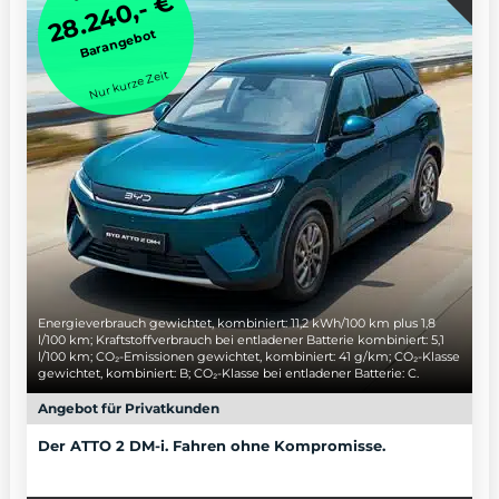
28.240,- €
Barangebot
Nur kurze Zeit
Energieverbrauch gewichtet, kombiniert: 11,2 kWh/100 km plus 1,8
l/100 km; Kraftstoffverbrauch bei entladener Batterie kombiniert: 5,1
l/100 km; CO₂-Emissionen gewichtet, kombiniert: 41 g/km; CO₂-Klasse
gewichtet, kombiniert: B; CO₂-Klasse bei entladener Batterie: C.
Angebot für Privatkunden
Der ATTO 2 DM-i. Fahren ohne Kompromisse.