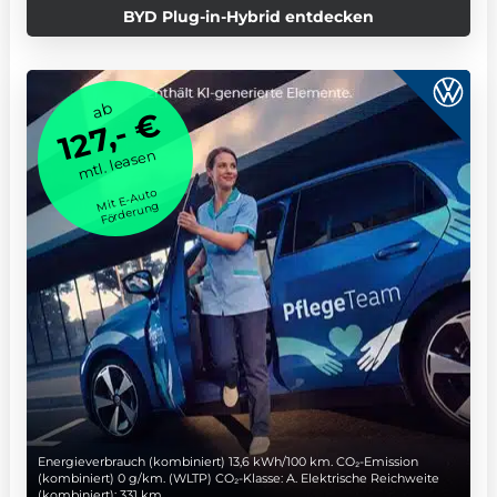
BYD Plug-in-Hybrid entdecken
ab
127,- €
mtl. leasen
Mit E-Auto
Förderung
Energieverbrauch (kombiniert) 13,6 kWh/100 km. CO₂-Emission
(kombiniert) 0 g/km. (WLTP) CO₂-Klasse: A. Elektrische Reichweite
(kombiniert): 331 km.