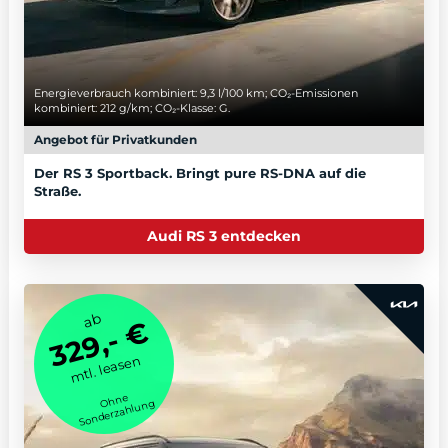
Energieverbrauch kombiniert: 9,3 l/100 km; CO₂-Emissionen
kombiniert: 212 g/km; CO₂-Klasse: G.
Angebot für Privatkunden
Der RS 3 Sportback. Bringt pure RS-DNA auf die
Straße.
Audi RS 3 entdecken
ab
329,- €
mtl. leasen
Ohne
Sonderzahlung