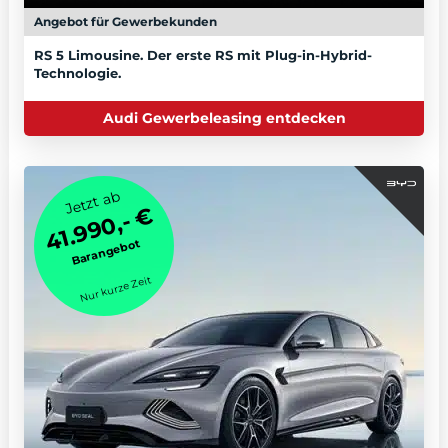
Angebot für Gewerbekunden
RS 5 Limousine. Der erste RS mit Plug-in-Hybrid-
Technologie.
Audi Gewerbeleasing entdecken
Jetzt ab
41.990,- €
Barangebot
Nur kurze Zeit