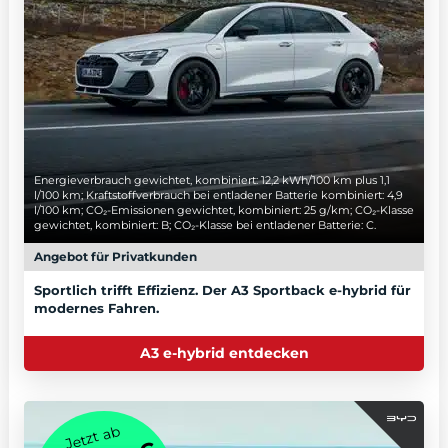
Energieverbrauch gewichtet, kombiniert: 12,2 kWh/100 km plus 1,1
l/100 km; Kraftstoffverbrauch bei entladener Batterie kombiniert: 4,9
l/100 km; CO₂-Emissionen gewichtet, kombiniert: 25 g/km; CO₂-Klasse
gewichtet, kombiniert: B; CO₂-Klasse bei entladener Batterie: C.
Angebot für Privatkunden
Sportlich trifft Effizienz. Der A3 Sportback e-hybrid für
modernes Fahren.
A3 e-hybrid entdecken
Jetzt ab