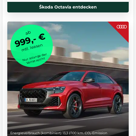
Škoda Octavia entdecken
ab
999,- €
mtl. leasen
Nur solange der
Vorrat reicht
Energieverbrauch (kombiniert) 13,3 l/100 km. CO₂-Emission