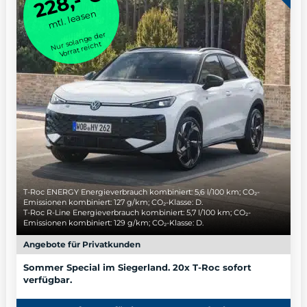
228,- €
mtl. leasen
Nur solange der
Vorrat reicht
T-Roc ENERGY Energieverbrauch kombiniert: 5,6 l/100 km; CO₂-
Emissionen kombiniert: 127 g/km; CO₂-Klasse: D.
T-Roc R-Line Energieverbrauch kombiniert: 5,7 l/100 km; CO₂-
Emissionen kombiniert: 129 g/km; CO₂-Klasse: D.
Angebote für Privatkunden
Sommer Special im Siegerland. 20x T-Roc sofort
verfügbar.