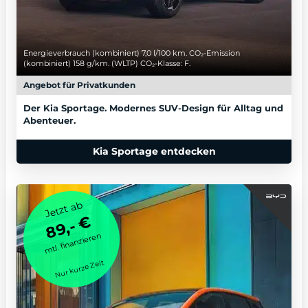
Energieverbrauch (kombiniert) 7,0 l/100 km. CO₂-Emission
(kombiniert) 158 g/km. (WLTP) CO₂-Klasse: F.
Angebot für Privatkunden
Der Kia Sportage. Modernes SUV-Design für Alltag und
Abenteuer.
Kia Sportage entdecken
Jetzt ab
89,- €
mtl. finanzieren
Nur kurze Zeit