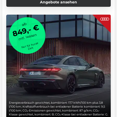
Angebote ansehen
ab
849,- €
mtl. leasen
Nur für kurze
Zeit
Energieverbrauch gewichtet, kombiniert: 17,7 kWh/100 km plus 3,8
l/100 km; Kraftstoffverbrauch bei entladener Batterie kombiniert: 9,5
l/100 km; CO₂-Emissionen gewichtet, kombiniert: 87 g/km; CO₂-
Klasse gewichtet, kombiniert: B; CO₂-Klasse bei entladener Batterie: G.