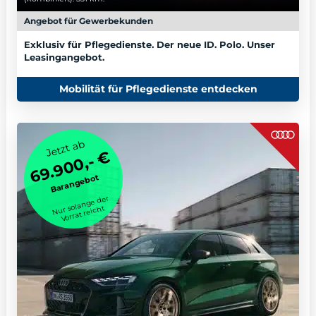
Angebot für Gewerbekunden
Exklusiv für Pflegedienste. Der neue ID. Polo. Unser
Leasingangebot.
Mobilität für Pflegedienste entdecken
Jetzt ab
69.900,- €
Barangebot
Nur solange der
Vorrat reicht