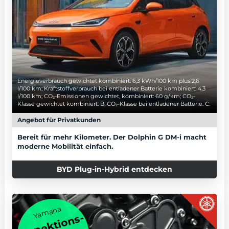
Energieverbrauch gewichtet kombiniert: 6,3 kWh/100 km plus 2,6
l/100 km; Kraftstoffverbrauch bei entladener Batterie kombiniert: 4,3
l/100 km; CO₂-Emissionen gewichtet, kombiniert: 60 g/km; CO₂-
Klasse gewichtet kombiniert: B; CO₂-Klasse bei entladener Batterie: C.
Angebot für Privatkunden
Bereit für mehr Kilometer. Der Dolphin G DM-i macht
moderne Mobilität einfach.
BYD Plug-in-Hybrid entdecken
Yamaha
Inspektions-