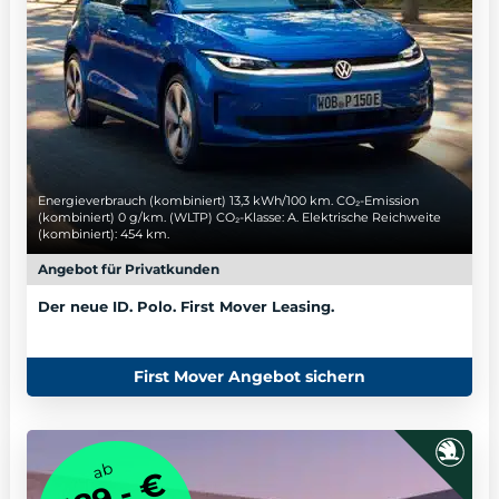
Energieverbrauch (kombiniert) 13,3 kWh/100 km. CO₂-Emission
(kombiniert) 0 g/km. (WLTP) CO₂-Klasse: A. Elektrische Reichweite
(kombiniert): 454 km.
Angebot für Privatkunden
Der neue ID. Polo. First Mover Leasing.
First Mover Angebot sichern
ab
389,- €