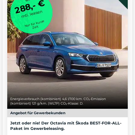
288,- €
mtl. leasen
Nur für kurze
Zeit
Energieverbrauch (kombiniert) 4,6 l/100 km. CO₂-Emission
(kombiniert) 121 g/km. (WLTP) CO₂-Klasse: D.
Angebot für Gewerbekunden
Jetzt oder nie! Der Octavia mit Škoda BEST-FOR-ALL-
Paket im Gewerbeleasing.