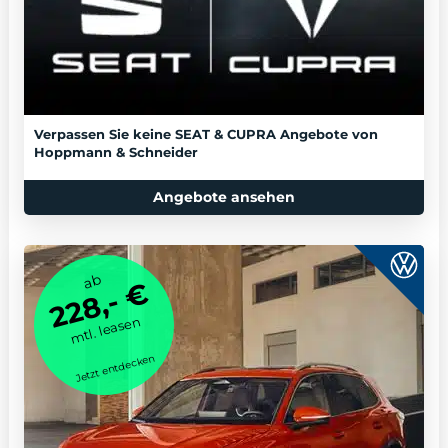
Verpassen Sie keine SEAT & CUPRA Angebote von
Hoppmann & Schneider
Angebote ansehen
ab
228,- €
mtl. leasen
Jetzt entdecken