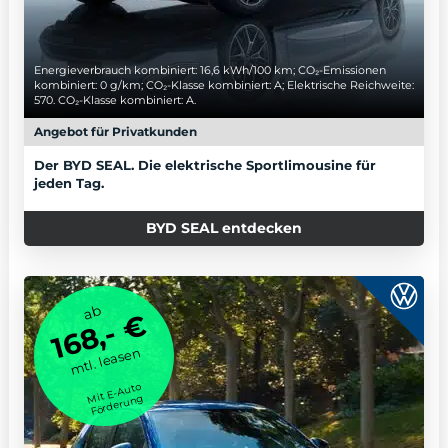
Energieverbrauch kombiniert: 16,6 kWh/100 km; CO₂-Emissionen
kombiniert: 0 g/km; CO₂-Klasse kombiniert: A; Elektrische Reichweite:
570. CO₂-Klasse kombiniert: A.
Angebot für Privatkunden
Der BYD SEAL. Die elektrische Sportlimousine für
jeden Tag.
BYD SEAL entdecken
ab
168,- €
mtl. leasen
Mit E-Auto
Förderung