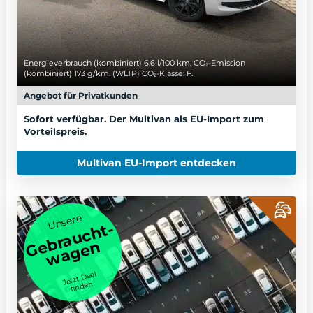
Energieverbrauch (kombiniert) 6,6 l/100 km. CO₂-Emission
(kombiniert) 173 g/km. (WLTP) CO₂-Klasse: F.
Angebot für Privatkunden
Sofort verfügbar. Der Multivan als EU-Import zum
Vorteilspreis.
Multivan EU-Import entdecken
Unsere
Gebraucht-
wagen
Jetzt Deal
finden