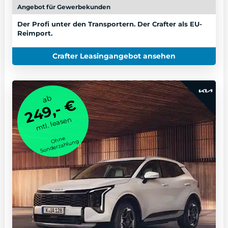
Angebot für Gewerbekunden
Der Profi unter den Transportern. Der Crafter als EU-
Reimport.
Crafter Leasingangebot ansehen
ab
249,- €
mtl. leasen
Ohne
Sonderzahlung