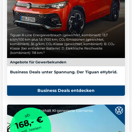
Tiguan R-Line Energieverbrauch (gewichtet, kombiniert): 13,7
kWh/100 km plus 1,6 l/100 km; CO₂-Emissionen (gewichtet,
kombiniert): 36 g/km; CO₂-Klasse (gewichtet, kombiniert): B. CO₂-
Klasse (bei entladener Batterie): D. Elektrische Reichweite
(kombiniert): 118 km.²
Angebote für Gewerbekunden
Business Deals unter Spannung. Der Tiguan eHybrid.
Business Deals entdecken
ab
168,- €
mtl. leasen