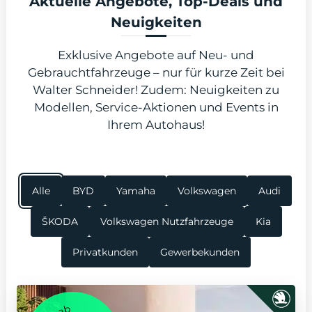
Aktuelle Angebote, Top-Deals und
Neuigkeiten
Exklusive Angebote auf Neu- und
Gebrauchtfahrzeuge – nur für kurze Zeit bei
odus
Walter Schneider! Zudem: Neuigkeiten zu
Modellen, Service-Aktionen und Events in
Ihrem Autohaus!
Alle
BYD
Yamaha
Volkswagen
Audi
dus
ŠKODA
Volkswagen Nutzfahrzeuge
Kia
Privatkunden
Gewerbekunden
ab