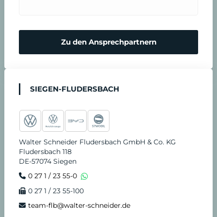
r
n
m
N
Zu den Ansprechpartnern
i
o
n
t
SIEGEN-FLUDERSBACH
v
d
e
i
Walter Schneider Fludersbach GmbH & Co. KG
r
e
Fludersbach 118
DE-57074 Siegen
e
n
0 27 1 / 23 55-0
0 27 1 / 23 55-100
i
s
team-flb@walter-schneider.de