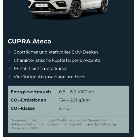
CUPRA Ateca
Sportliches und kraftvolles SUV-Design
Charakteristische kupferfarbene Akzente
19-Zoll-Leichtmetallräder
Vierflutige Abgasanlage am Heck
Energieverbrauch
6,8 – 8,9 l/100km
CO₂-Emissionen
154 – 201 g/km
CO₂-Klasse
E – G
*Angaben zu Verbrauch und CO₂-Emissionen bei Spannbreiten in
Abhängigkeit von den ausgewählten Ausstattungen des Fahrzeugs.
Werte nach WLTP.