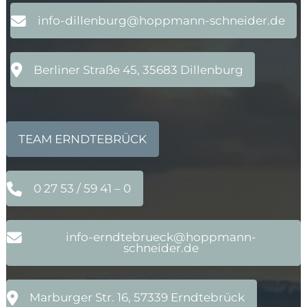
info-dillenburg@hoppmann-schneider.de
Berliner Straße 45, 35683 Dillenburg
TEAM ERNDTEBRÜCK
0 27 53 / 59 41 – 0
info-erndtebrueck@hoppmann-
schneider.de
Marburger Str. 16, 57339 Erndtebrück