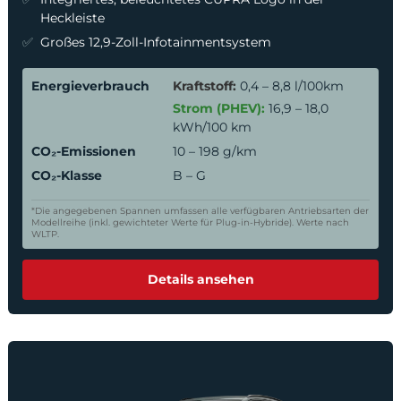
Heckleiste
Großes 12,9-Zoll-Infotainmentsystem
Energieverbrauch
Kraftstoff:
0,4 – 8,8 l/100km
Strom (PHEV):
16,9 – 18,0
kWh/100 km
CO₂-Emissionen
10 – 198 g/km
CO₂-Klasse
B – G
*Die angegebenen Spannen umfassen alle verfügbaren Antriebsarten der
Modellreihe (inkl. gewichteter Werte für Plug-in-Hybride). Werte nach
WLTP.
Details ansehen