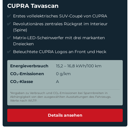
CUPRA Tavascan
Erstes vollelektrisches SUV-Coupé von CUPRA
Revolutionäres zentrales Rückgrat im Interieur
(Spine)
Matrix-LED-Scheinwerfer mit drei markanten
Dreiecken
Beleuchtete CUPRA Logos an Front und Heck
Energieverbrauch
15,2 – 16,8 kWh/100 km
CO₂-Emissionen
0 g/km
CO₂-Klasse
A
*Angaben zu Verbrauch und CO₂-Emissionen bei Spannbreiten in
Abhängigkeit von den ausgewählten Ausstattungen des Fahrzeugs.
Werte nach WLTP.
Details ansehen