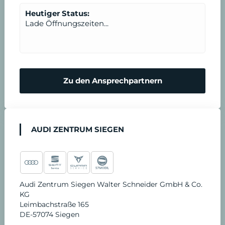
n
t
Heutiger Status:
Lade Öffnungszeiten...
b
a
r
Zu den Ansprechpartnern
e
n
AUDI ZENTRUM SIEGEN
Audi Zentrum Siegen Walter Schneider GmbH & Co.
KG
Leimbachstraße 165
DE-57074 Siegen