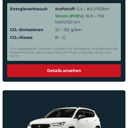
Energieverbrauch
Kraftstoff:
0,4 – 8,5 l/100km
Strom (PHEV):
16,9 – 17,6
kWh/100 km
CO₂-Emissionen
10 – 192 g/km
CO₂-Klasse
B – G
*Die angegebenen Spannen umfassen alle verfügbaren Antriebsarten der
Modellreihe (inkl. gewichteter Werte für Plug-in-Hybride). Werte nach
WLTP.
Details ansehen