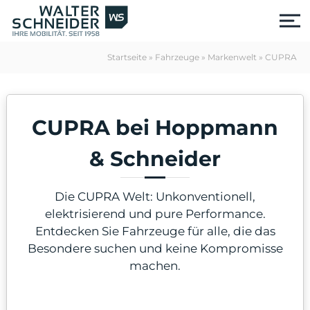
S
k
i
p
Startseite
»
Fahrzeuge
»
Markenwelt
»
CUPRA
t
o
c
o
CUPRA bei Hoppmann
n
t
e
& Schneider
n
t
Die CUPRA Welt: Unkonventionell,
elektrisierend und pure Performance.
Entdecken Sie Fahrzeuge für alle, die das
Besondere suchen und keine Kompromisse
machen.
us