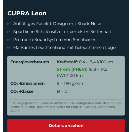
CUPRA Leon
Auffälliges Facelift-Design mit Shark-Nose
Sportliche Schalensitze für perfekten Seitenhalt
Premium-Soundsystem von Sennheiser
Markantes Leuchtenband mit beleuchtetem Logo
Energieverbrauch
Kraftstoff:
0,4 – 8,4 l/100km
Strom (PHEV):
16,8 – 17,5
kWh/100 km
CO₂-Emissionen
9 – 190 g/km
CO₂-Klasse
B – G
*Die angegebenen Spannen umfassen alle verfügbaren Antriebsarten der
Modellreihe (inkl. gewichteter Werte für Plug-in-Hybride). Werte nach
WLTP.
Details ansehen