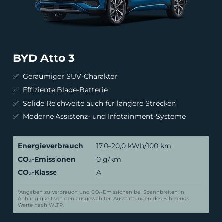
BYD Atto 3
Geräumiger SUV-Charakter
Effiziente Blade-Batterie
Solide Reichweite auch für längere Strecken
Moderne Assistenz- und Infotainment-Systeme
Energieverbrauch
17,0–20,0 kWh/100 km
CO₂-Emissionen
0 g/km
CO₂-Klasse
A
*Angaben zu Verbrauch und CO₂-Emissionen bei Spannbreiten in
Abhängigkeit von den ausgewählten Ausstattungen des Fahrzeugs.
Werte nach WLTP.