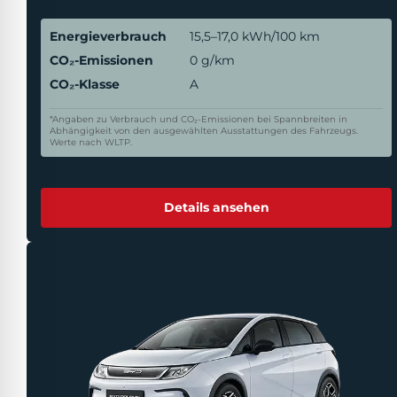
Energieverbrauch
15,5–17,0 kWh/100 km
CO₂-Emissionen
0 g/km
CO₂-Klasse
A
*Angaben zu Verbrauch und CO₂-Emissionen bei Spannbreiten in
Abhängigkeit von den ausgewählten Ausstattungen des Fahrzeugs.
Werte nach WLTP.
Details ansehen