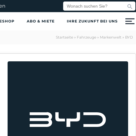
Search But
Search
en
for:
ESHOP
ABO & MIETE
IHRE ZUKUNFT BEI UNS
Startseite
»
Fahrzeuge
»
Markenwelt
»
BYD