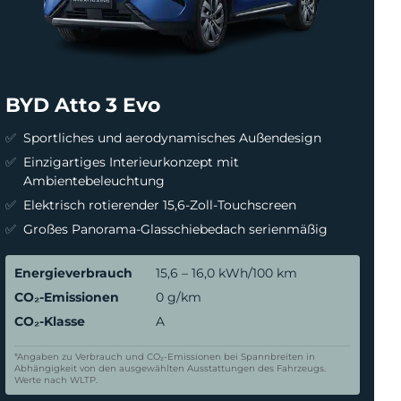
BYD Atto 3 Evo
Sportliches und aerodynamisches Außendesign
Einzigartiges Interieurkonzept mit
Ambientebeleuchtung
Elektrisch rotierender 15,6-Zoll-Touchscreen
Großes Panorama-Glasschiebedach serienmäßig
Energieverbrauch
15,6 – 16,0 kWh/100 km
CO₂-Emissionen
0 g/km
CO₂-Klasse
A
*Angaben zu Verbrauch und CO₂-Emissionen bei Spannbreiten in
Abhängigkeit von den ausgewählten Ausstattungen des Fahrzeugs.
Werte nach WLTP.