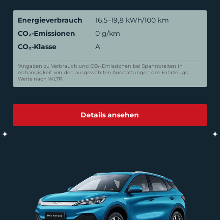
Energieverbrauch
16,5–19,8 kWh/100 km
CO₂-Emissionen
0 g/km
CO₂-Klasse
A
*Angaben zu Verbrauch und CO₂-Emissionen bei Spannbreiten in
Abhängigkeit von den ausgewählten Ausstattungen des Fahrzeugs.
Werte nach WLTP.
Details ansehen