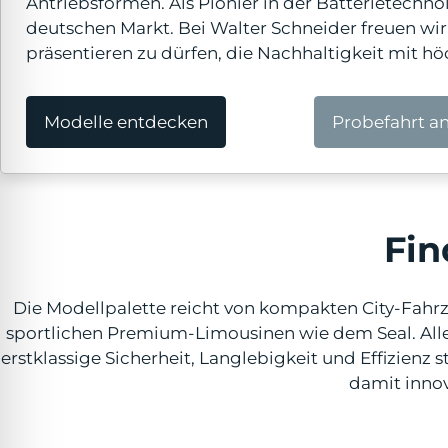
Antriebsformen. Als Pionier in der Batterietechn
lssicheres Profil
deutschen Markt. Bei Walter Schneider freuen wi
präsentieren zu dürfen, die Nachhaltigkeit mit 
-freundlicher Modus
Modelle entdecken
Probefahrt a
den-Modus
psie-sicherer Modus
Fin
Die Modellpalette reicht von kompakten City-Fahr
sportlichen Premium-Limousinen wie dem Seal. Alle 
erstklassige Sicherheit, Langlebigkeit und Effizienz
damit innov