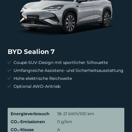
BYD Sealion 7
Coupé-SUV-Design mit sportlicher Silhouette
Umfangreiche Assistenz- und Sicherheitsausstattung
Hohe elektrische Reichweite
Optional AWD-Antrieb
Energieverbrauch
18–21 kWh/100 km
CO₂-Emissionen
0 g/km
CO₂-Klasse
A