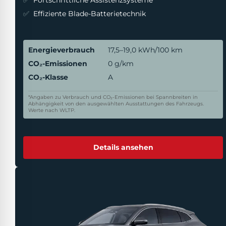
Fortschrittliche Assistenzsysteme
Effiziente Blade-Batterietechnik
Energieverbrauch
17,5–19,0 kWh/100 km
CO₂-Emissionen
0 g/km
CO₂-Klasse
A
*Angaben zu Verbrauch und CO₂-Emissionen bei Spannbreiten in
Abhängigkeit von den ausgewählten Ausstattungen des Fahrzeugs.
Werte nach WLTP.
Details ansehen