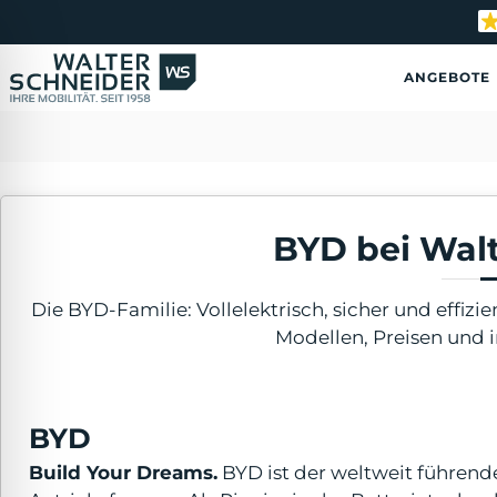
S
k
i
ANGEBOTE
p
t
o
c
o
n
t
BYD bei Wal
e
n
t
Die BYD-Familie: Vollelektrisch, sicher und effizie
Modellen, Preisen und 
ehinderten-Modus
BYD
Build Your Dreams.
BYD ist der weltweit führend