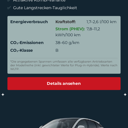
Attraktive Kombi-Variante
Gute Langstrecken-Tauglichkeit
Energieverbrauch
Kraftstoff:
1,7–2,6 l/100 km
Strom (PHEV):
7,8–11,2
kWh/100 km
CO₂-Emissionen
38–60 g/km
CO₂-Klasse
B
*Die angegebenen Spannen umfassen alle verfügbaren Antriebsarten
der Modellreihe (inkl. gewichteter Werte für Plug-in-Hybride). Werte nach
WLTP.
Details ansehen