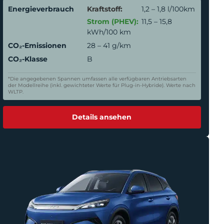
Energieverbrauch
Kraftstoff:
1,2 – 1,8 l/100km
Strom (PHEV):
11,5 – 15,8
kWh/100 km
CO₂-Emissionen
28 – 41 g/km
CO₂-Klasse
B
*Die angegebenen Spannen umfassen alle verfügbaren Antriebsarten
der Modellreihe (inkl. gewichteter Werte für Plug-in-Hybride). Werte nach
WLTP.
Details ansehen