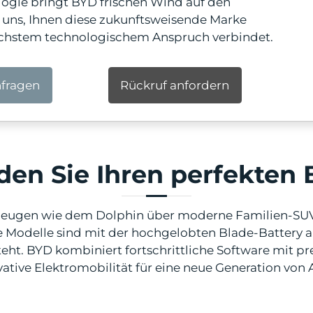
ologie bringt BYD frischen Wind auf den
r uns, Ihnen diese zukunftsweisende Marke
höchstem technologischem Anspruch verbindet.
nfragen
Rückruf anfordern
den Sie Ihren perfekten
zeugen wie dem Dolphin über moderne Familien-SUVs 
Modelle sind mit der hochgelobten Blade-Battery ausg
 steht. BYD kombiniert fortschrittliche Software mit 
ative Elektromobilität für eine neue Generation von 