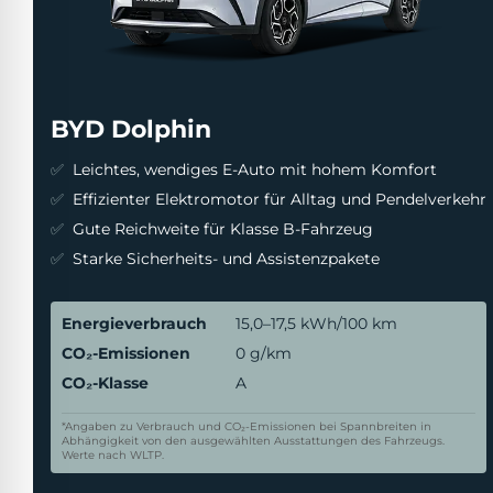
BYD Dolphin
Leichtes, wendiges E-Auto mit hohem Komfort
Effizienter Elektromotor für Alltag und Pendelverkehr
Gute Reichweite für Klasse B-Fahrzeug
Starke Sicherheits- und Assistenzpakete
Energieverbrauch
15,0–17,5 kWh/100 km
CO₂-Emissionen
0 g/km
CO₂-Klasse
A
*Angaben zu Verbrauch und CO₂-Emissionen bei Spannbreiten in
Abhängigkeit von den ausgewählten Ausstattungen des Fahrzeugs.
Werte nach WLTP.