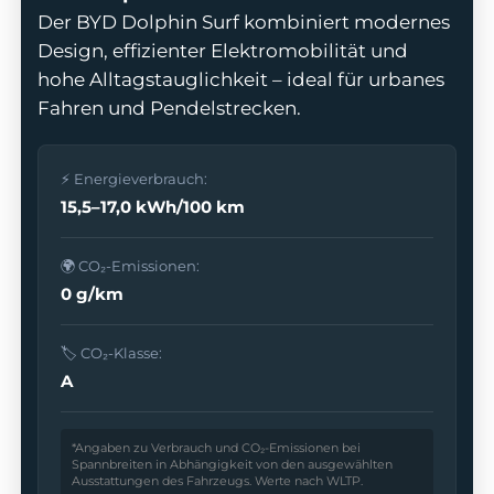
Der BYD Dolphin Surf kombiniert modernes
Design, effizienter Elektromobilität und
hohe Alltagstauglichkeit – ideal für urbanes
Fahren und Pendelstrecken.
odus
⚡ Energieverbrauch:
15,5–17,0 kWh/100 km
🌍 CO₂-Emissionen:
0 g/km
dus
🏷️ CO₂-Klasse:
A
*Angaben zu Verbrauch und CO₂-Emissionen bei
Spannbreiten in Abhängigkeit von den ausgewählten
Ausstattungen des Fahrzeugs. Werte nach WLTP.