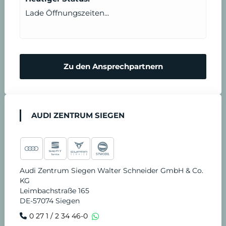
b
Lade Öffnungszeiten...
a
r
Zu den Ansprechpartnern
e
n
AUDI ZENTRUM SIEGEN
Audi Zentrum Siegen Walter Schneider GmbH & Co.
KG
Leimbachstraße 165
DE-57074 Siegen
0 27 1 / 2 34 46-0