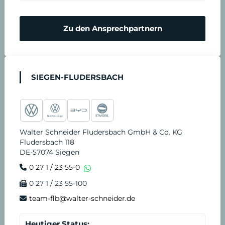
m
N
Zu den Ansprechpartnern
i
o
n
t
SIEGEN-FLUDERSBACH
v
d
e
i
Walter Schneider Fludersbach GmbH & Co. KG
r
e
Fludersbach 118
DE-57074 Siegen
e
n
0 27 1 / 23 55-0
0 27 1 / 23 55-100
i
s
team-flb@walter-schneider.de
n
t
Heutiger Status: