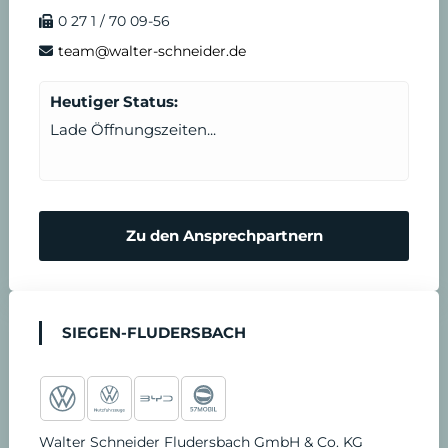
o
r
e
i
e
n
0 27 1 / 70 09-56
k
a
n
T
d
team@walter-schneider.de
m
e
e
Heutiger Status:
Lade Öffnungszeiten...
r
n
m
N
Zu den Ansprechpartnern
i
o
n
t
SIEGEN-FLUDERSBACH
v
d
e
i
Walter Schneider Fludersbach GmbH & Co. KG