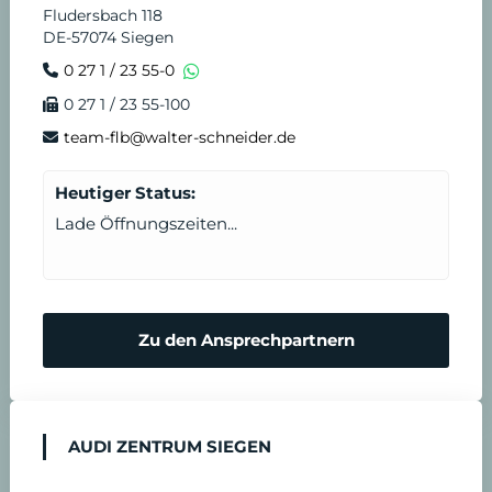
r
e
Fludersbach 118
DE-57074 Siegen
e
n
0 27 1 / 23 55-0
0 27 1 / 23 55-100
i
s
team-flb@walter-schneider.de
n
t
Heutiger Status:
b
Lade Öffnungszeiten...
a
r
Zu den Ansprechpartnern
e
n
AUDI ZENTRUM SIEGEN