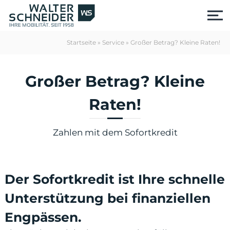
S
k
i
p
Startseite
»
Service
»
Großer Betrag? Kleine Raten!
t
o
c
Großer Betrag? Kleine
o
n
Raten!
t
e
n
Zahlen mit dem Sofortkredit
t
Der Sofortkredit ist Ihre schnelle
Unterstützung bei finanziellen
us
Engpässen.