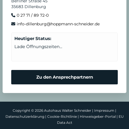
Berliner Straße 45
35683 Dillenburg
0 27 71 / 89 72-0
info-dillenburg@hoppmann-schneider.de
Heutiger Status:
Lade Öffnungszeiten...
Zu den Ansprechpartnern
Copyright © 2026 Autohaus Walter Schneider |
Impressum
|
Datenschutzerklärung
|
Cookie-Richtlinie
|
Hinweisgeber-Portal
|
EU
Data Act