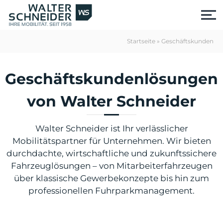
S
k
i
p
Startseite
»
Geschäftskunden
t
o
c
Geschäftskundenlösungen
o
n
von Walter Schneider
t
e
n
Walter Schneider ist Ihr verlässlicher
t
Mobilitätspartner für Unternehmen. Wir bieten
durchdachte, wirtschaftliche und zukunftssichere
Fahrzeuglösungen – von Mitarbeiterfahrzeugen
über klassische Gewerbekonzepte bis hin zum
professionellen Fuhrparkmanagement.
us