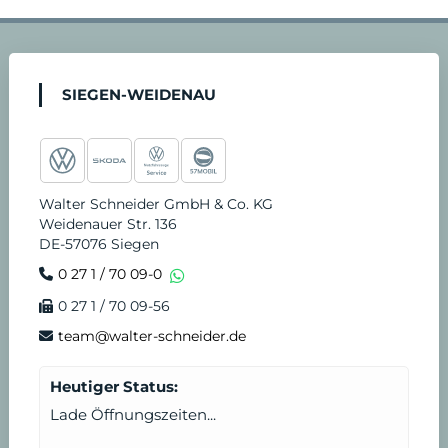
a
n
o
i
i
e
4
c
s
u
k
n
r
-
SIEGEN-WEIDENAU
e
t
t
t
k
v
S
b
a
u
o
e
i
t
Walter Schneider GmbH & Co. KG
Weidenauer Str. 136
o
g
b
k
d
c
u
DE-57076 Siegen
0 27 1 / 70 09-0
o
r
e
i
e
n
0 27 1 / 70 09-56
k
a
n
T
d
team@walter-schneider.de
m
e
e
Heutiger Status:
Lade Öffnungszeiten...
r
n