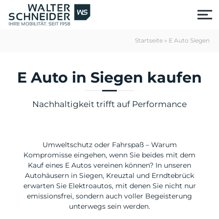
S
k
i
p
Startseite
»
E Auto Siegen
t
o
c
E Auto in Siegen kaufen
o
n
t
Nachhaltigkeit trifft auf Performance
e
n
t
Umweltschutz oder Fahrspaß – Warum
Kompromisse eingehen, wenn Sie beides mit dem
Kauf eines E Autos vereinen können? In unseren
Autohäusern in Siegen, Kreuztal und Erndtebrück
erwarten Sie Elektroautos, mit denen Sie nicht nur
emissionsfrei, sondern auch voller Begeisterung
us
unterwegs sein werden.