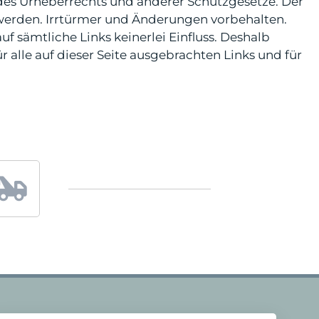
 des Urheberrechts und anderer Schutzgesetze. Der
 werden. Irrtürmer und Änderungen vorbehalten.
f sämtliche Links keinerlei Einfluss. Deshalb
ür alle auf dieser Seite ausgebrachten Links und für
2
4
-
S
t
u