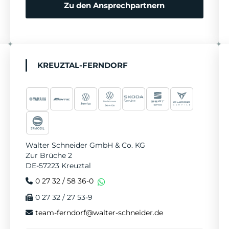
r
Zu den Ansprechpartnern
e
n
KREUZTAL-FERNDORF
Walter Schneider GmbH & Co. KG
Zur Brüche 2
DE-57223 Kreuztal
0 27 32 / 58 36-0
0 27 32 / 27 53-9
team-ferndorf@walter-schneider.de