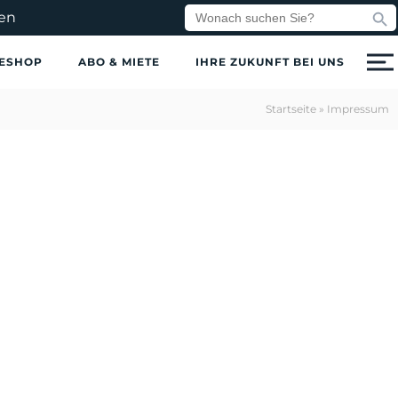
Search But
Search
en
for:
ESHOP
ABO & MIETE
IHRE ZUKUNFT BEI UNS
Startseite
»
Impressum