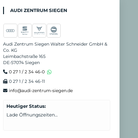
n
d
AUDI ZENTRUM SIEGEN
e
n
N
Audi Zentrum Siegen Walter Schneider GmbH &
o
Co. KG
t
Leimbachstraße 165
DE-57074 Siegen
d
0 27 1 / 2 34 46-0
i
0 27 1 / 2 34 46-11
e
info@audi-zentrum-siegen.de
n
s
Heutiger Status:
t
Lade Öffnungszeiten...