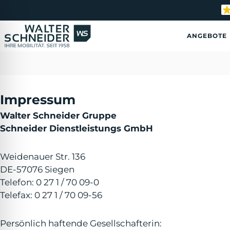
S
k
i
ANGEBOTE
p
t
o
c
o
n
Impressum
t
e
Walter Schneider Gruppe
n
Schneider Dienstleistungs GmbH
t
Weidenauer Str. 136
DE-57076 Siegen
Telefon: 0 27 1 / 70 09-0
Telefax: 0 27 1 / 70 09-56
ehinderten-Modus
Persönlich haftende Gesellschafterin: