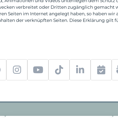
ound, Animationen und Videos unterliegen dem Schutz
Zwecken verbreitet oder Dritten zugänglich gemacht
en Seiten im Internet angelegt haben, so haben wir au
nhalten der verknüpften Seiten. Diese Erklärung gilt f
f
i
y
t
l
S
a
n
o
i
i
e
c
s
u
k
n
r
e
t
t
t
k
v
b
a
u
o
e
i
o
g
b
k
d
c