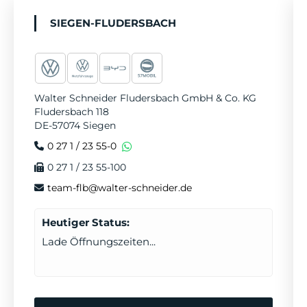
o
r
e
i
e
k
a
n
T
SIEGEN-FLUDERSBACH
m
e
r
m
Walter Schneider Fludersbach GmbH & Co. KG
i
Fludersbach 118
n
DE-57074 Siegen
v
0 27 1 / 23 55-0
e
0 27 1 / 23 55-100
r
team-flb@walter-schneider.de
e
Heutiger Status:
i
Lade Öffnungszeiten...
n
b
a