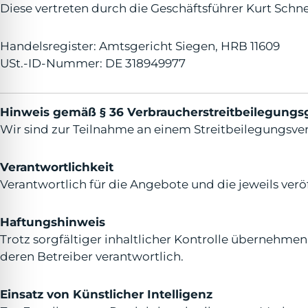
lssicheres Profil
Diese vertreten durch die Geschäftsführer Kurt Schne
Handelsregister: Amtsgericht Siegen, HRB 11609
-freundlicher Modus
USt.-ID-Nummer: DE 318949977
den-Modus
Hinweis gemäß § 36 Verbraucherstreitbeilegungs
Wir sind zur Teilnahme an einem Streitbeilegungsver
psie-sicherer Modus
Verantwortlichkeit
Verantwortlich für die Angebote und die jeweils ve
Haftungshinweis
Trotz sorgfältiger inhaltlicher Kontrolle übernehmen w
deren Betreiber verantwortlich.
Einsatz von Künstlicher Intelligenz