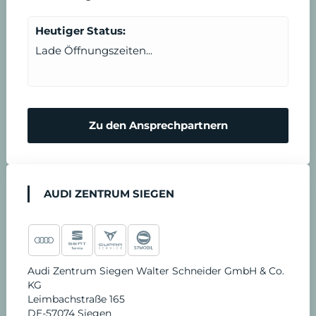
n
t
Heutiger Status:
b
Lade Öffnungszeiten...
a
r
Zu den Ansprechpartnern
e
n
AUDI ZENTRUM SIEGEN
Audi Zentrum Siegen Walter Schneider GmbH & Co.
KG
Leimbachstraße 165
DE-57074 Siegen