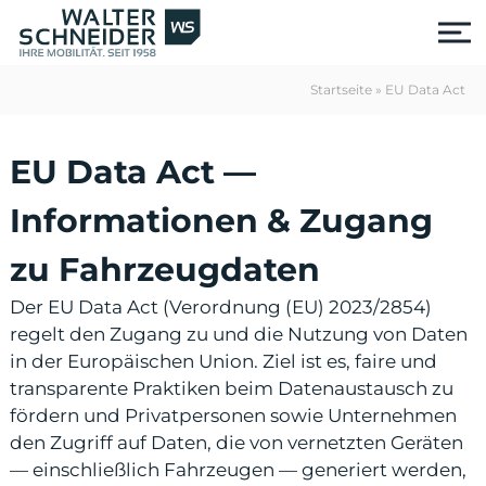
S
k
i
p
Startseite
»
EU Data Act
t
o
c
EU Data Act —
o
n
Informationen & Zugang
t
e
zu Fahrzeugdaten
n
t
Der EU Data Act (Verordnung (EU) 2023/2854)
regelt den Zugang zu und die Nutzung von Daten
in der Europäischen Union. Ziel ist es, faire und
transparente Praktiken beim Datenaustausch zu
fördern und Privatpersonen sowie Unternehmen
us
den Zugriff auf Daten, die von vernetzten Geräten
— einschließlich Fahrzeugen — generiert werden,