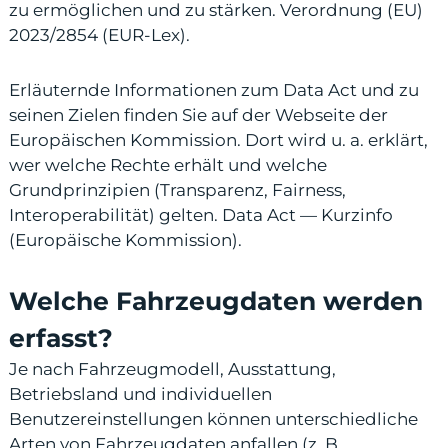
zu ermöglichen und zu stärken.
Verordnung (EU)
2023/2854 (EUR-Lex)
.
Erläuternde Informationen zum Data Act und zu
odus
seinen Zielen finden Sie auf der Webseite der
Europäischen Kommission. Dort wird u. a. erklärt,
wer welche Rechte erhält und welche
Grundprinzipien (Transparenz, Fairness,
Interoperabilität) gelten.
Data Act — Kurzinfo
(Europäische Kommission)
.
dus
Welche Fahrzeugdaten werden
erfasst?
Je nach Fahrzeugmodell, Ausstattung,
Betriebsland und individuellen
Benutzereinstellungen können unterschiedliche
Arten von Fahrzeugdaten anfallen (z. B.