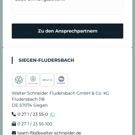
r
n
m
N
Zu den Ansprechpartnern
i
o
n
t
SIEGEN-FLUDERSBACH
v
d
e
i
Walter Schneider Fludersbach GmbH & Co. KG
r
e
Fludersbach 118
DE-57074 Siegen
e
n
0 27 1 / 23 55-0
0 27 1 / 23 55-100
i
s
team-flb@walter-schneider.de