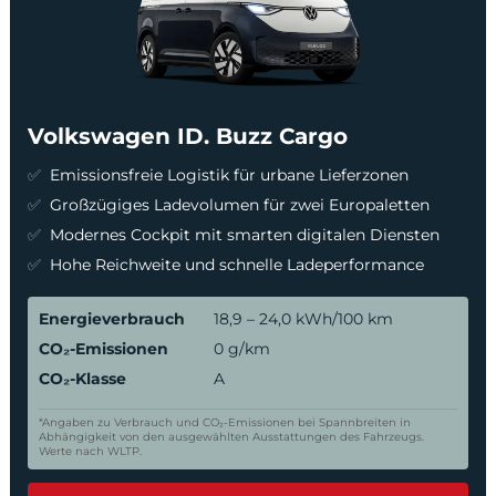
Volkswagen ID. Buzz Cargo
Emissionsfreie Logistik für urbane Lieferzonen
Großzügiges Ladevolumen für zwei Europaletten
Modernes Cockpit mit smarten digitalen Diensten
Hohe Reichweite und schnelle Ladeperformance
Energieverbrauch
18,9 – 24,0 kWh/100 km
CO₂-Emissionen
0 g/km
CO₂-Klasse
A
*Angaben zu Verbrauch und CO₂-Emissionen bei Spannbreiten in
Abhängigkeit von den ausgewählten Ausstattungen des Fahrzeugs.
Werte nach WLTP.