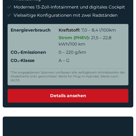
Modernes 13-Zoll-Infotainment und digitales Cockpit
Vielseitige Konfigurationen mit zwei Radständen
Energieverbrauch
Kraftstoff:
7,0 – 8,4 l/100km
Strom (PHEV):
21,5 – 22,8
kWh/100 km
CO₂-Emissionen
0 – 220 g/km
CO₂-Klasse
A – G
*Die angegebenen Spannen umfassen alle verfügbaren Antriebsarten der
Modellreihe (inkl. gewichteter Werte für Plug-in-Hybride). Werte nach
WLTP.
Details ansehen