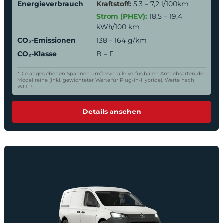
Energieverbrauch
Kraftstoff:
5,3 – 7,2 l/100km
Strom (PHEV):
18,5 – 19,4
kWh/100 km
CO₂-Emissionen
138 – 164 g/km
CO₂-Klasse
B – F
*Die angegebenen Spannen umfassen alle verfügbaren Antriebsarten der
Modellreihe (inkl. gewichteter Werte für Plug-in-Hybride). Werte nach
WLTP.
Details ansehen