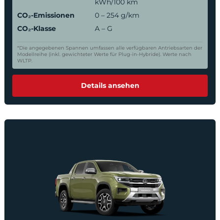
kWh/100 km
CO₂-Emissionen
0 – 254 g/km
CO₂-Klasse
A – G
*Die angegebenen Spannen umfassen alle verfügbaren Antriebsarten der
Modellreihe (inkl. gewichteter Werte für Plug-in-Hybride). Werte nach
WLTP.
Details ansehen