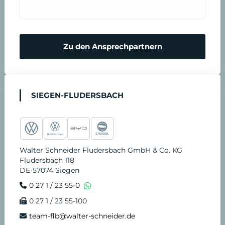
r
n
m
N
Zu den Ansprechpartnern
i
o
n
t
SIEGEN-FLUDERSBACH
v
d
e
i
Walter Schneider Fludersbach GmbH & Co. KG
r
e
Fludersbach 118
DE-57074 Siegen
e
n
0 27 1 / 23 55-0
0 27 1 / 23 55-100
i
s
team-flb@walter-schneider.de