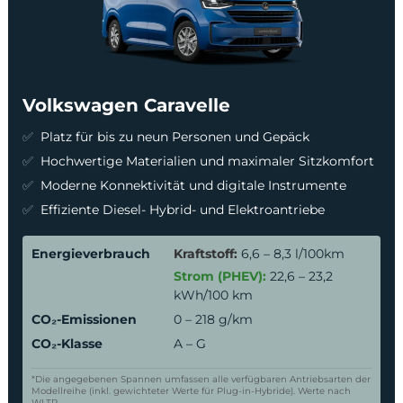
Volkswagen Caravelle
Platz für bis zu neun Personen und Gepäck
Hochwertige Materialien und maximaler Sitzkomfort
Moderne Konnektivität und digitale Instrumente
Effiziente Diesel- Hybrid- und Elektroantriebe
Energieverbrauch
Kraftstoff:
6,6 – 8,3 l/100km
Strom (PHEV):
22,6 – 23,2
kWh/100 km
CO₂-Emissionen
0 – 218 g/km
CO₂-Klasse
A – G
*Die angegebenen Spannen umfassen alle verfügbaren Antriebsarten der
Modellreihe (inkl. gewichteter Werte für Plug-in-Hybride). Werte nach
WLTP.