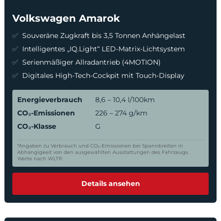
Volkswagen Amarok
Souveräne Zugkraft bis 3,5 Tonnen Anhängelast
Intelligentes „IQ.Light“ LED-Matrix-Lichtsystem
Serienmäßiger Allradantrieb (4MOTION)
Digitales High-Tech-Cockpit mit Touch-Display
Energieverbrauch
8,6 – 10,4 l/100km
CO₂-Emissionen
226 – 274 g/km
CO₂-Klasse
G
*Angaben zu Verbrauch und CO₂-Emissionen bei Spannbreiten in
Abhängigkeit von den ausgewählten Ausstattungen des Fahrzeugs.
Werte nach WLTP.
Details ansehen