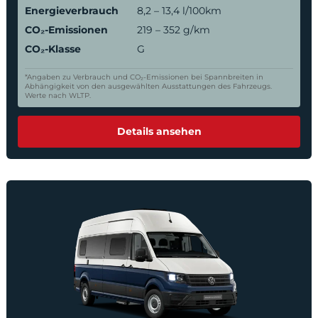
Energieverbrauch
8,2 – 13,4 l/100km
CO₂-Emissionen
219 – 352 g/km
CO₂-Klasse
G
*Angaben zu Verbrauch und CO₂-Emissionen bei Spannbreiten in
Abhängigkeit von den ausgewählten Ausstattungen des Fahrzeugs.
Werte nach WLTP.
Details ansehen