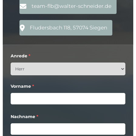
team-flb@walter-schneider.de
Fludersbach 118, 57074 Siegen
Anrede
*
Vorname
*
Nachname
*