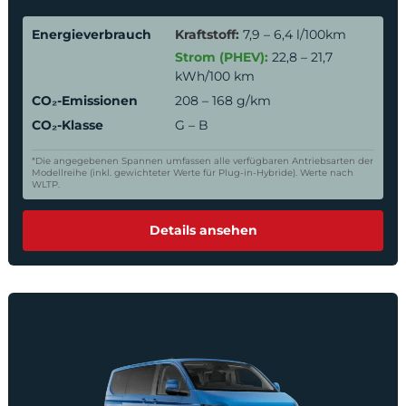
Energieverbrauch
Kraftstoff:
7,9 – 6,4 l/100km
Strom (PHEV):
22,8 – 21,7
kWh/100 km
CO₂-Emissionen
208 – 168 g/km
CO₂-Klasse
G – B
*Die angegebenen Spannen umfassen alle verfügbaren Antriebsarten der
Modellreihe (inkl. gewichteter Werte für Plug-in-Hybride). Werte nach
WLTP.
Details ansehen