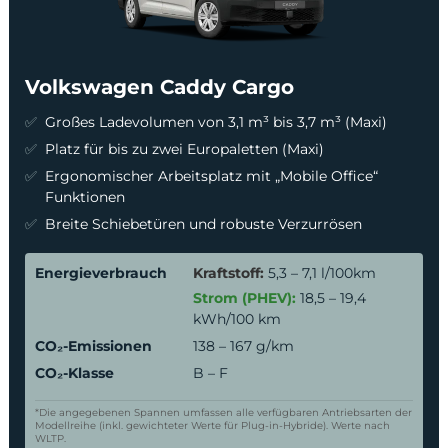
Volkswagen Caddy Cargo
Großes Ladevolumen von 3,1 m³ bis 3,7 m³ (Maxi)
Platz für bis zu zwei Europaletten (Maxi)
Ergonomischer Arbeitsplatz mit „Mobile Office“
Funktionen
Breite Schiebetüren und robuste Verzurrösen
Energieverbrauch
Kraftstoff:
5,3 – 7,1 l/100km
Strom (PHEV):
18,5 – 19,4
kWh/100 km
CO₂-Emissionen
138 – 167 g/km
CO₂-Klasse
B – F
*Die angegebenen Spannen umfassen alle verfügbaren Antriebsarten der
Modellreihe (inkl. gewichteter Werte für Plug-in-Hybride). Werte nach
WLTP.