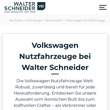
S
k
i
p
Startseite
»
Fahrzeuge
»
Markenwelt
»
Volkswagen Nutzfahrzeuge
t
o
c
o
Volkswagen
n
t
e
Nutzfahrzeuge bei
n
t
Walter Schneider
Die Volkswagen Nutzfahrzeuge Welt:
Robust, zuverlässig und bereit für jede
Herausforderung. Entdecken Sie unsere
us
Auswahl vom ikonischen Bulli bis zum
kraftvollen Crafter – als Verbrenner oder