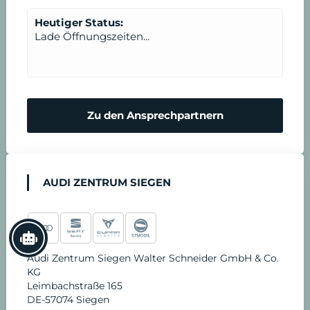
n
t
Heutiger Status:
Lade Öffnungszeiten...
b
a
r
Zu den Ansprechpartnern
e
n
AUDI ZENTRUM SIEGEN
Audi Zentrum Siegen Walter Schneider GmbH & Co.
KG
Leimbachstraße 165
DE-57074 Siegen