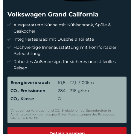
Volkswagen Grand California
Ausgestattete Küche mit Kühlschrank, Spüle &
Gaskocher
Integriertes Bad mit Dusche & Toilette
Hochwertige Innenausstattung mit komfortabler
Beleuchtung
Robustes Außendesign für sicheres und stilvolles
Reisen
Energieverbrauch
10,8 – 12,1 l/100km
CO₂-Emissionen
284 – 316 g/km
CO₂-Klasse
G
*Angaben zu Verbrauch und CO₂-Emissionen bei Spannbreiten in
Abhängigkeit von den ausgewählten Ausstattungen des Fahrzeugs.
Werte nach WLTP.
Details ansehen