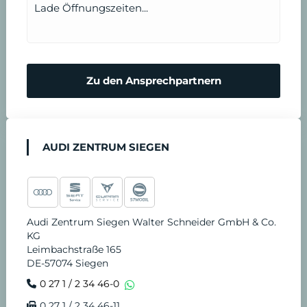
b
Lade Öffnungszeiten...
a
r
Zu den Ansprechpartnern
e
n
AUDI ZENTRUM SIEGEN
Audi Zentrum Siegen Walter Schneider GmbH & Co.
KG
Leimbachstraße 165
DE-57074 Siegen
0 27 1 / 2 34 46-0
0 27 1 / 2 34 46-11