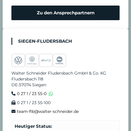
m
N
Zu den Ansprechpartnern
i
o
n
t
SIEGEN-FLUDERSBACH
v
d
e
i
Walter Schneider Fludersbach GmbH & Co. KG
r
e
Fludersbach 118
DE-57074 Siegen
e
n
0 27 1 / 23 55-0
0 27 1 / 23 55-100
i
s
team-flb@walter-schneider.de
n
t
Heutiger Status: