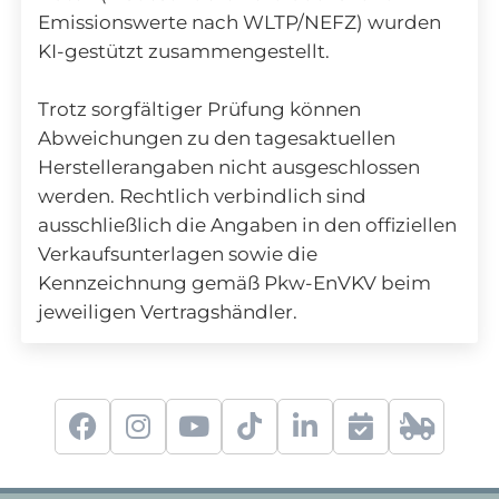
Emissionswerte nach WLTP/NEFZ) wurden
KI-gestützt zusammengestellt.
Trotz sorgfältiger Prüfung können
Abweichungen zu den tagesaktuellen
Herstellerangaben nicht ausgeschlossen
werden. Rechtlich verbindlich sind
ausschließlich die Angaben in den offiziellen
Verkaufsunterlagen sowie die
Kennzeichnung gemäß Pkw-EnVKV beim
jeweiligen Vertragshändler.
f
i
y
t
l
S
2