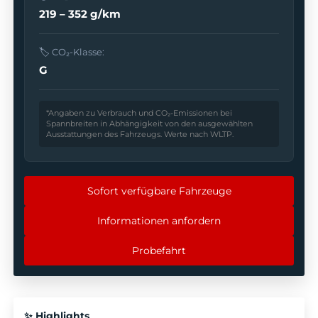
219 – 352 g/km
🏷️ CO₂-Klasse:
G
*Angaben zu Verbrauch und CO₂-Emissionen bei
Spannbreiten in Abhängigkeit von den ausgewählten
Ausstattungen des Fahrzeugs. Werte nach WLTP.
Sofort verfügbare Fahrzeuge
Informationen anfordern
Probefahrt
✨ Highlights