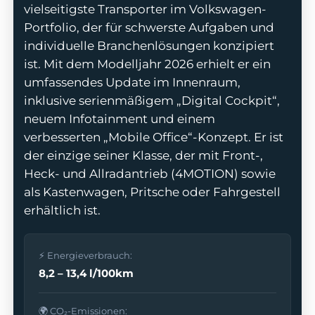
vielseitigste Transporter im Volkswagen-
Portfolio, der für schwerste Aufgaben und
individuelle Branchenlösungen konzipiert
ist. Mit dem Modelljahr 2026 erhielt er ein
odus
umfassendes Update im Innenraum,
inklusive serienmäßigem „Digital Cockpit“,
neuem Infotainment und einem
verbesserten „Mobile Office“-Konzept. Er ist
der einzige seiner Klasse, der mit Front-,
Heck- und Allradantrieb (4MOTION) sowie
als Kastenwagen, Pritsche oder Fahrgestell
dus
erhältlich ist.
⚡ Energieverbrauch:
8,2 – 13,4 l/100km
🌍 CO₂-Emissionen: