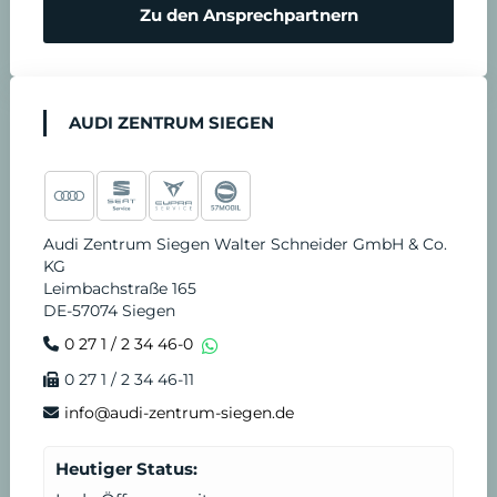
r
Zu den Ansprechpartnern
e
n
AUDI ZENTRUM SIEGEN
Audi Zentrum Siegen Walter Schneider GmbH & Co.
KG
Leimbachstraße 165
DE-57074 Siegen
0 27 1 / 2 34 46-0
0 27 1 / 2 34 46-11
info@audi-zentrum-siegen.de
Heutiger Status: