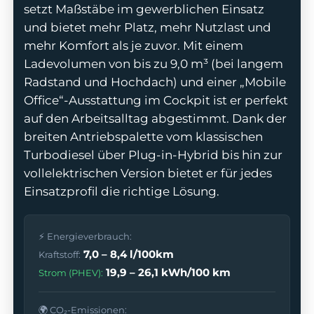
setzt Maßstäbe im gewerblichen Einsatz
und bietet mehr Platz, mehr Nutzlast und
mehr Komfort als je zuvor. Mit einem
Ladevolumen von bis zu 9,0 m³ (bei langem
odus
Radstand und Hochdach) und einer „Mobile
Office“-Ausstattung im Cockpit ist er perfekt
auf den Arbeitsalltag abgestimmt. Dank der
breiten Antriebspalette vom klassischen
Turbodiesel über Plug-in-Hybrid bis hin zur
vollelektrischen Version bietet er für jedes
Einsatzprofil die richtige Lösung.
dus
⚡ Energieverbrauch:
7,0 – 8,4 l/100km
Kraftstoff:
19,9 – 26,1 kWh/100 km
Strom (PHEV):
🌍 CO₂-Emissionen: