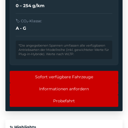
0 – 254 g/km
🏷️ CO₂-Klasse:
A - G
*Die angegebenen Spannen umfassen alle verfügbaren
Antriebsarten der Modellreihe (inkl. gewichteter Werte für
Plug-in-Hybride). Werte nach WLTP.
Sofort verfügbare Fahrzeuge
Informationen anfordern
Probefahrt
✨ Highlights