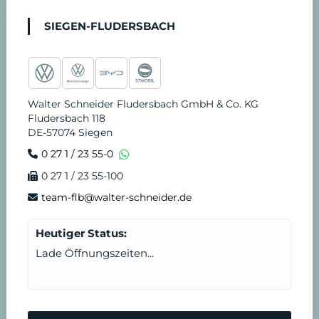
n
t
SIEGEN-FLUDERSBACH
v
d
e
i
Walter Schneider Fludersbach GmbH & Co. KG
r
e
Fludersbach 118
DE-57074 Siegen
e
n
0 27 1 / 23 55-0
0 27 1 / 23 55-100
i
s
team-flb@walter-schneider.de
n
t
Heutiger Status:
b
Lade Öffnungszeiten...
a