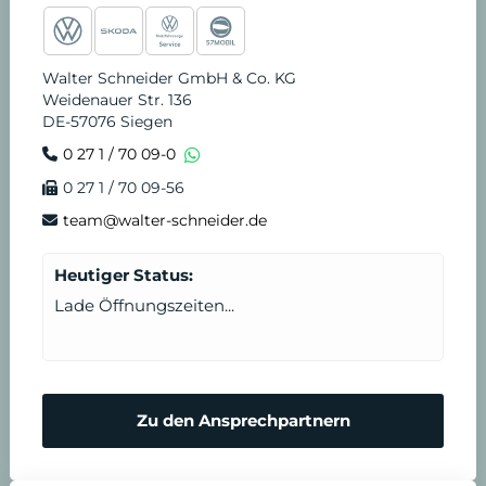
e
t
t
t
k
v
S
b
a
u
o
e
i
t
Walter Schneider GmbH & Co. KG
Weidenauer Str. 136
o
g
b
k
d
c
u
DE-57076 Siegen
0 27 1 / 70 09-0
o
r
e
i
e
n
0 27 1 / 70 09-56
k
a
n
T
d
team@walter-schneider.de
m
e
e
Heutiger Status:
Lade Öffnungszeiten...
r
n
m
N
Zu den Ansprechpartnern
i
o