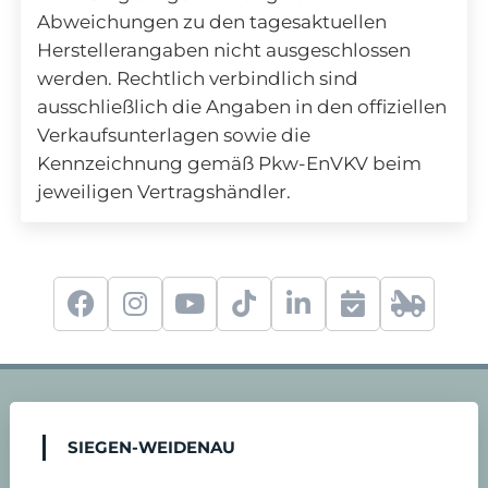
Abweichungen zu den tagesaktuellen
Herstellerangaben nicht ausgeschlossen
werden. Rechtlich verbindlich sind
ausschließlich die Angaben in den offiziellen
Verkaufsunterlagen sowie die
Kennzeichnung gemäß Pkw-EnVKV beim
jeweiligen Vertragshändler.
f
i
y
t
l
S
2
a
n
o
i
i
e
4
c
s
u
k
n
r
-
SIEGEN-WEIDENAU