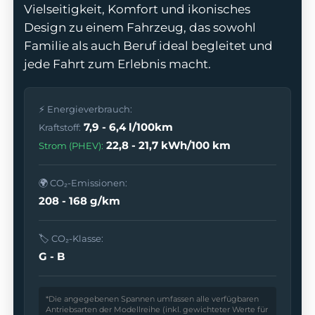
Vielseitigkeit, Komfort und ikonisches
Design zu einem Fahrzeug, das sowohl
Familie als auch Beruf ideal begleitet und
jede Fahrt zum Erlebnis macht.
odus
⚡ Energieverbrauch:
7,9 - 6,4 l/100km
Kraftstoff:
22,8 - 21,7 kWh/100 km
Strom (PHEV):
🌍 CO₂-Emissionen:
dus
208 - 168 g/km
🏷️ CO₂-Klasse:
G - B
*Die angegebenen Spannen umfassen alle verfügbaren
Antriebsarten der Modellreihe (inkl. gewichteter Werte für