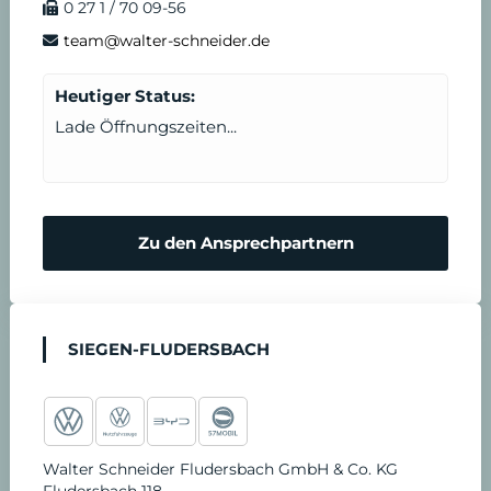
0 27 1 / 70 09-56
k
a
n
T
d
team@walter-schneider.de
m
e
e
Heutiger Status:
Lade Öffnungszeiten...
r
n
m
N
Zu den Ansprechpartnern
i
o
n
t
SIEGEN-FLUDERSBACH
v
d
e
i
Walter Schneider Fludersbach GmbH & Co. KG
r
e