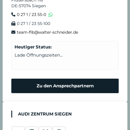
Fludersbach 118
DE-57074 Siegen
e
n
0 27 1 / 23 55-0
0 27 1 / 23 55-100
i
s
team-flb@walter-schneider.de
n
t
Heutiger Status:
b
Lade Öffnungszeiten...
a
r
Zu den Ansprechpartnern
e
n
AUDI ZENTRUM SIEGEN