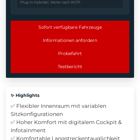
Plug-in-Hybride). Werte nach WLTP.
Sofort verfügbare Fahrzeuge
Informationen anfordern
Probefahrt
Testbericht
✨ Highlights
✅ Flexibler Innenraum mit variablen
Sitzkonfigurationen
✅ Hoher Komfort mit digitalem Cockpit &
Infotainment
✅ Komfortable Langstreckentauglichkeit