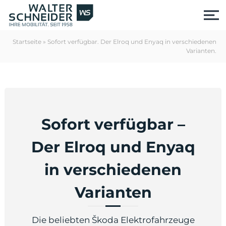
S
k
i
p
Startseite
»
Sofort verfügbar. Der Elroq und Enyaq in verschiedenen
t
Varianten.
o
c
o
n
t
e
Sofort verfügbar –
n
t
Der Elroq und Enyaq
in verschiedenen
Varianten
us
Die beliebten Škoda Elektrofahrzeuge