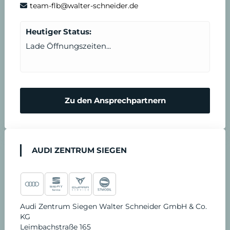
team-flb@walter-schneider.de
n
t
Heutiger Status:
b
Lade Öffnungszeiten...
a
r
Zu den Ansprechpartnern
e
n
AUDI ZENTRUM SIEGEN
Audi Zentrum Siegen Walter Schneider GmbH & Co.
KG
Leimbachstraße 165