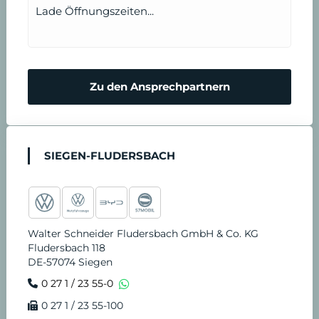
Lade Öffnungszeiten...
r
n
m
N
Zu den Ansprechpartnern
i
o
n
t
SIEGEN-FLUDERSBACH
v
d
e
i
Walter Schneider Fludersbach GmbH & Co. KG
r
e
Fludersbach 118
DE-57074 Siegen
e
n
0 27 1 / 23 55-0
0 27 1 / 23 55-100
i
s