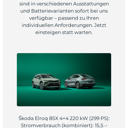
sind in verschiedenen Ausstattungen
und Batterievarianten sofort bei uns
verfügbar – passend zu Ihren
individuellen Anforderungen. Jetzt
odus
einsteigen statt warten.
dus
Škoda Elroq 85X 4×4 220 kW (299 PS):
Stromverbrauch (kombiniert): 15,5 –