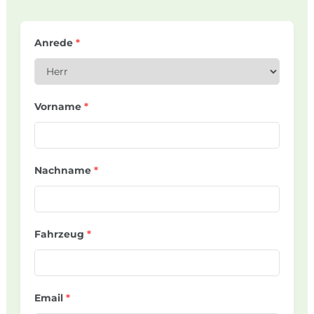
Anrede
*
Vorname
*
Nachname
*
Fahrzeug
*
Email
*