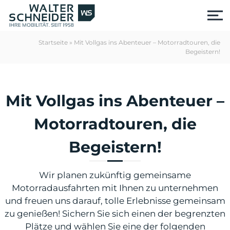
S
k
i
p
Startseite
»
Mit Vollgas ins Abenteuer – Motorradtouren, die
t
Begeistern!
o
c
o
n
Mit Vollgas ins Abenteuer –
t
e
Motorradtouren, die
n
t
Begeistern!
Wir planen zukünftig gemeinsame
Motorradausfahrten mit Ihnen zu unternehmen
und freuen uns darauf, tolle Erlebnisse gemeinsam
us
zu genießen! Sichern Sie sich einen der begrenzten
Plätze und wählen Sie eine der folgenden