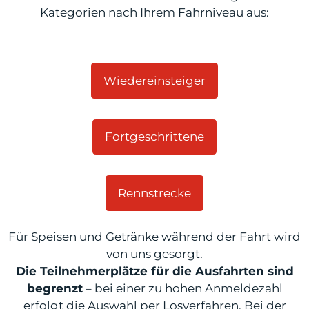
Kategorien nach Ihrem Fahrniveau aus:
odus
Wiedereinsteiger
Fortgeschrittene
dus
Rennstrecke
Für Speisen und Getränke während der Fahrt wird
von uns gesorgt.
Die Teilnehmerplätze für die Ausfahrten sind
begrenzt
– bei einer zu hohen Anmeldezahl
erfolgt die Auswahl per Losverfahren. Bei der