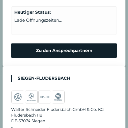
m
e
e
Heutiger Status:
Lade Öffnungszeiten...
r
n
m
N
Zu den Ansprechpartnern
i
o
n
t
SIEGEN-FLUDERSBACH
v
d
e
i
Walter Schneider Fludersbach GmbH & Co. KG
r
e
Fludersbach 118
DE-57074 Siegen
e
n