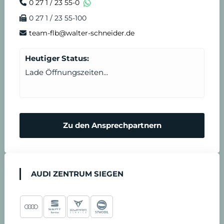
0 27 1 / 23 55-0
0 27 1 / 23 55-100
i
s
team-flb@walter-schneider.de
n
t
Heutiger Status:
b
Lade Öffnungszeiten...
a
r
Zu den Ansprechpartnern
e
n
AUDI ZENTRUM SIEGEN