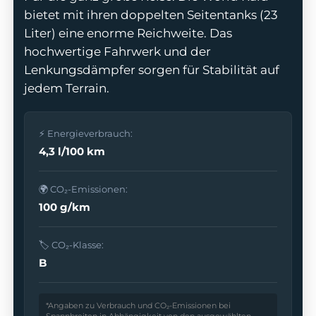
bietet mit ihren doppelten Seitentanks (23
Liter) eine enorme Reichweite. Das
hochwertige Fahrwerk und der
Lenkungsdämpfer sorgen für Stabilität auf
odus
jedem Terrain.
⚡ Energieverbrauch:
4,3 l/100 km
🌍 CO₂-Emissionen:
dus
100 g/km
🏷️ CO₂-Klasse:
B
*Angaben zu Verbrauch und CO₂-Emissionen bei