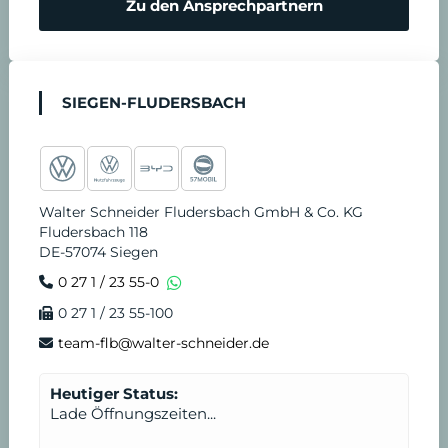
Zu den Ansprechpartnern
i
o
n
t
SIEGEN-FLUDERSBACH
v
d
e
i
Walter Schneider Fludersbach GmbH & Co. KG
r
e
Fludersbach 118
DE-57074 Siegen
e
n
0 27 1 / 23 55-0
0 27 1 / 23 55-100
i
s
team-flb@walter-schneider.de
n
t
Heutiger Status:
Lade Öffnungszeiten...
b