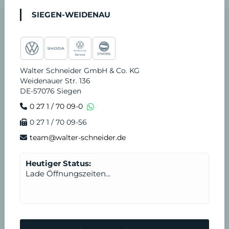
c
s
u
k
n
r
-
SIEGEN-WEIDENAU
e
t
t
t
k
v
S
b
a
u
o
e
i
t
Walter Schneider GmbH & Co. KG
Weidenauer Str. 136
o
g
b
k
d
c
u
DE-57076 Siegen
0 27 1 / 70 09-0
o
r
e
i
e
n
0 27 1 / 70 09-56
k
a
n
T
d
team@walter-schneider.de
m
e
e
Heutiger Status:
Lade Öffnungszeiten...
r
n
m
N