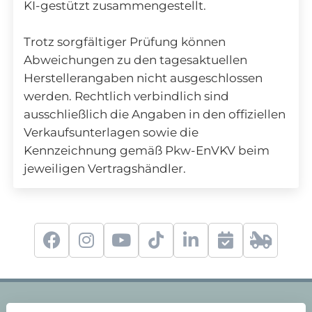
KI-gestützt zusammengestellt.
Trotz sorgfältiger Prüfung können
Abweichungen zu den tagesaktuellen
Herstellerangaben nicht ausgeschlossen
werden. Rechtlich verbindlich sind
ausschließlich die Angaben in den offiziellen
Verkaufsunterlagen sowie die
Kennzeichnung gemäß Pkw-EnVKV beim
jeweiligen Vertragshändler.
f
i
y
t
l
S
2
a
n
o
i
i
e
4