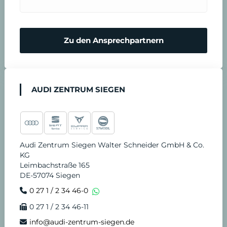
a
r
Zu den Ansprechpartnern
e
n
AUDI ZENTRUM SIEGEN
Audi Zentrum Siegen Walter Schneider GmbH & Co.
KG
Leimbachstraße 165
DE-57074 Siegen
0 27 1 / 2 34 46-0
0 27 1 / 2 34 46-11
info@audi-zentrum-siegen.de