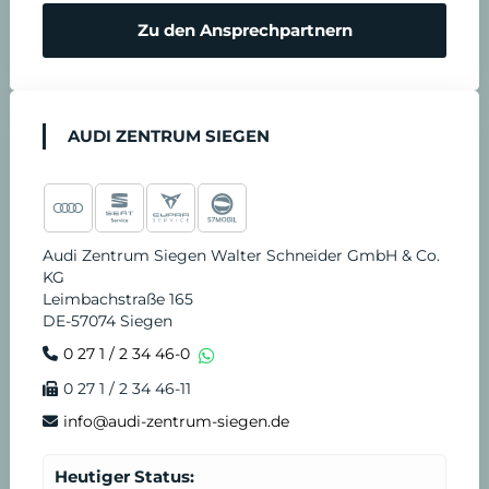
r
Zu den Ansprechpartnern
e
n
AUDI ZENTRUM SIEGEN
Audi Zentrum Siegen Walter Schneider GmbH & Co.
KG
Leimbachstraße 165
DE-57074 Siegen
0 27 1 / 2 34 46-0
0 27 1 / 2 34 46-11
info@audi-zentrum-siegen.de
Heutiger Status: