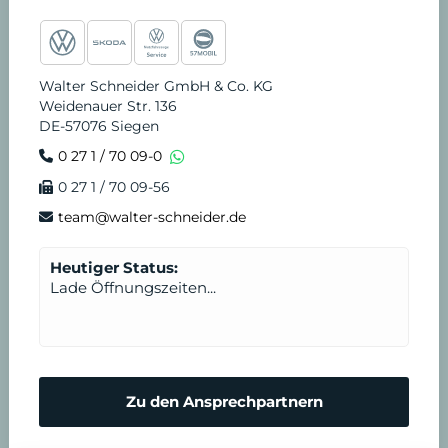
e
t
t
t
k
v
S
b
a
u
o
e
i
t
Walter Schneider GmbH & Co. KG
Weidenauer Str. 136
o
g
b
k
d
c
u
DE-57076 Siegen
0 27 1 / 70 09-0
o
r
e
i
e
n
0 27 1 / 70 09-56
k
a
n
T
d
team@walter-schneider.de
m
e
e
Heutiger Status:
Lade Öffnungszeiten...
r
n
m
N
Zu den Ansprechpartnern
i
o