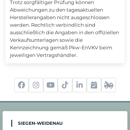
Trotz sorgfältiger Prüfung können
Abweichungen zu den tagesaktuellen
Herstellerangaben nicht ausgeschlossen
werden. Rechtlich verbindlich sind
ausschließlich die Angaben in den offiziellen
Verkaufsunterlagen sowie die
Kennzeichnung gemäß Pkw-EnVKV beim
jeweiligen Vertragshändler.
f
i
y
t
l
S
2
a
n
o
i
i
e
4
c
s
u
k
n
r
-
SIEGEN-WEIDENAU