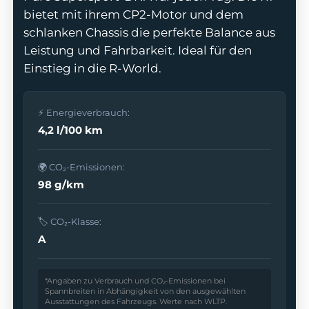
bietet mit ihrem CP2-Motor und dem
schlanken Chassis die perfekte Balance aus
Leistung und Fahrbarkeit. Ideal für den
Einstieg in die R-World.
odus
⚡ Energieverbrauch:
4,2 l/100 km
🌍 CO₂-Emissionen:
98 g/km
dus
🏷️ CO₂-Klasse:
A
*Angaben zu Verbrauch und CO₂-Emissionen bei
Spannbreiten in Abhängigkeit von den ausgewählten
Ausstattungen des Fahrzeugs. Werte nach WLTP.