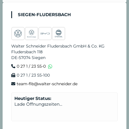
n
t
SIEGEN-FLUDERSBACH
v
d
e
i
Walter Schneider Fludersbach GmbH & Co. KG
r
e
Fludersbach 118
DE-57074 Siegen
e
n
0 27 1 / 23 55-0
0 27 1 / 23 55-100
i
s
team-flb@walter-schneider.de
n
t
Heutiger Status:
Lade Öffnungszeiten...
b
a