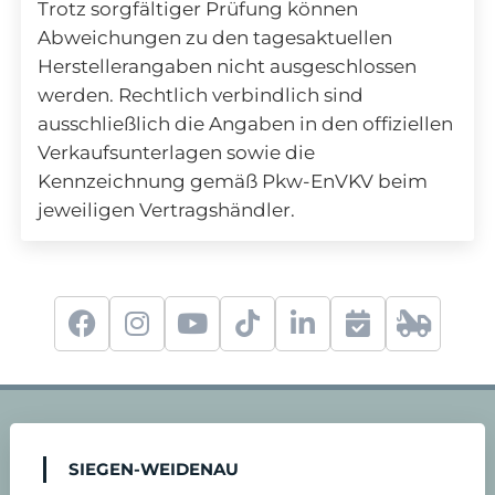
Trotz sorgfältiger Prüfung können
Abweichungen zu den tagesaktuellen
Herstellerangaben nicht ausgeschlossen
werden. Rechtlich verbindlich sind
ausschließlich die Angaben in den offiziellen
Verkaufsunterlagen sowie die
Kennzeichnung gemäß Pkw-EnVKV beim
jeweiligen Vertragshändler.
f
i
y
t
l
S
2
a
n
o
i
i
e
4
c
s
u
k
n
r
-
SIEGEN-WEIDENAU