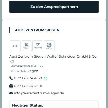
r
Zu den Ansprechpartnern
e
n
AUDI ZENTRUM SIEGEN
Audi Zentrum Siegen Walter Schneider GmbH & Co.
KG
Leimbachstraße 165
DE-57074 Siegen
0 27 1 / 2 34 46-0
0 27 1 / 2 34 46-11
info@audi-zentrum-siegen.de
Heutiger Status: