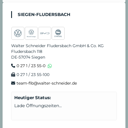
n
t
SIEGEN-FLUDERSBACH
v
d
e
i
Walter Schneider Fludersbach GmbH & Co. KG
r
e
Fludersbach 118
DE-57074 Siegen
e
n
0 27 1 / 23 55-0
0 27 1 / 23 55-100
i
s
team-flb@walter-schneider.de
n
t
Heutiger Status:
b
Lade Öffnungszeiten...
a