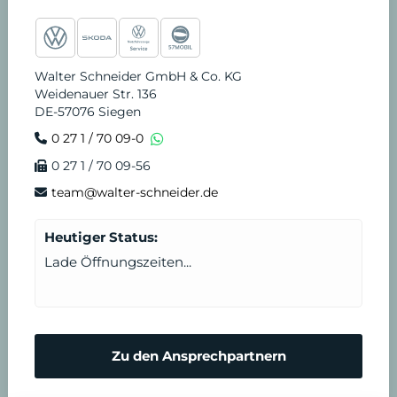
e
t
t
t
k
v
S
b
a
u
o
e
i
t
Walter Schneider GmbH & Co. KG
Weidenauer Str. 136
o
g
b
k
d
c
u
DE-57076 Siegen
0 27 1 / 70 09-0
o
r
e
i
e
n
0 27 1 / 70 09-56
k
a
n
T
d
team@walter-schneider.de
m
e
e
Heutiger Status:
Lade Öffnungszeiten...
r
n
m
N
Zu den Ansprechpartnern
i
o