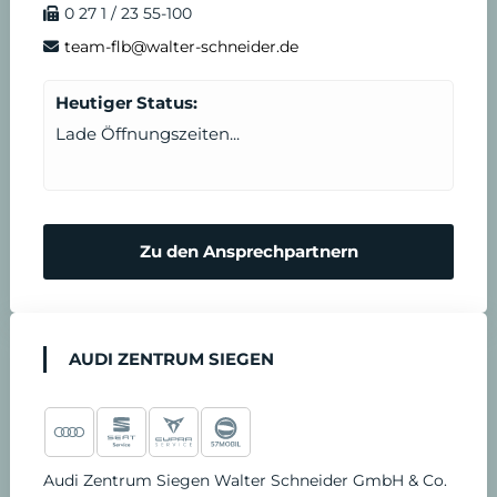
0 27 1 / 23 55-100
i
s
team-flb@walter-schneider.de
n
t
Heutiger Status:
b
Lade Öffnungszeiten...
a
r
Zu den Ansprechpartnern
e
n
AUDI ZENTRUM SIEGEN
Audi Zentrum Siegen Walter Schneider GmbH & Co.