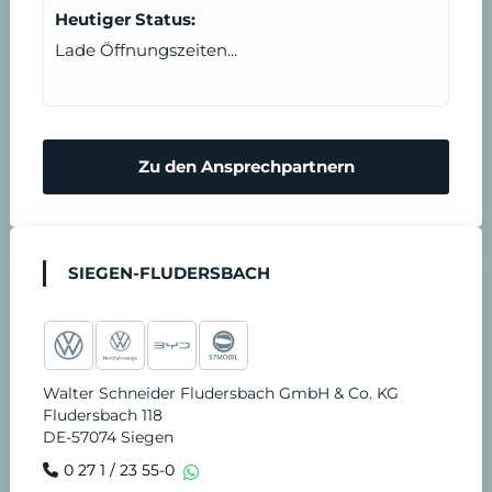
m
e
e
Heutiger Status:
Lade Öffnungszeiten...
r
n
m
N
Zu den Ansprechpartnern
i
o
n
t
SIEGEN-FLUDERSBACH
v
d
e
i
Walter Schneider Fludersbach GmbH & Co. KG
r
e
Fludersbach 118
DE-57074 Siegen
e
n
0 27 1 / 23 55-0