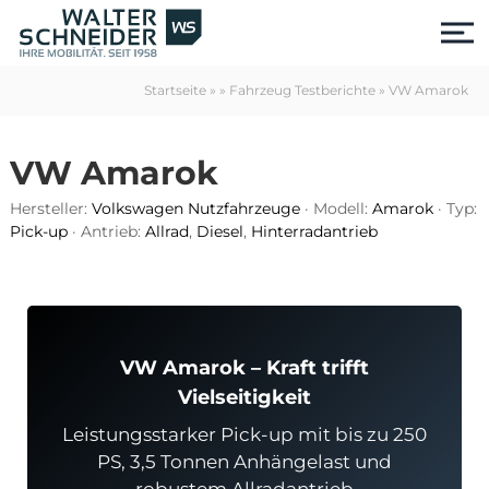
S
k
i
p
Startseite
»
»
Fahrzeug Testberichte
»
VW Amarok
t
o
c
VW Amarok
o
n
Hersteller:
Volkswagen Nutzfahrzeuge
· Modell:
Amarok
· Typ:
t
Pick-up
· Antrieb:
Allrad
,
Diesel
,
Hinterradantrieb
e
n
t
VW Amarok – Kraft trifft
Vielseitigkeit
Leistungsstarker Pick-up mit bis zu 250
us
PS, 3,5 Tonnen Anhängelast und