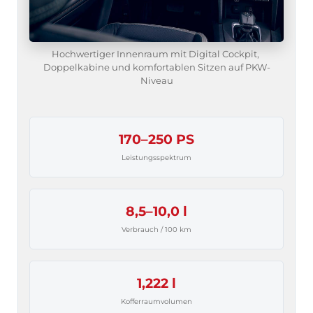
Hochwertiger Innenraum mit Digital Cockpit, 
Doppelkabine und komfortablen Sitzen auf PKW-
Niveau
170–250 PS
Leistungsspektrum
8,5–10,0 l
Verbrauch / 100 km
1,222 l
Kofferraumvolumen