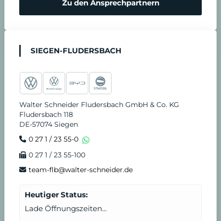
Zu den Ansprechpartnern
i
o
n
t
SIEGEN-FLUDERSBACH
v
d
e
i
Walter Schneider Fludersbach GmbH & Co. KG
r
e
Fludersbach 118
DE-57074 Siegen
e
n
0 27 1 / 23 55-0
0 27 1 / 23 55-100
i
s
team-flb@walter-schneider.de
n
t
Heutiger Status:
b
Lade Öffnungszeiten...