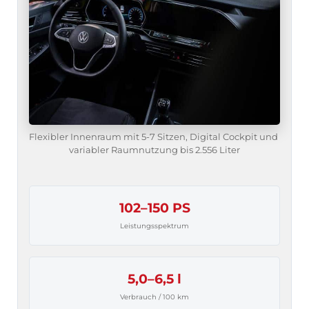
Flexibler Innenraum mit 5-7 Sitzen, Digital Cockpit und 
variabler Raumnutzung bis 2.556 Liter
102–150 PS
Leistungsspektrum
5,0–6,5 l
Verbrauch / 100 km