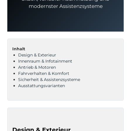
modernster Assistenzsysteme
odus
Inhalt
Design & Exterieur
Innenraum & Infotainment
Antrieb & Motoren
Fahrverhalten & Komfort
Sicherheit & Assistenzsysteme
dus
Ausstattungsvarianten
Design & Exterieur