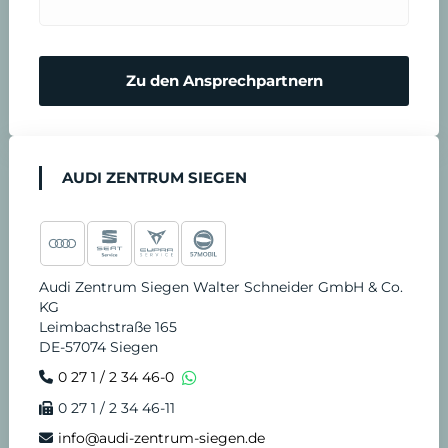
a
r
Zu den Ansprechpartnern
e
n
AUDI ZENTRUM SIEGEN
Audi Zentrum Siegen Walter Schneider GmbH & Co.
KG
Leimbachstraße 165
DE-57074 Siegen
0 27 1 / 2 34 46-0
0 27 1 / 2 34 46-11
info@audi-zentrum-siegen.de