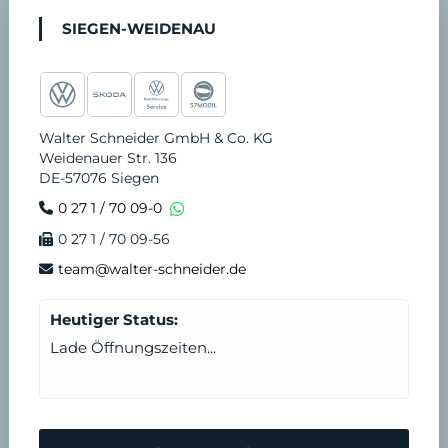
c
s
u
k
n
r
-
SIEGEN-WEIDENAU
e
t
t
t
k
v
S
b
a
u
o
e
i
t
Walter Schneider GmbH & Co. KG
Weidenauer Str. 136
o
g
b
k
d
c
u
DE-57076 Siegen
0 27 1 / 70 09-0
o
r
e
i
e
n
0 27 1 / 70 09-56
k
a
n
T
d
team@walter-schneider.de
m
e
e
Heutiger Status:
Lade Öffnungszeiten...
r
n
m
N