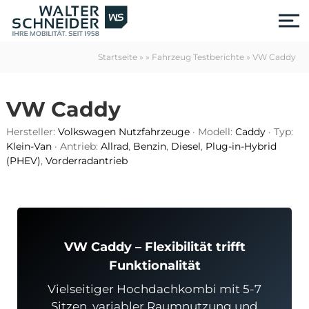
S
k
i
p
Startseite
»
»
Fahrzeug Testberichte
»
VW Caddy
t
o
c
VW Caddy
o
n
Hersteller:
Volkswagen Nutzfahrzeuge
· Modell:
Caddy
· Typ:
t
Klein-Van
· Antrieb:
Allrad
,
Benzin
,
Diesel
,
Plug-in-Hybrid
e
(PHEV)
,
Vorderradantrieb
n
t
VW Caddy – Flexibilität trifft
Funktionalität
us
Vielseitiger Hochdachkombi mit 5-7
Sitzen, variabler Raumnutzung und