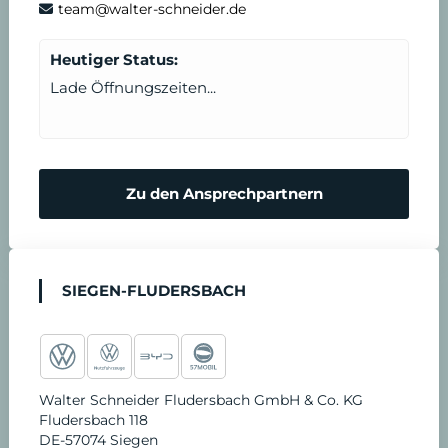
k
a
n
T
d
team@walter-schneider.de
m
e
e
Heutiger Status:
Lade Öffnungszeiten...
r
n
m
N
Zu den Ansprechpartnern
i
o
n
t
SIEGEN-FLUDERSBACH
v
d
e
i
Walter Schneider Fludersbach GmbH & Co. KG
r
e
Fludersbach 118
DE-57074 Siegen