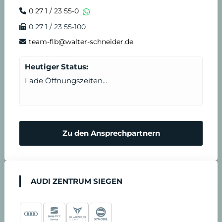
e
n
0 27 1 / 23 55-0
0 27 1 / 23 55-100
i
s
team-flb@walter-schneider.de
n
t
Heutiger Status:
b
Lade Öffnungszeiten...
a
r
Zu den Ansprechpartnern
e
n
AUDI ZENTRUM SIEGEN