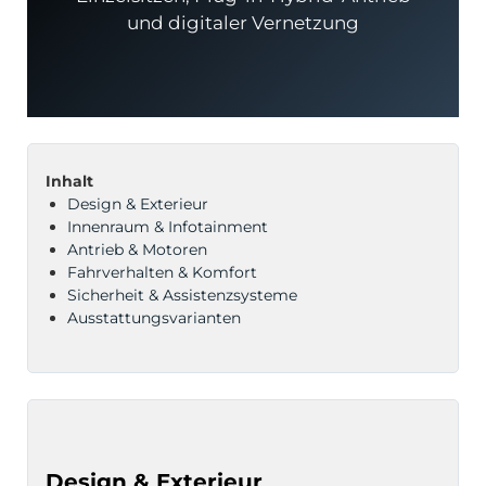
und digitaler Vernetzung
odus
Inhalt
Design & Exterieur
Innenraum & Infotainment
Antrieb & Motoren
Fahrverhalten & Komfort
Sicherheit & Assistenzsysteme
dus
Ausstattungsvarianten
Design & Exterieur