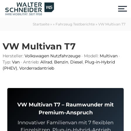
S
k
i
p
Startseite
»
»
Fahrzeug Testberichte
»
VW Multivan T7
t
o
c
VW Multivan T7
o
n
Hersteller:
Volkswagen Nutzfahrzeuge
· Modell:
Multivan
·
t
Typ:
Van
· Antrieb:
Allrad
,
Benzin
,
Diesel
,
Plug-in-Hybrid
e
(PHEV)
,
Vorderradantrieb
n
t
VW Multivan T7 – Raumwunder mit
Premium-Anspruch
us
Innovativer Familienvan mit 7 flexiblen
Einzelsitzen, Plug-in-Hybrid-Antrieb