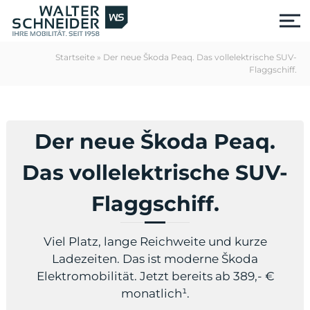
S
k
i
p
Startseite
»
Der neue Škoda Peaq. Das vollelektrische SUV-
t
Flaggschiff.
o
c
o
n
Der neue Škoda Peaq.
t
e
Das vollelektrische SUV-
n
t
Flaggschiff.
Viel Platz, lange Reichweite und kurze
Ladezeiten. Das ist moderne Škoda
Elektromobilität. Jetzt bereits ab 389,- €
us
monatlich¹.