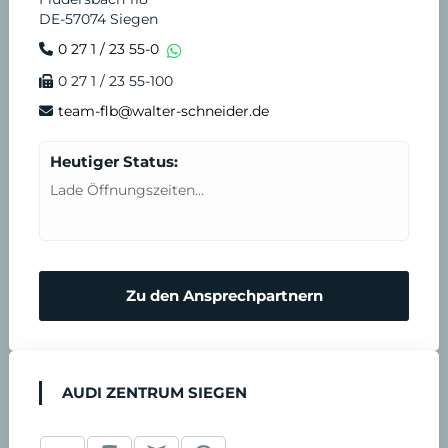
DE-57074 Siegen
e
n
0 27 1 / 23 55-0
0 27 1 / 23 55-100
i
s
team-flb@walter-schneider.de
n
t
Heutiger Status:
b
Lade Öffnungszeiten...
a
r
Zu den Ansprechpartnern
e
n
AUDI ZENTRUM SIEGEN