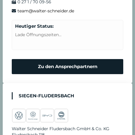
0 27 1 / 70 09-56
k
a
n
T
d
team@walter-schneider.de
m
e
e
Heutiger Status:
Lade Öffnungszeiten...
r
n
m
N
Zu den Ansprechpartnern
i
o
n
t
SIEGEN-FLUDERSBACH
v
d
e
i
Walter Schneider Fludersbach GmbH & Co. KG
r
e
Fludersbach 118