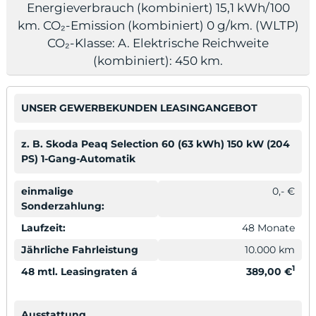
Energieverbrauch (kombiniert) 15,1 kWh/100
km. CO₂-Emission (kombiniert) 0 g/km. (WLTP)
CO₂-Klasse: A. Elektrische Reichweite
(kombiniert): 450 km.
odus
UNSER GEWERBEKUNDEN LEASINGANGEBOT
z. B. Skoda Peaq Selection 60 (63 kWh) 150 kW (204
PS) 1-Gang-Automatik
einmalige
0,- €
dus
Sonderzahlung:
Laufzeit:
48 Monate
Jährliche Fahrleistung
10.000 km
1
48 mtl. Leasingraten á
389,00 €
Ausstattung