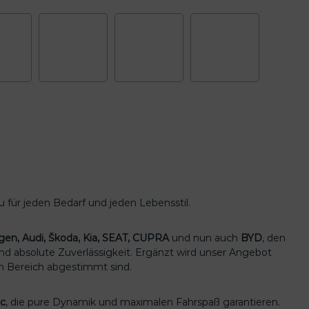
u für jeden Bedarf und jeden Lebensstil.
gen
,
Audi
,
Škoda
,
Kia
,
SEAT
,
CUPRA
und nun auch
BYD
, den
und absolute Zuverlässigkeit. Ergänzt wird unser Angebot
en Bereich abgestimmt sind.
ic
, die pure Dynamik und maximalen Fahrspaß garantieren.