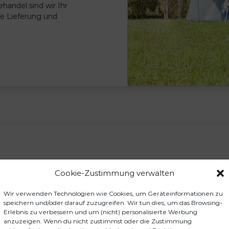
handel sind wir Ihr
le Lieferung und
Cookie-Zustimmung verwalten
rtikel könnten Sie auch inter
Wir verwenden Technologien wie Cookies, um Geräteinformationen zu
speichern und/oder darauf zuzugreifen. Wir tun dies, um das Browsing-
Erlebnis zu verbessern und um (nicht) personalisierte Werbung
anzuzeigen. Wenn du nicht zustimmst oder die Zustimmung