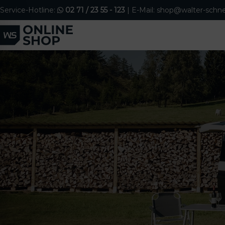
S
Service-Hotline:
02 71 / 23 55 - 123
| E-Mail: shop@walter-schne
k
i
p
t
o
c
o
n
t
e
n
t
ehinderten-Modus