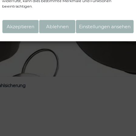
widerrufst, kann dies bestimmte Merkmale und Funktionen
beeinträchtigen.
Akzeptieren
Ablehnen
Einstellungen ansehen
ahlsicherung