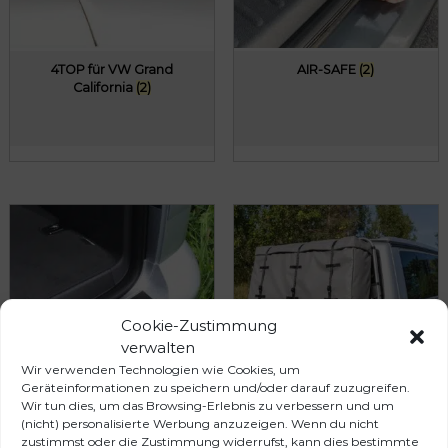
4TOP für VW Grand
AIR-SAFE
(2)
California
(2)
Cookie-Zustimmung
verwalten
Wir verwenden Technologien wie Cookies, um
Geräteinformationen zu speichern und/oder darauf zuzugreifen.
Wir tun dies, um das Browsing-Erlebnis zu verbessern und um
(nicht) personalisierte Werbung anzuzeigen. Wenn du nicht
Fahrzeugschutz /
FLEXBAG
(9)
zustimmst oder die Zustimmung widerrufst, kann dies bestimmte