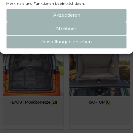
Gepäckschutz
(36)
Merkmale und Funktionen beeinträchtigen.
Akzeptieren
Ablehnen
Einstellungen ansehen
FLYOUT Moskitonetze
(21)
ISO-TOP
(6)