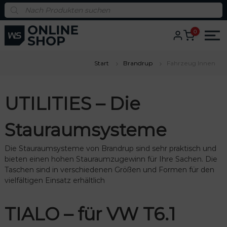
S
P
r
k
o
i
d
0
u
p
c
t
t
s
o
s
Start
Brandrup
Fahrzeug Innen
c
e
a
o
r
n
c
UTILITIES – Die
h
t
e
n
Stauraumsysteme
t
Die Stauraumsysteme von Brandrup sind sehr praktisch und
bieten einen hohen Stauraumzugewinn für Ihre Sachen. Die
Taschen sind in verschiedenen Größen und Formen für den
vielfältigen Einsatz erhältlich
us
TIALO – für VW T6.1