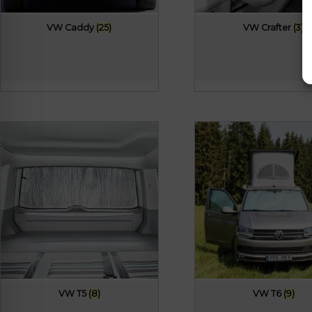
VW Caddy
(25)
VW Crafter
(3)
VW T5
(8)
VW T6
(9)