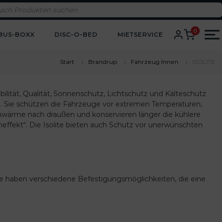
0
BUS-BOXX
DISC-O-BED
MIETSERVICE
Start
Brandrup
Fahrzeug Innen
ISOLITE
ilität, Qualität, Sonnenschutz, Lichtschutz und Kälteschutz
ssen. Sie schützen die Fahrzeuge vor extremen Temperaturen,
enwärme nach draußen und konservieren länger die kühlere
neffekt“. Die Isolite bieten auch Schutz vor unerwünschten
lite haben verschiedene Befestigungsmöglichkeiten, die eine