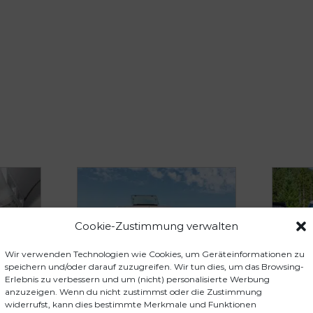
Cookie-Zustimmung verwalten
Wir verwenden Technologien wie Cookies, um Geräteinformationen zu
speichern und/oder darauf zuzugreifen. Wir tun dies, um das Browsing-
Erlebnis zu verbessern und um (nicht) personalisierte Werbung
anzuzeigen. Wenn du nicht zustimmst oder die Zustimmung
widerrufst, kann dies bestimmte Merkmale und Funktionen