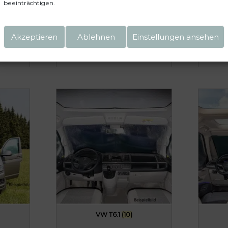
beeinträchtigen.
VW Grand California
(2)
Akzeptieren
Ablehnen
Einstellungen ansehen
VW T6.1
(10)