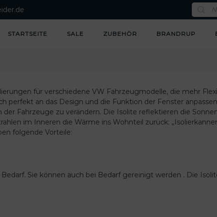
P
ider.de
r
o
d
u
STARTSEITE
SALE
ZUBEHÖR
BRANDRUP
c
t
s
s
e
a
r
c
olierungen für verschiedene VW Fahrzeugmodelle, die mehr Flexib
h
die sich perfekt an das Design und die Funktion der Fenster anpa
der Fahrzeuge zu verändern. Die Isolite reflektieren die Sonn
strahlen im Inneren die Wärme ins Wohnteil zurück: „Isolierkanne
ben folgende Vorteile:
h Bedarf. Sie können auch bei Bedarf gereinigt werden . Die Iso