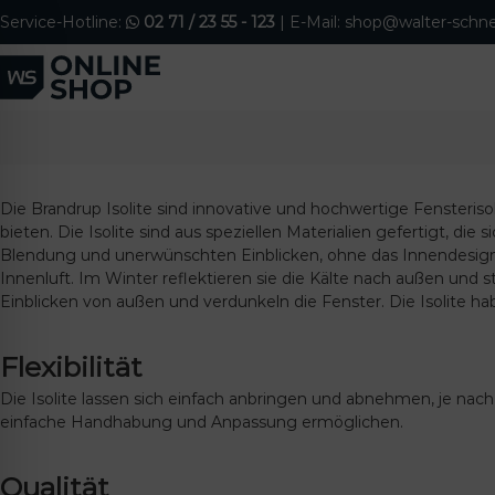
S
Service-Hotline:
02 71 / 23 55 - 123
| E-Mail: shop@walter-schne
k
i
p
t
o
c
o
n
Die Brandrup Isolite sind innovative und hochwertige Fensteris
t
bieten. Die Isolite sind aus speziellen Materialien gefertigt, 
e
Blendung und unerwünschten Einblicken, ohne das Innendesign 
n
Innenluft. Im Winter reflektieren sie die Kälte nach außen und 
t
Einblicken von außen und verdunkeln die Fenster. Die Isolite ha
Flexibilität
Die Isolite lassen sich einfach anbringen und abnehmen, je nac
ehinderten-Modus
einfache Handhabung und Anpassung ermöglichen.
Qualität