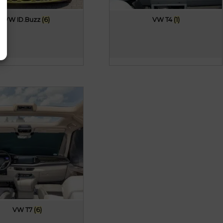
VW ID.Buzz
(6)
VW T4
(1)
VW T7
(6)