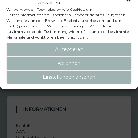
verwalten
Wir verwenden Technologien wie Cookies, um
Montag bis Freitag
Geräteinformationen zu speichern und/oder darauf zuzugreifen.
08:00 Uhr bis 18:00 Uhr
Wir tun dies, um das Browsing-Erlebnis zu verbessern und um
(nicht) personalisierte Werbung anzuzeigen. Wenn du nicht
zustimmst oder die Zustimmung widerrufst, kann dies bestimmte
Samstag
Merkmale und Funktionen beeinträchtigen.
09:00 Uhr bis 13:00 Uhr
Akzeptieren
*Abholung von Bestellungen und Zubehör nur nach Vereinbarung (telefonisch oder
Ablehnen
E-Mail).
Einstellungen ansehen
INFORMATIONEN
Kontakt
AGB
Widerrufsbelehrung