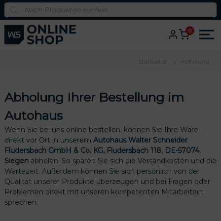
S
P
r
k
o
i
d
0
u
p
c
t
t
s
o
s
Startseite
Abholung
c
e
a
o
r
n
c
Abholung Ihrer Bestellung im
h
t
e
Autohaus
n
t
Wenn Sie bei uns online bestellen, können Sie Ihre Ware
direkt vor Ort in unserem
Autohaus Walter Schneider
Fludersbach GmbH & Co. KG, Fludersbach 118, DE-57074
Siegen
abholen. So sparen Sie sich die Versandkosten und die
Wartezeit. Außerdem können Sie sich persönlich von der
Qualität unserer Produkte überzeugen und bei Fragen oder
Problemen direkt mit unseren kompetenten Mitarbeitern
us
sprechen.