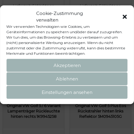
Lieferzeit:
5 Werktage
Lieferzeit:
5 Werktage
Cookie-Zustimmung
In den Warenkorb
In den Warenkorb
verwalten
Wir verwenden Technologien wie Cookies, um
Geräteinformationen zu speichern und/oder darauf zuzugreifen.
Wir tun dies, um das Browsing-Erlebnis zu verbessern und um
(nicht) personalisierte Werbung anzuzeigen. Wenn du nicht
zustimmst oder die Zustimmung widerrufst, kann dies bestimmte
Merkmale und Funktionen beeinträchtigen.
Akzeptieren
Ablehnen
Einstellungen ansehen
Original VW Golf 5 / 6 Variant
Original VW Golf 5 Plus Eos
Lampenträger Rückleuchte
Rückstrahler hinten links
hinten rechts 1K9945258
Reflektor 5M0945105G