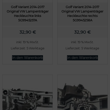
Golf Variant 2014-2017
Golf Variant 2014-2017
Original VW Lampenträger
Original VW Lampenträger
Heckleuchte links
Heckleuchte rechts
5G9945257A
5G9945258A
odus
32,90
€
32,90
€
inkl. 19 % MwSt.
inkl. 19 % MwSt.
Lieferzeit:
5 Werktage
Lieferzeit:
5 Werktage
In den Warenkorb
In den Warenkorb
dus