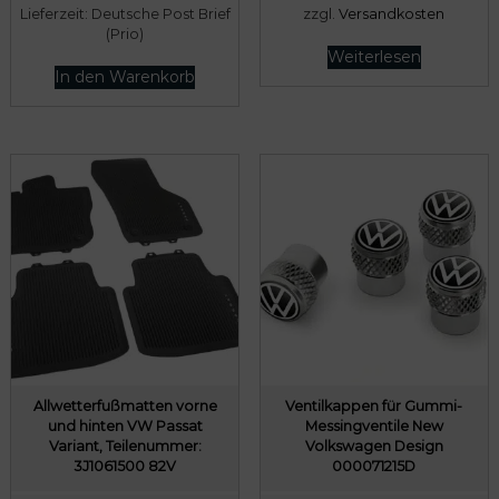
Lieferzeit:
Deutsche Post Brief
zzgl.
Versandkosten
(Prio)
Weiterlesen
In den Warenkorb
Allwetterfußmatten vorne
Ventilkappen für Gummi-
und hinten VW Passat
Messingventile New
Variant, Teilenummer:
Volkswagen Design
3J1061500 82V
000071215D