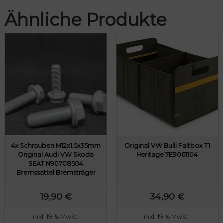
0
Ähnliche Produkte
0
€
4x Schrauben M12x1,5x35mm
Original VW Bulli Faltbox T1
Original Audi VW Skoda
Heritage 7E9061104
SEAT N90708504
Bremssattel Bremsträger
19,90
€
34,90
€
inkl. 19 % MwSt.
inkl. 19 % MwSt.