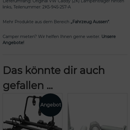
Lieferumfang: Original VW Caddy (2K) Lampenträger hinten
c
links, Teilenummer: 2K5-945-257-A
h
t
e
Mehr Produkte aus dem Bereich
„Fahrzeug Aussen“
.
R
ü
Camper mieten? Wir helfen Ihnen gerne weiter.
Unsere
c
Angebote!
k
l
i
c
Das könnte dir auch
h
t
gefallen …
h
i
n
t
e
n
l
i