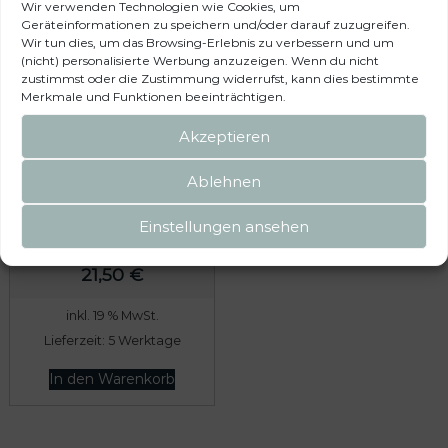
Wir verwenden Technologien wie Cookies, um
c
r
Geräteinformationen zu speichern und/oder darauf zuzugreifen.
h
e
Wir tun dies, um das Browsing-Erlebnis zu verbessern und um
(nicht) personalisierte Werbung anzuzeigen. Wenn du nicht
e
i
zustimmst oder die Zustimmung widerrufst, kann dies bestimmte
r
s
Merkmale und Funktionen beeinträchtigen.
P
i
Akzeptieren
r
s
e
t
Original VW Caddy 3
Ablehnen
Lampenträger
i
:
Schlussleuchte Rücklicht
s
7
Einstellungen ansehen
hinten rechts 2K5945258A
w
8
a
9
21,50
€
r
,
inkl. 19 % MwSt.
:
0
Lieferzeit:
5 Werktage
8
0
0
In den Warenkorb
9
€
,
.