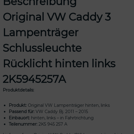
Beschreibung
a
m
Original VW Caddy 3
p
e
Lampenträger
n
t
r
Schlussleuchte
ä
g
Rücklicht hinten links
e
r
S
2K5945257A
c
h
Produktdetails:
l
u
Produkt:
Original VW Lampenträger hinten, links
s
Passend für:
VW Caddy Bj. 2011 – 2015
s
Einbauort:
hinten, links – in Fahrtrichtung
l
Teilenummer:
2K5 945 257 A
e
u