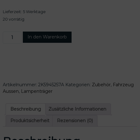
Lieferzeit:
5 Werktage
20 vorrätig
O
In den Warenkorb
r
i
g
i
n
a
l
Artikelnummer:
2K5945257A
Kategorien:
Zubehör
,
Fahrzeug
V
Aussen
,
Lampenträger
W
C
a
Beschreibung
Zusätzliche Informationen
d
d
Produktsicherheit
Rezensionen (0)
y
3
L