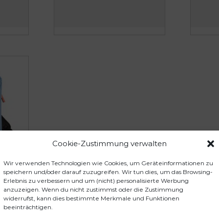
Cookie-Zustimmung verwalten
Wir verwenden Technologien wie Cookies, um Geräteinformationen zu
speichern und/oder darauf zuzugreifen. Wir tun dies, um das Browsing-
Erlebnis zu verbessern und um (nicht) personalisierte Werbung
anzuzeigen. Wenn du nicht zustimmst oder die Zustimmung
widerrufst, kann dies bestimmte Merkmale und Funktionen
beeinträchtigen.