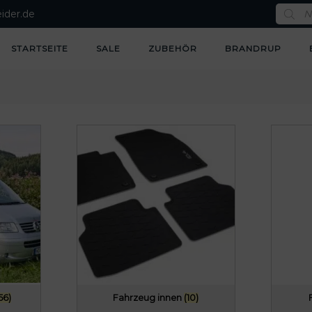
P
ider.de
r
o
d
u
STARTSEITE
SALE
ZUBEHÖR
BRANDRUP
c
t
s
s
e
a
r
c
h
56)
Fahrzeug innen
(10)