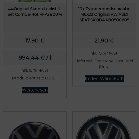
##Original Skoda Lackstift-
10x Zylinderbundschraube
Set Corrida-Rot HFA380074
M6X22 Original VW AUDI
SEAT SKODA N90500605
17,90
€
21,90
€
inkl. 19 % MwSt.
994,44
€
/
l
Lieferzeit:
Deutsche Post Brief
(Prio)
inkl. 19 % MwSt.
Produkt enthält: 0,018
l
In den Warenkorb
Weiterlesen