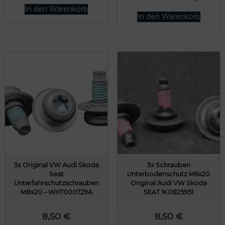
In den Warenkorb
In den Warenkorb
3x Original VW Audi Skoda
3x Schrauben
Seat
Unterbodenschutz M6x20
Unterfahrschutzschrauben
Original Audi VW Skoda
M8x20 – WHT000729A
SEAT 1K0825951
8,50
€
8,50
€