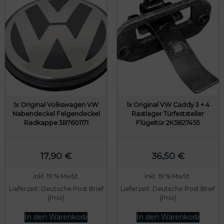
1x Original Volkswagen VW
1x Original VW Caddy 3 + 4
Nabendeckel Felgendeckel
Rastlager Türfeststeller
Radkappe 3B7601171
Flügeltür 2K5827455
17,90
€
36,50
€
inkl. 19 % MwSt.
inkl. 19 % MwSt.
Lieferzeit:
Deutsche Post Brief
Lieferzeit:
Deutsche Post Brief
(Prio)
(Prio)
In den Warenkorb
In den Warenkorb