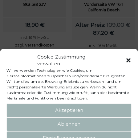
863 539 2JV
Vorderseite VW T6.1
California Beach
18,90
€
Alter Preis:
109,00
€
U
A
87,20
€
inkl. 19 % MwSt.
r
k
zzgl.
Versandkosten
inkl. 19 % MwSt.
s
t
Lieferzeit:
5 Werktage
zzgl.
Versandkosten
p
u
Cookie-Zustimmung
Lieferzeit:
5 Werktage
verwalten
r
e
In den Warenkorb
Wir verwenden Technologien wie Cookies, um
ü
l
In den Warenkorb
Geräteinformationen zu speichern und/oder darauf zuzugreifen.
n
l
Wir tun dies, um das Browsing-Erlebnis zu verbessern und um
(nicht) personalisierte Werbung anzuzeigen. Wenn du nicht
g
e
zustimmst oder die Zustimmung widerrufst, kann dies bestimmte
l
r
Merkmale und Funktionen beeinträchtigen.
i
P
Akzeptieren
c
r
h
e
Ablehnen
e
i
r
s
Einstellungen ansehen