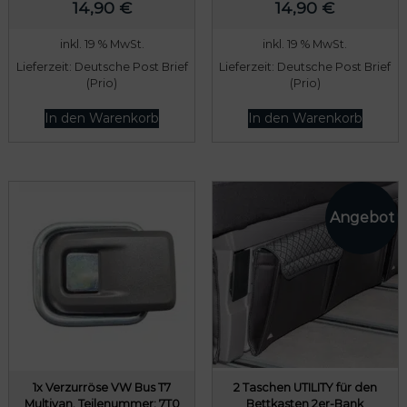
a
9
14,90
€
14,90
€
r
,
inkl. 19 % MwSt.
inkl. 19 % MwSt.
:
9
Lieferzeit:
Deutsche Post Brief
Lieferzeit:
Deutsche Post Brief
1
5
(Prio)
(Prio)
3
In den Warenkorb
In den Warenkorb
4
€
,
.
9
5
€
1x Verzurröse VW Bus T7
2 Taschen UTILITY für den
Multivan, Teilenummer: 7T0
Bettkasten 2er-Bank