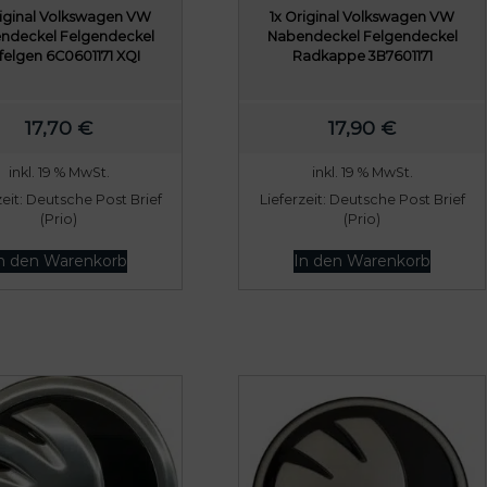
riginal Volkswagen VW
1x Original Volkswagen VW
ndeckel Felgendeckel
Nabendeckel Felgendeckel
felgen 6C0601171 XQI
Radkappe 3B7601171
17,70
€
17,90
€
inkl. 19 % MwSt.
inkl. 19 % MwSt.
zeit:
Deutsche Post Brief
Lieferzeit:
Deutsche Post Brief
(Prio)
(Prio)
n den Warenkorb
In den Warenkorb