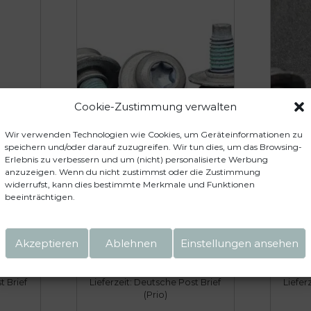
l
r
i
P
c
r
h
e
e
i
r
s
Cookie-Zustimmung verwalten
P
i
r
s
Wir verwenden Technologien wie Cookies, um Geräteinformationen zu
speichern und/oder darauf zuzugreifen. Wir tun dies, um das Browsing-
e
t
Erlebnis zu verbessern und um (nicht) personalisierte Werbung
i
:
raube
3x Original VW Audi Skoda Seat
anzuzeigen. Wenn du nicht zustimmst oder die Zustimmung
W Audi
Unterfahrschutzschrauben
Unt
s
1
widerrufst, kann dies bestimmte Merkmale und Funktionen
605
M8x20 – WHT000729A
Origi
beeinträchtigen.
w
1
a
9
8,50
€
r
,
Akzeptieren
Ablehnen
Einstellungen ansehen
:
9
inkl. 19 % MwSt.
1
5
 Brief
Lieferzeit:
Deutsche Post Brief
Liefer
3
(Prio)