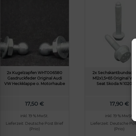
2x Kugelzapfen WHT006580
2x Sechskantbundsch
Gasdruckfeder Original Audi
M12x1,5×65 Original V
VW Heckklappe o. Motorhaube
Seat Skoda N 10209
17,50
€
17,90
€
inkl. 19 % MwSt.
inkl. 19 % MwSt.
Lieferzeit:
Deutsche Post Brief
Lieferzeit:
Deutsche Post
(Prio)
(Prio)