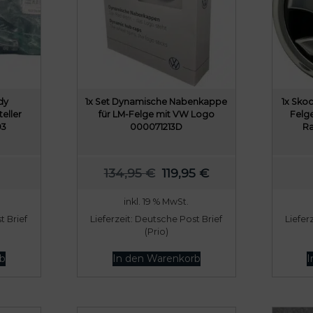
dy
1x Set Dynamische Nabenkappe
1x Sk
teller
für LM-Felge mit VW Logo
Felg
93
000071213D
Ra
U
A
134,95
€
119,95
€
r
k
inkl. 19 % MwSt.
s
t
 Brief
Lieferzeit:
Deutsche Post Brief
Liefer
p
u
(Prio)
r
e
b
In den Warenkorb
I
ü
l
n
l
g
e