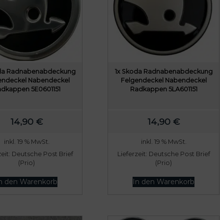
oda Radnabenabdeckung
1x Skoda Radnabenabdeckung
endeckel Nabendeckel
Felgendeckel Nabendeckel
dkappen 5E0601151
Radkappen 5LA601151
14,90
€
14,90
€
inkl. 19 % MwSt.
inkl. 19 % MwSt.
zeit:
Deutsche Post Brief
Lieferzeit:
Deutsche Post Brief
(Prio)
(Prio)
n den Warenkorb
In den Warenkorb