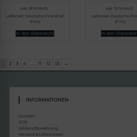
inkl. 19 % MwSt.
inkl. 19 % MwSt.
Lieferzeit:
Deutsche Post Brief
Lieferzeit:
Deutsche Post
(Prio)
(Prio)
In den Warenkorb
In den Warenkor
1
2
3
4
…
11
12
13
→
INFORMATIONEN
Kontakt
AGB
Widerrufsbelehrung
Versand & Lieferkosten