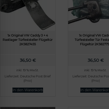
1x Original VW Caddy 3 + 4
1x Original VW Cad
Rastlager Türfeststeller Flügeltür
Türfeststeller Tür Fests
2K5827455
Flügeltür 2K58277
36,50
€
36,50
€
inkl. 19 % MwSt.
inkl. 19 % MwSt.
Lieferzeit:
Deutsche Post Brief
Lieferzeit:
Deutsche Post
(Prio)
(Prio)
In den Warenkorb
In den Warenkor