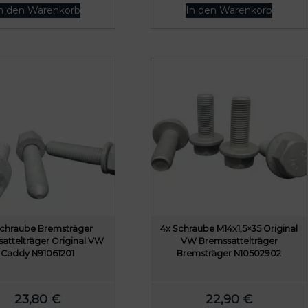
n den Warenkorb
In den Warenkorb
Schraube Bremsträger
4x Schraube M14x1,5×35 Original
attelträger Original VW
VW Bremssattelträger
Caddy N91061201
Bremsträger N10502902
23,80
€
22,90
€