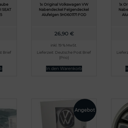
raube
1x Original Volkswagen VW
1x O
I SEAT
Nabendeckel Felgendeckel
Nabe
5
Alufelgen 5H0601171 FOD
Alu
26,90
€
inkl. 19 % MwSt.
 Brief
Lieferzeit:
Deutsche Post Brief
Liefer
(Prio)
b
In den Warenkorb
I