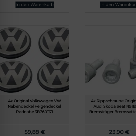
In den Warenkorb
In den Warenkor
4x Original Volkswagen VW
4x Rippschraube Origi
Nabendeckel Felgendeckel
Audi Skoda Seat N911
Radnabe 3B7601171
Bremsträger Bremssatte
59,88
€
23,90
€