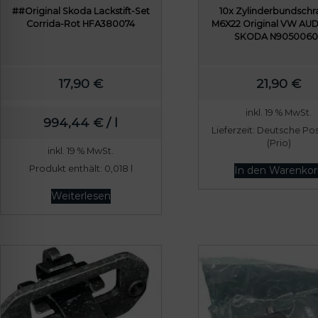
lssicheres Profil
##Original Skoda Lackstift-Set
10x Zylinderbundsch
Corrida-Rot HFA380074
M6X22 Original VW AUD
SKODA N9050060
-freundlicher Modus
17,90
€
21,90
€
den-Modus
inkl. 19 % MwSt.
994,44
€
/
l
Lieferzeit:
Deutsche Post
(Prio)
inkl. 19 % MwSt.
psie-sicherer Modus
Produkt enthält: 0,018
l
In den Warenkor
Weiterlesen