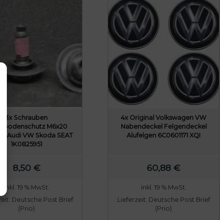
3x Schrauben
4x Original Volkswagen VW
erbodenschutz M6x20
Nabendeckel Felgendeckel
nal Audi VW Skoda SEAT
Alufelgen 6C0601171 XQI
1K0825951
8,50
€
60,88
€
inkl. 19 % MwSt.
inkl. 19 % MwSt.
zeit:
Deutsche Post Brief
Lieferzeit:
Deutsche Post Brief
(Prio)
(Prio)