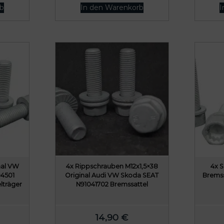
4
€
b
In den Warenkorb
I
,
.
9
5
€
nal VW
4x Rippschrauben M12x1,5×38
4x 
94501
Original Audi VW Skoda SEAT
Bremss
lträger
N91041702 Bremssattel
14,90
€