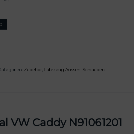
rb
Kategorien:
Zubehör
,
Fahrzeug Aussen
,
Schrauben
nal VW Caddy N91061201