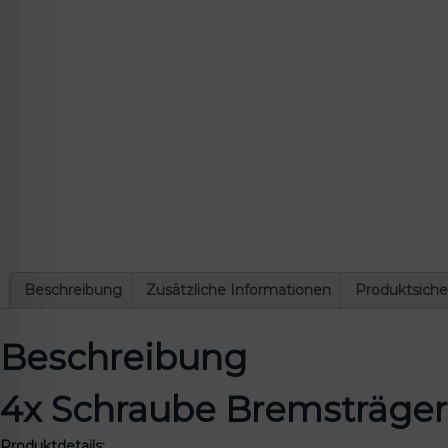
lssicheres Profil
-freundlicher Modus
den-Modus
psie-sicherer Modus
Beschreibung
Zusätzliche Informationen
Produktsiche
Beschreibung
4x Schraube Bremsträger
Produktdetails: