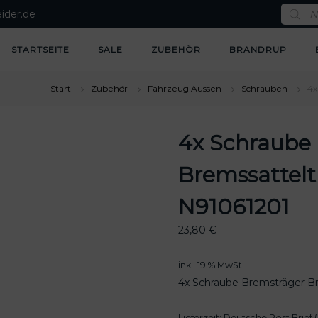
P
ider.de
r
o
d
u
STARTSEITE
SALE
ZUBEHÖR
BRANDRUP
c
t
s
s
Start
Zubehör
Fahrzeug Aussen
Schrauben
4x
e
a
r
c
4x Schraube
h
Bremssattelt
N91061201
23,80
€
inkl. 19 % MwSt.
4x Schraube Bremsträger B
Lieferzeit:
Deutsche Post Brief (