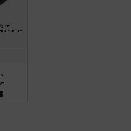
Tiguan
571061500 82V
en
age
rb