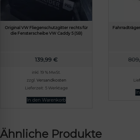
Original VW Fliegenschutzgitter rechts für
Fahrradträger
die Fensterscheibe VW Caddy 5 (SB)
139,99
€
809
inkl. 19 % MwSt.
zzgl.
Versandkosten
Lie
Lieferzeit:
5 Werktage
I
In den Warenkorb
Ähnliche Produkte