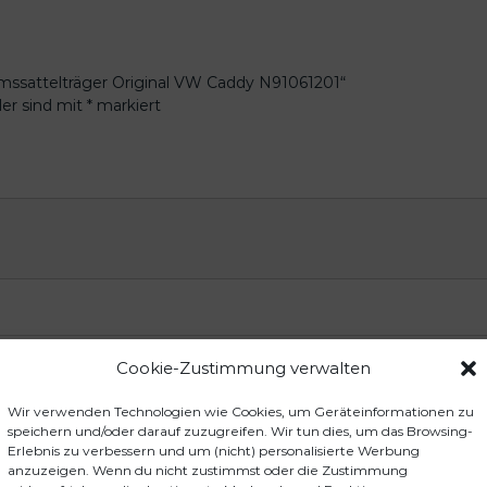
1
M
e
n
emssattelträger Original VW Caddy N91061201“
g
der sind mit
*
markiert
e
Cookie-Zustimmung verwalten
Wir verwenden Technologien wie Cookies, um Geräteinformationen zu
speichern und/oder darauf zuzugreifen. Wir tun dies, um das Browsing-
Erlebnis zu verbessern und um (nicht) personalisierte Werbung
anzuzeigen. Wenn du nicht zustimmst oder die Zustimmung