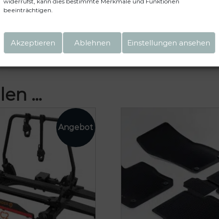
widerrufst, kann dies bestimmte Merkmale und Funktionen
beeinträchtigen.
einen nächsten Kommentar speichern.
Akzeptieren
Ablehnen
Einstellungen ansehen
len …