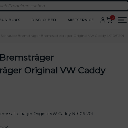
0
BUS-BOXX
DISC-O-BED
MIETSERVICE
 Schraube Bremsträger Bremssattelträger Original VW Caddy N91061201
 Bremsträger
räger Original VW Caddy
remssattelträger Original VW Caddy N91061201
Prio)