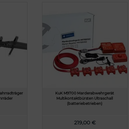
Fahrradträger
KuK M9700 Marderabwehrgerät
hrräder
Multikontaktbürsten Ultraschall
(batteriebetrieben)
219,00
€