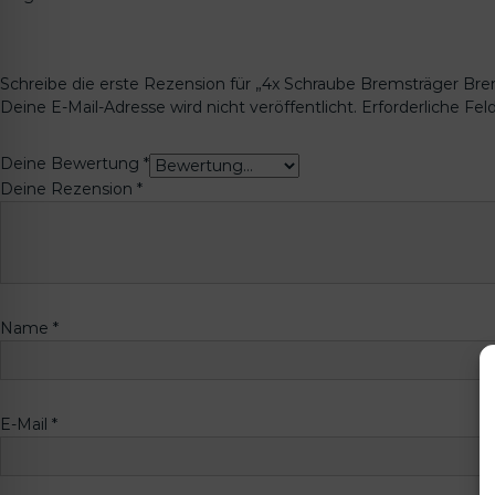
Schreibe die erste Rezension für „4x Schraube Bremsträger Br
Deine E-Mail-Adresse wird nicht veröffentlicht.
Erforderliche Fel
Deine Bewertung
*
Deine Rezension
*
Name
*
E-Mail
*