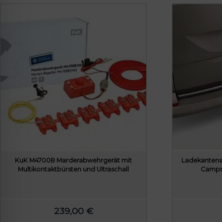
KuK M4700B Marderabwehrgerät mit
Ladekantensc
Multikontaktbürsten und Ultraschall
Campm
239,00
€