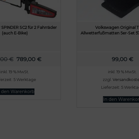
 SPINDER SC2 für 2 Fahrräder
Volkswagen Original 
(auch E-Bike)
Allwetterfußmatten 5er-Set 
U
A
,00
€
789,00
€
99,00
€
r
k
inkl. 19 % MwSt.
inkl. 19 % MwSt.
s
t
ferzeit:
5 Werktage
zzgl.
Versandkost
p
u
Lieferzeit:
5 Werkt
r
e
n den Warenkorb
ü
l
In den Warenko
n
l
g
e
l
r
i
P