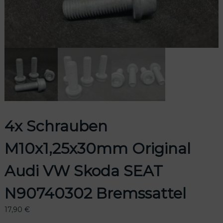
odus
4x Schrauben
dus
M10x1,25x30mm Original
Audi VW Skoda SEAT
N90740302 Bremssattel
17,90
€