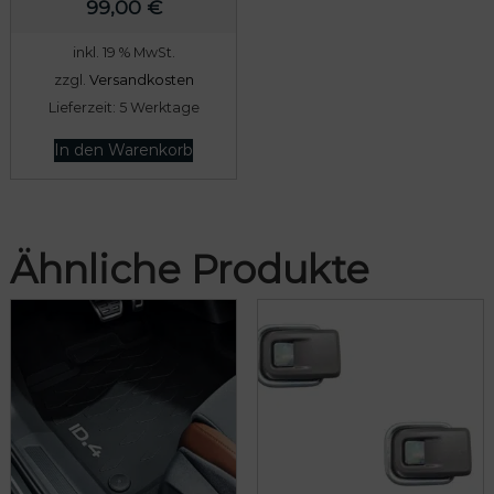
99,00
€
r
,
inkl. 19 % MwSt.
:
0
zzgl.
Versandkosten
8
0
Lieferzeit:
5 Werktage
0
9
€
In den Warenkorb
,
.
0
0
Ähnliche Produkte
€