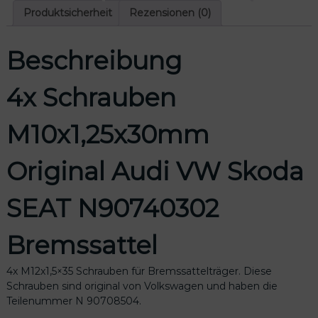
0
Produktsicherheit
Rezensionen (0)
x
1
Beschreibung
,
2
5
4x Schrauben
x
3
M10x1,25x30mm
0
m
m
Original Audi VW Skoda
O
r
SEAT N90740302
i
g
i
Bremssattel
n
a
4x M12x1,5×35 Schrauben für Bremssattelträger. Diese
l
Schrauben sind original von Volkswagen und haben die
A
Teilenummer N 90708504.
u