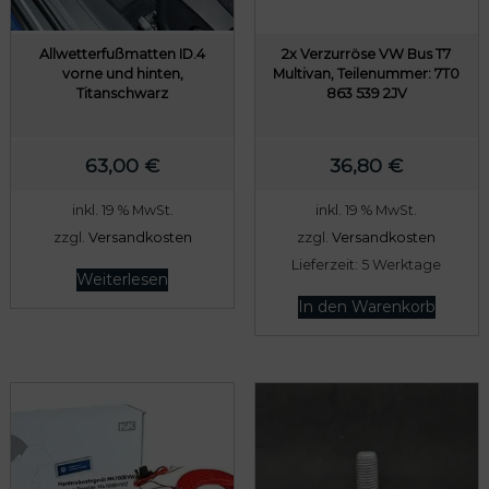
Allwetterfußmatten ID.4
2x Verzurröse VW Bus T7
vorne und hinten,
Multivan, Teilenummer: 7T0
Titanschwarz
863 539 2JV
63,00
€
36,80
€
inkl. 19 % MwSt.
inkl. 19 % MwSt.
zzgl.
Versandkosten
zzgl.
Versandkosten
Lieferzeit:
5 Werktage
Weiterlesen
In den Warenkorb