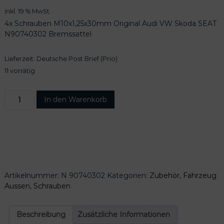
inkl. 19 % MwSt.
4x Schrauben M10x1,25x30mm Original Audi VW Skoda SEAT
N90740302 Bremssattel
Lieferzeit:
Deutsche Post Brief (Prio)
11 vorrätig
4
In den Warenkorb
x
S
c
h
r
a
u
Artikelnummer:
N 90740302
Kategorien:
Zubehör
,
Fahrzeug
b
Aussen
,
Schrauben
e
n
M
Beschreibung
Zusätzliche Informationen
1