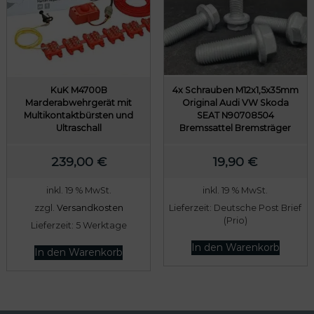
KuK M4700B
4x Schrauben M12x1,5x35mm
Marderabwehrgerät mit
Original Audi VW Skoda
Multikontaktbürsten und
SEAT N90708504
Ultraschall
Bremssattel Bremsträger
239,00
€
19,90
€
inkl. 19 % MwSt.
inkl. 19 % MwSt.
zzgl.
Versandkosten
Lieferzeit:
Deutsche Post Brief
(Prio)
Lieferzeit:
5 Werktage
In den Warenkorb
In den Warenkorb