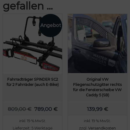
2
gefallen …
B
r
e
m
s
s
a
t
t
e
l
M
e
Fahrradträger SPINDER SC2
Original VW
für 2 Fahrräder (auch E-Bike)
Fliegenschutzgitter rechts
n
für die Fensterscheibe VW
g
Caddy 5 (SB)
e
U
A
809,00
€
789,00
€
139,99
€
r
k
inkl. 19 % MwSt.
inkl. 19 % MwSt.
s
t
Lieferzeit:
5 Werktage
zzgl.
Versandkosten