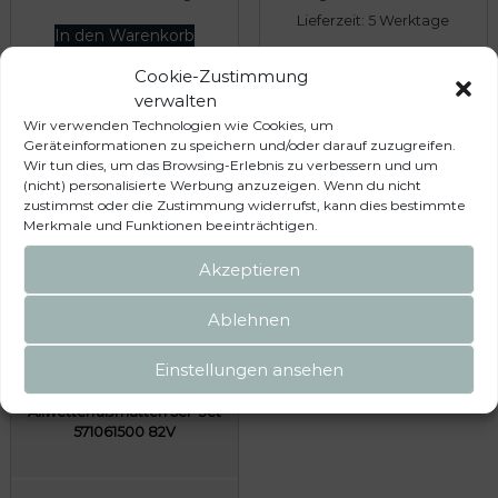
p
u
Lieferzeit:
5 Werktage
r
e
In den Warenkorb
ü
l
In den Warenkorb
Cookie-Zustimmung
n
l
verwalten
g
e
Wir verwenden Technologien wie Cookies, um
Geräteinformationen zu speichern und/oder darauf zuzugreifen.
l
r
Wir tun dies, um das Browsing-Erlebnis zu verbessern und um
i
P
(nicht) personalisierte Werbung anzuzeigen. Wenn du nicht
c
r
zustimmst oder die Zustimmung widerrufst, kann dies bestimmte
Merkmale und Funktionen beeinträchtigen.
h
e
e
i
Akzeptieren
r
s
Ablehnen
P
i
r
s
Einstellungen ansehen
e
t
Volkswagen Original Tiguan
i
:
Allwetterfußmatten 5er-Set
571061500 82V
s
7
w
8
a
9