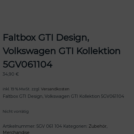
odus
Faltbox GTI Design,
Volkswagen GTI Kollektion
5GV061104
34,90
€
dus
inkl. 19 % MwSt.
zzgl.
Versandkosten
Faltbox GTI Design, Volkswagen GTI Kollektion 5GV061104
Nicht vorrätig
Artikelnummer:
5GV 061 104
Kategorien:
Zubehör
,
Merchandise