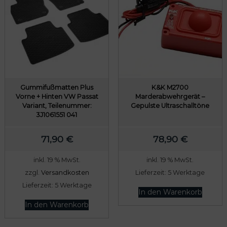
Gummifußmatten Plus
K&K M2700
Vorne + Hinten VW Passat
Marderabwehrgerät –
Variant, Teilenummer:
Gepulste Ultraschalltöne
3J1061551 041
71,90
€
78,90
€
inkl. 19 % MwSt.
inkl. 19 % MwSt.
zzgl.
Versandkosten
Lieferzeit:
5 Werktage
Lieferzeit:
5 Werktage
In den Warenkorb
In den Warenkorb