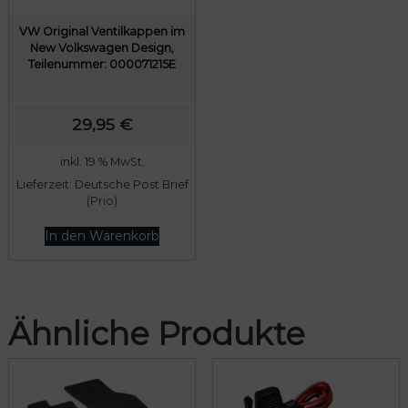
r
s
VW Original Ventilkappen im
e
t
New Volkswagen Design,
Teilenummer: 000071215E
i
:
s
7
w
8
29,95
€
a
9
r
,
inkl. 19 % MwSt.
Lieferzeit:
Deutsche Post Brief
:
0
(Prio)
8
0
0
In den Warenkorb
9
€
,
.
0
Ähnliche Produkte
0
€