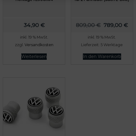
U
A
34,90
€
809,00
€
789,00
€
r
k
inkl. 19 % MwSt.
inkl. 19 % MwSt.
s
t
zzgl.
Versandkosten
Lieferzeit:
5 Werktage
p
u
r
e
Weiterlesen
In den Warenkorb
ü
l
n
l
g
e
l
r
i
P
c
r
h
e
e
i
r
s
P
i