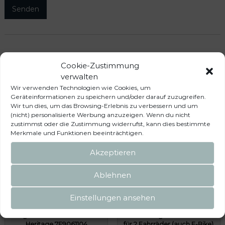
Das könnte dir auch
Cookie-Zustimmung
verwalten
gefallen …
Wir verwenden Technologien wie Cookies, um
Geräteinformationen zu speichern und/oder darauf zuzugreifen.
Wir tun dies, um das Browsing-Erlebnis zu verbessern und um
(nicht) personalisierte Werbung anzuzeigen. Wenn du nicht
zustimmst oder die Zustimmung widerrufst, kann dies bestimmte
Merkmale und Funktionen beeinträchtigen.
Akzeptieren
Ablehnen
Einstellungen ansehen
Original VW Bulli Faltbox T1
Fahrradträger SPINDER SC2
Heritage 7E9061104
für 2 Fahrräder (auch E-Bike)