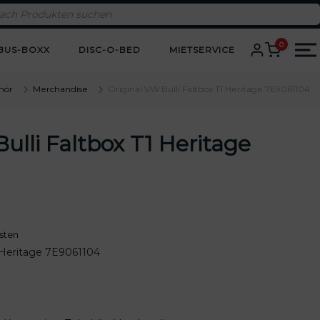
0
BUS-BOXX
DISC-O-BED
MIETSERVICE
hör
Merchandise
Original VW Bulli Faltbox T1 Heritage 7E9061104
ulli Faltbox T1 Heritage
sten
1 Heritage 7E9061104