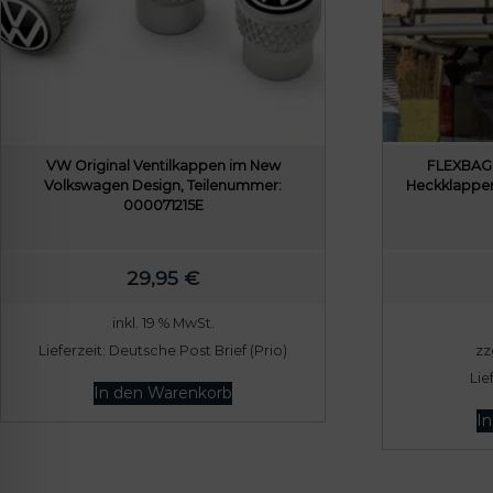
VW Original Ventilkappen im New
FLEXBAG 
Volkswagen Design, Teilenummer:
Heckklappen
000071215E
29,95
€
inkl. 19 % MwSt.
Lieferzeit:
Deutsche Post Brief (Prio)
zz
Lie
In den Warenkorb
I