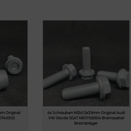
r
P
r
e
i
s
i
s
t
:
7
8
9
,
0
m Original
4x Schrauben M12x1,5x35mm Original Audi
0
0740302
VW Skoda SEAT N90708504 Bremssattel
Bremsträger