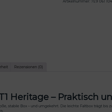
Artikelnummer:
7E9 061 10
rheit
Rezensionen (0)
T1 Heritage – Praktisch und
ße, stabile Box – und umgekehrt. Die leichte Faltbox trägt bis z
ch.