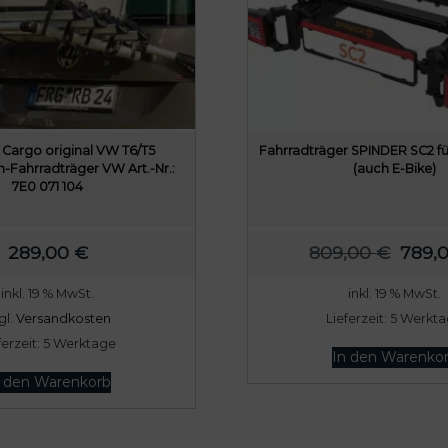
Cargo original VW T6/T5
Fahrradträger SPINDER SC2 fü
-Fahrradträger VW Art.-Nr.:
(auch E-Bike)
7E0 071 104
U
289,00
€
809,00
€
789,
r
inkl. 19 % MwSt.
inkl. 19 % MwSt.
s
gl.
Versandkosten
Lieferzeit:
5 Werkt
p
ferzeit:
5 Werktage
r
In den Warenko
ü
n den Warenkorb
n
g