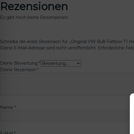
Rezensionen
Es gibt noch keine Rezensionen.
Schreibe die erste Rezension für „Original VW Bulli Faltbox T1 
Deine E-Mail-Adresse wird nicht veröffentlicht.
Erforderliche Fel
Deine Bewertung
*
Deine Rezension
*
Name
*
E-Mail
*