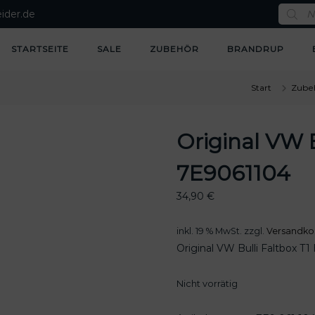
P
ider.de
r
o
d
u
STARTSEITE
SALE
ZUBEHÖR
BRANDRUP
c
t
s
s
Start
Zube
e
a
r
c
Original VW B
h
7E9061104
34,90
€
inkl. 19 % MwSt.
zzgl.
Versandko
Original VW Bulli Faltbox T
Nicht vorrätig