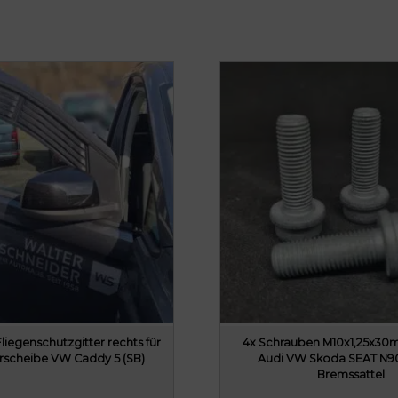
l
i
c
h
e
r
P
r
e
i
s
w
a
r
:
liegenschutzgitter rechts für
4x Schrauben M10x1,25x30m
8
erscheibe VW Caddy 5 (SB)
Audi VW Skoda SEAT N9
Bremssattel
0