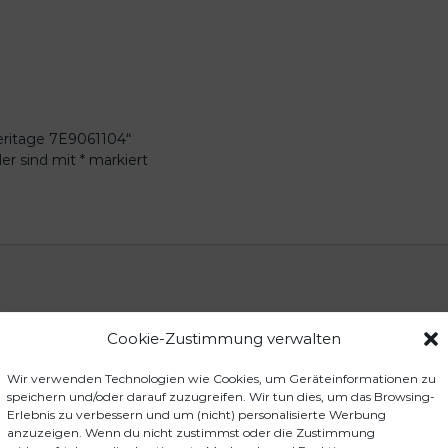
Heritage 7E9061104“
der sind mit
*
markiert
Cookie-Zustimmung verwalten
Wir verwenden Technologien wie Cookies, um Geräteinformationen zu
speichern und/oder darauf zuzugreifen. Wir tun dies, um das Browsing-
Erlebnis zu verbessern und um (nicht) personalisierte Werbung
anzuzeigen. Wenn du nicht zustimmst oder die Zustimmung