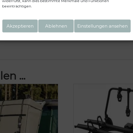
widerrufst, kann dies bestimmte Merkmale und Funktionen
beeinträchtigen.
einen nächsten Kommentar speichern.
Akzeptieren
Ablehnen
Einstellungen ansehen
len …