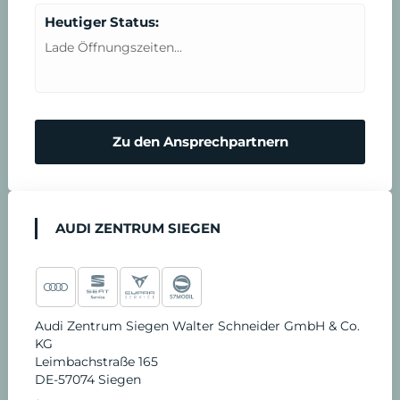
n
t
Heutiger Status:
b
Lade Öffnungszeiten...
a
r
Zu den Ansprechpartnern
e
n
AUDI ZENTRUM SIEGEN
Audi Zentrum Siegen Walter Schneider GmbH & Co.
KG
Leimbachstraße 165
DE-57074 Siegen