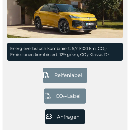
Energieverbrauch kombiniert: 5,7 l/100 km; CO₂-
Emissionen kombiniert: 129 g/km; CO₂-Klasse: D².
Reifenlabel
CO₂-Label
Anfragen