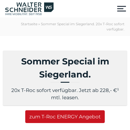
S
k
i
p
Startseite
»
Sommer Special im Siegerland. 20x T-Roc sofort
t
verfügbar.
o
c
o
n
t
Sommer Special im
e
n
Siegerland.
t
20x T-Roc sofort verfügbar. Jetzt ab 228,- €¹
mtl. leasen.
zum T-Roc ENERGY Angebot
us