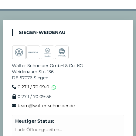
a
n
o
i
i
e
4
c
s
u
k
n
r
-
SIEGEN-WEIDENAU
e
t
t
t
k
v
S
b
a
u
o
e
i
t
Walter Schneider GmbH & Co. KG
Weidenauer Str. 136
o
g
b
k
d
c
u
DE-57076 Siegen
0 27 1 / 70 09-0
o
r
e
i
e
n
0 27 1 / 70 09-56
k
a
n
T
d
team@walter-schneider.de
m
e
e
Heutiger Status:
Lade Öffnungszeiten...