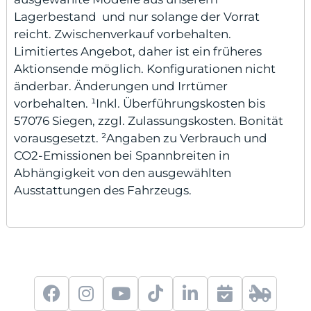
Lagerbestand und nur solange der Vorrat
reicht. Zwischenverkauf vorbehalten.
Limitiertes Angebot, daher ist ein früheres
Aktionsende möglich. Konfigurationen nicht
änderbar. Änderungen und Irrtümer
vorbehalten. ¹Inkl. Überführungskosten bis
57076 Siegen, zzgl. Zulassungskosten. Bonität
vorausgesetzt. ²Angaben zu Verbrauch und
CO2-Emissionen bei Spannbreiten in
Abhängigkeit von den ausgewählten
Ausstattungen des Fahrzeugs.
f
i
y
t
l
S
2