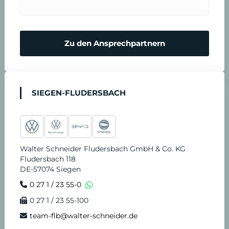
r
n
m
N
Zu den Ansprechpartnern
i
o
n
t
SIEGEN-FLUDERSBACH
v
d
e
i
Walter Schneider Fludersbach GmbH & Co. KG
r
e
Fludersbach 118
DE-57074 Siegen
e
n
0 27 1 / 23 55-0
0 27 1 / 23 55-100
i
s
team-flb@walter-schneider.de