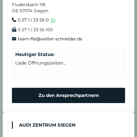
r
e
Fludersbach 118
DE-57074 Siegen
e
n
0 27 1 / 23 55-0
0 27 1 / 23 55-100
i
s
team-flb@walter-schneider.de
n
t
Heutiger Status:
b
Lade Öffnungszeiten...
a
r
Zu den Ansprechpartnern
e
n
AUDI ZENTRUM SIEGEN