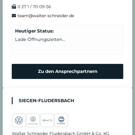
o
r
e
i
e
n
0 27 1 / 70 09-56
k
a
n
T
d
team@walter-schneider.de
m
e
e
Heutiger Status:
Lade Öffnungszeiten...
r
n
m
N
Zu den Ansprechpartnern
i
o
n
t
SIEGEN-FLUDERSBACH
v
d
e
i
Walter Schneider Fludersbach GmbH & Co. KG