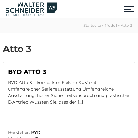
S
k
i
p
Startseite
»
Modell
»
Atto 3
t
o
c
Atto 3
o
n
t
e
BYD ATTO 3
n
t
BYD Atto 3 – kompakter Elektro-SUV mit
umfangreicher Serienausstattung Umfangreiche
Ausstattung, hoher Sicherheitsanspruch und praktischer
E-Antrieb Wussten Sie, dass der […]
us
Hersteller:
BYD