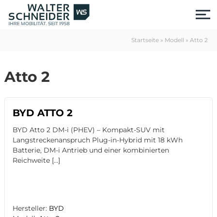
S
k
i
p
Startseite
»
Modell
»
Atto 2
t
o
c
Atto 2
o
n
t
e
BYD ATTO 2
n
t
BYD Atto 2 DM-i (PHEV) – Kompakt-SUV mit
Langstreckenanspruch Plug-in-Hybrid mit 18 kWh
Batterie, DM-i Antrieb und einer kombinierten
Reichweite […]
us
Hersteller:
BYD