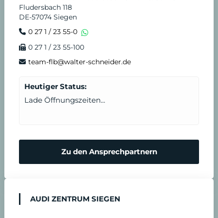
r
e
Fludersbach 118
DE-57074 Siegen
e
n
0 27 1 / 23 55-0
0 27 1 / 23 55-100
i
s
team-flb@walter-schneider.de
n
t
Heutiger Status:
b
Lade Öffnungszeiten...
a
r
Zu den Ansprechpartnern
e
n
AUDI ZENTRUM SIEGEN