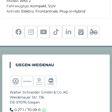
Modell:
Atto 2
Fahrzeugtyp:
Kompakt
,
SUV
Antrieb:
Elektro
,
Frontantrieb
,
Plug-in-Hybrid
odus
f
i
y
t
l
S
2
a
n
o
i
i
e
4
c
s
u
k
n
r
-
SIEGEN-WEIDENAU
dus
e
t
t
t
k
v
S
b
a
u
o
e
i
t
Walter Schneider GmbH & Co. KG
Weidenauer Str. 136
o
g
b
k
d
c
u
DE-57076 Siegen
0 27 1 / 70 09-0