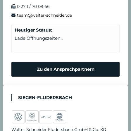
o
r
e
i
e
n
0 27 1 / 70 09-56
k
a
n
T
d
team@walter-schneider.de
m
e
e
Heutiger Status:
Lade Öffnungszeiten...
r
n
m
N
Zu den Ansprechpartnern
i
o
n
t
SIEGEN-FLUDERSBACH
v
d
e
i
Walter Schneider Fludersbach GmbH & Co. KG