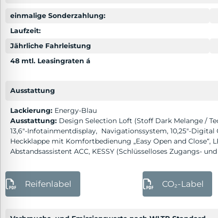
lssicheres Profil
einmalige Sonderzahlung:
Laufzeit:
-freundlicher Modus
Jährliche Fahrleistung
48 mtl. Leasingraten á
den-Modus
Ausstattung
psie-sicherer Modus
Lackierung:
Energy-Blau
Ausstattung:
Design Selection Loft (Stoff Dark Melange / Te
13,6″-Infotainmentdisplay, Navigationssystem, 10,25″-Digital 
Heckklappe mit Komfortbedienung „Easy Open and Close“, L
Abstandsassistent ACC, KESSY (Schlüsselloses Zugangs- un
Reifenlabel
CO₂-Label