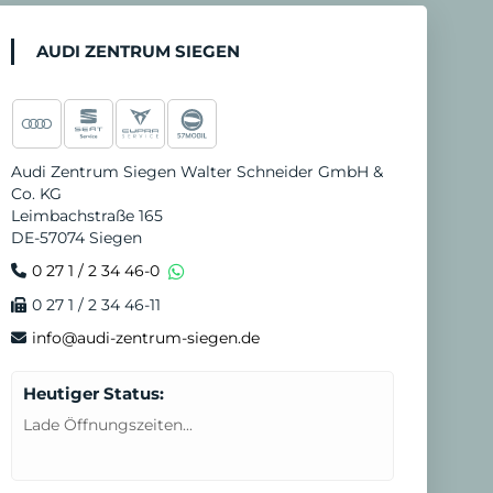
n
d
AUDI ZENTRUM SIEGEN
e
n
N
Audi Zentrum Siegen Walter Schneider GmbH &
o
Co. KG
t
Leimbachstraße 165
DE-57074 Siegen
d
0 27 1 / 2 34 46-0
i
0 27 1 / 2 34 46-11
e
info@audi-zentrum-siegen.de
n
s
Heutiger Status:
t
Lade Öffnungszeiten...