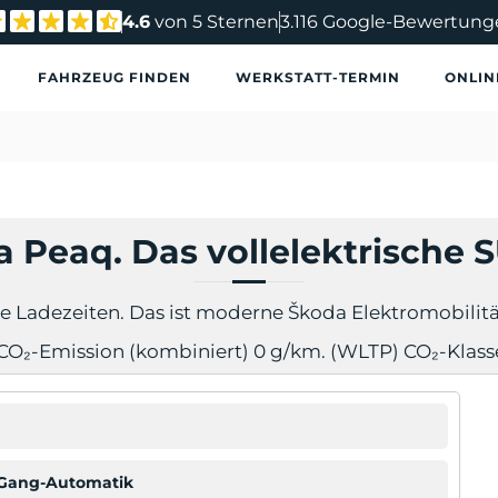
4.6
von 5 Sternen
3.116 Google-Bewertung
FAHRZEUG FINDEN
WERKSTATT-TERMIN
ONLIN
 Peaq. Das vollelektrische S
e Ladezeiten. Das ist moderne Škoda Elektromobilität
CO₂-Emission (kombiniert) 0 g/km. (WLTP) CO₂-Klasse:
1-Gang-Automatik