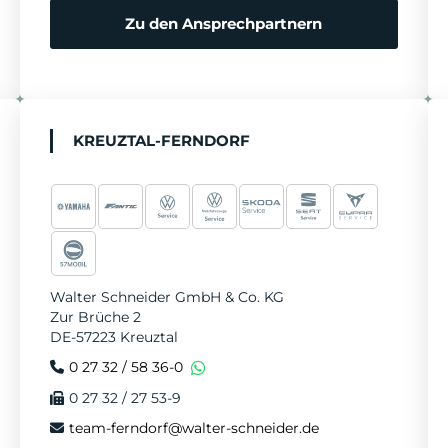
r
Zu den Ansprechpartnern
e
n
KREUZTAL-FERNDORF
Walter Schneider GmbH & Co. KG
Zur Brüche 2
DE-57223 Kreuztal
0 27 32 / 58 36-0
0 27 32 / 27 53-9
team-ferndorf@walter-schneider.de