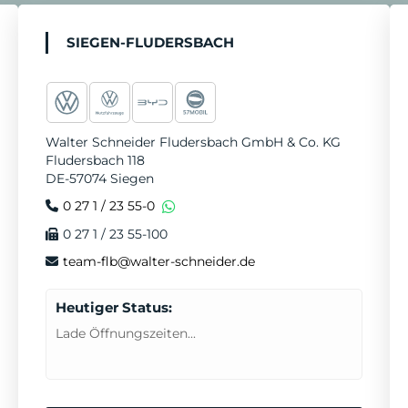
o
r
e
i
e
k
a
n
T
SIEGEN-FLUDERSBACH
m
e
r
m
Walter Schneider Fludersbach GmbH & Co. KG
i
Fludersbach 118
n
DE-57074 Siegen
v
0 27 1 / 23 55-0
e
0 27 1 / 23 55-100
r
team-flb@walter-schneider.de
e
Heutiger Status:
i
Lade Öffnungszeiten...
n
b
a