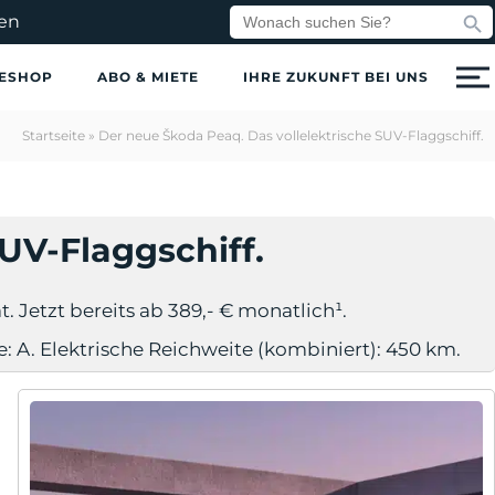
Search But
Search
en
for:
ESHOP
ABO & MIETE
IHRE ZUKUNFT BEI UNS
Startseite
»
Der neue Škoda Peaq. Das vollelektrische SUV-Flaggschiff.
UV-Flaggschiff.
. Jetzt bereits ab 389,- € monatlich¹.
 A. Elektrische Reichweite (kombiniert): 450 km.