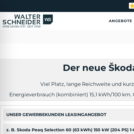
S
k
i
ANGEBOTE
p
t
o
c
o
n
t
Der neue Škoda
e
n
t
Viel Platz, lange Reichweite und kurz
Energieverbrauch (kombiniert) 15,1 kWh/100 km. 
ehinderten-Modus
UNSER GEWERBEKUNDEN LEASINGANGEBOT
z. B. Skoda Peaq Selection 60 (63 kWh) 150 kW (204 PS) 