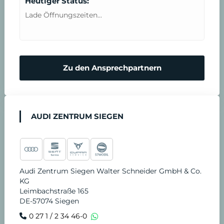
Heutiger Status:
b
Lade Öffnungszeiten...
a
r
Zu den Ansprechpartnern
e
n
AUDI ZENTRUM SIEGEN
Audi Zentrum Siegen Walter Schneider GmbH & Co.
KG
Leimbachstraße 165
DE-57074 Siegen
0 27 1 / 2 34 46-0