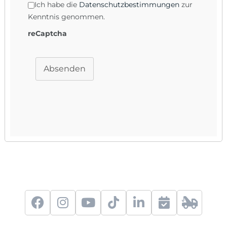
Ich habe die
Datenschutzbestimmungen
zur
Kenntnis genommen.
reCaptcha
Absenden
f
i
y
t
l
S
2