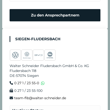
m
N
Zu den Ansprechpartnern
i
o
n
t
SIEGEN-FLUDERSBACH
v
d
e
i
Walter Schneider Fludersbach GmbH & Co. KG
r
e
Fludersbach 118
DE-57074 Siegen
e
n
0 27 1 / 23 55-0
0 27 1 / 23 55-100
i
s
team-flb@walter-schneider.de
n
t