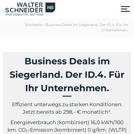
S
k
i
p
Startseite
»
Business Deals im Siegerland. Der ID.4. Für Ihr
t
Unternehmen.
o
c
o
n
Business Deals im
t
e
Siegerland. Der ID.4. Für
n
t
Ihr Unternehmen.
Effizient unterwegs zu starken Konditionen.
Jetzt bereits ab 298,- € monatlich¹.
us
Energieverbrauch (kombiniert) 16,0 kWh/100
km. CO₂-Emission (kombiniert) 0 g/km. (WLTP)