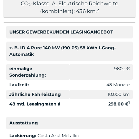
CO₂-Klasse: A. Elektrische Reichweite
(kombiniert): 436 km.²
UNSER GEWERBEKUNDEN LEASINGANGEBOT
odus
z. B. ID.4 Pure 140 kW (190 PS) 58 kWh 1-Gang-
Automatik
einmalige
980,- €
Sonderzahlung:
Laufzeit:
48 Monate
dus
Jährliche Fahrleistung
10.000 km
1
48 mtl. Leasingraten á
298,00 €
Ausstattung
Lackierung:
Costa Azul Metallic