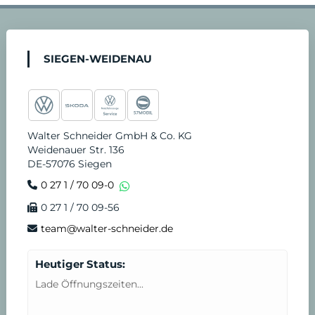
a
n
o
i
i
e
4
c
s
u
k
n
r
-
SIEGEN-WEIDENAU
e
t
t
t
k
v
S
b
a
u
o
e
i
t
Walter Schneider GmbH & Co. KG
Weidenauer Str. 136
o
g
b
k
d
c
u
DE-57076 Siegen
0 27 1 / 70 09-0
o
r
e
i
e
n
0 27 1 / 70 09-56
k
a
n
T
d
team@walter-schneider.de
m
e
e
Heutiger Status:
Lade Öffnungszeiten...
r
n