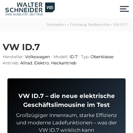
S
k
i
p
Startseite
»
»
Fahrzeug Testberichte
»
VW ID.7
t
o
c
VW ID.7
o
n
Hersteller:
Volkswagen
· Modell:
ID.7
· Typ:
Oberklasse
·
t
Antrieb:
Allrad
,
Elektro
,
Heckantrieb
e
n
t
VW ID.7 – die neue elektrische
Geschäftslimousine im Test
Großzügiger Innenraum, starke Effizienz
us
und moderne Ladefunktionen – was der
VW ID.7 wirklich kann