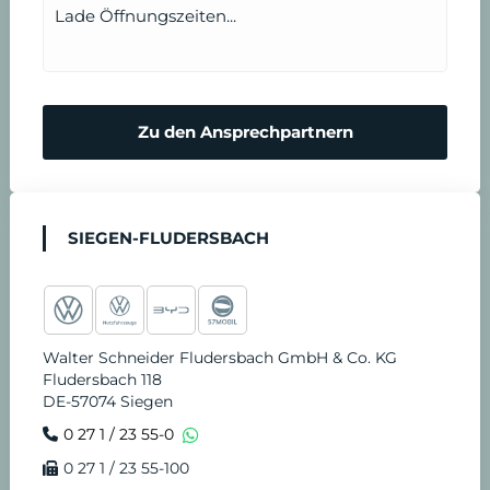
Lade Öffnungszeiten...
r
n
m
N
Zu den Ansprechpartnern
i
o
n
t
SIEGEN-FLUDERSBACH
v
d
e
i
Walter Schneider Fludersbach GmbH & Co. KG
r
e
Fludersbach 118
DE-57074 Siegen
e
n
0 27 1 / 23 55-0
0 27 1 / 23 55-100
i
s