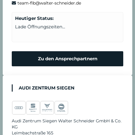
team-flb@walter-schneider.de
n
t
Heutiger Status:
b
Lade Öffnungszeiten...
a
r
Zu den Ansprechpartnern
e
n
AUDI ZENTRUM SIEGEN
Audi Zentrum Siegen Walter Schneider GmbH & Co.
KG
Leimbachstraße 165