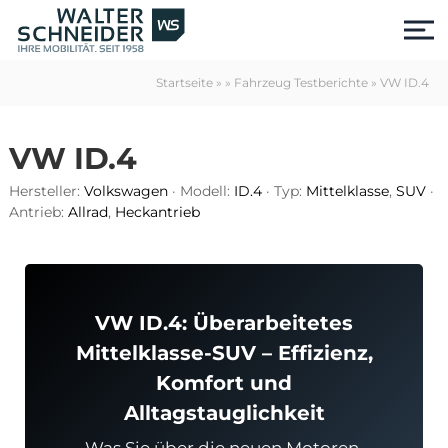
S
k
i
p
Startseite
»
»
Fahrzeug Testberichte
»
VW ID.4
t
o
c
VW ID.4
o
n
Hersteller:
Volkswagen
· Modell:
ID.4
· Typ:
Mittelklasse
,
SUV
·
t
Antrieb:
Allrad
,
Heckantrieb
e
n
t
VW ID.4: Überarbeitetes
Mittelklasse-SUV – Effizienz,
Komfort und
us
Alltagstauglichkeit