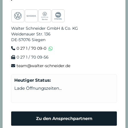
e
t
t
t
k
v
S
b
a
u
o
e
i
t
Walter Schneider GmbH & Co. KG
Weidenauer Str. 136
o
g
b
k
d
c
u
DE-57076 Siegen
0 27 1 / 70 09-0
o
r
e
i
e
n
0 27 1 / 70 09-56
k
a
n
T
d
team@walter-schneider.de
m
e
e
Heutiger Status:
Lade Öffnungszeiten...
r
n
m
N
Zu den Ansprechpartnern
i
o