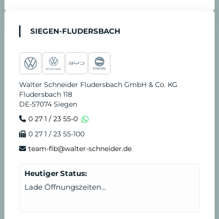
n
t
SIEGEN-FLUDERSBACH
v
d
e
i
Walter Schneider Fludersbach GmbH & Co. KG
r
e
Fludersbach 118
DE-57074 Siegen
e
n
0 27 1 / 23 55-0
0 27 1 / 23 55-100
i
s
team-flb@walter-schneider.de
n
t
Heutiger Status:
b
Lade Öffnungszeiten...
a