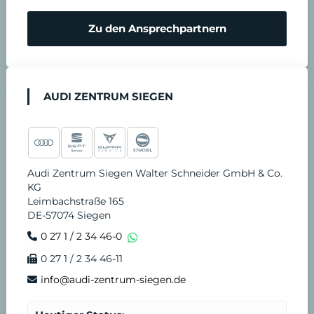
r
Zu den Ansprechpartnern
e
n
AUDI ZENTRUM SIEGEN
Audi Zentrum Siegen Walter Schneider GmbH & Co.
KG
Leimbachstraße 165
DE-57074 Siegen
0 27 1 / 2 34 46-0
0 27 1 / 2 34 46-11
info@audi-zentrum-siegen.de