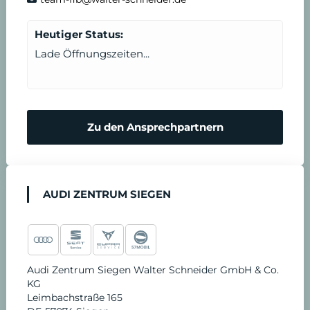
n
t
Heutiger Status:
b
Lade Öffnungszeiten...
a
r
Zu den Ansprechpartnern
e
n
AUDI ZENTRUM SIEGEN
Audi Zentrum Siegen Walter Schneider GmbH & Co.
KG
Leimbachstraße 165