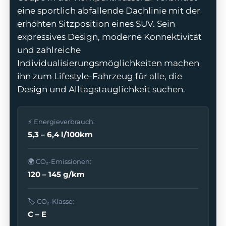
eine sportlich abfallende Dachlinie mit der
erhöhten Sitzposition eines SUV. Sein
expressives Design, moderne Konnektivität
und zahlreiche
odus
Individualisierungsmöglichkeiten machen
ihn zum Lifestyle-Fahrzeug für alle, die
Design und Alltagstauglichkeit suchen.
⚡ Energieverbrauch:
5,3 – 6,4 l/100km
dus
🌍 CO₂-Emissionen:
120 – 145 g/km
🏷️ CO₂-Klasse:
C – E