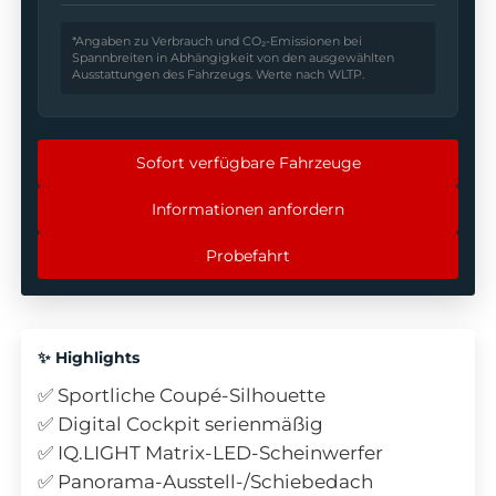
*Angaben zu Verbrauch und CO₂-Emissionen bei
Spannbreiten in Abhängigkeit von den ausgewählten
Ausstattungen des Fahrzeugs. Werte nach WLTP.
Sofort verfügbare Fahrzeuge
Informationen anfordern
Probefahrt
✨ Highlights
✅ Sportliche Coupé-Silhouette
✅ Digital Cockpit serienmäßig
✅ IQ.LIGHT Matrix-LED-Scheinwerfer
✅ Panorama-Ausstell-/Schiebedach