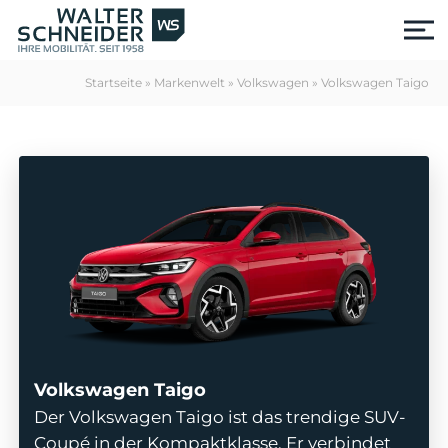
S
k
i
p
Startseite
»
Markenwelt
»
Volkswagen
»
Volkswagen Taigo
t
o
c
o
n
t
e
n
t
Volkswagen Taigo
us
Der Volkswagen Taigo ist das trendige SUV-
Coupé in der Kompaktklasse. Er verbindet