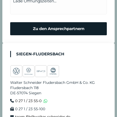
Lade Öffnungszeiten...
r
n
m
N
Zu den Ansprechpartnern
i
o
n
t
SIEGEN-FLUDERSBACH
v
d
e
i
Walter Schneider Fludersbach GmbH & Co. KG
r
e
Fludersbach 118
DE-57074 Siegen
e
n
0 27 1 / 23 55-0
0 27 1 / 23 55-100
i
s
team-flb@walter-schneider.de