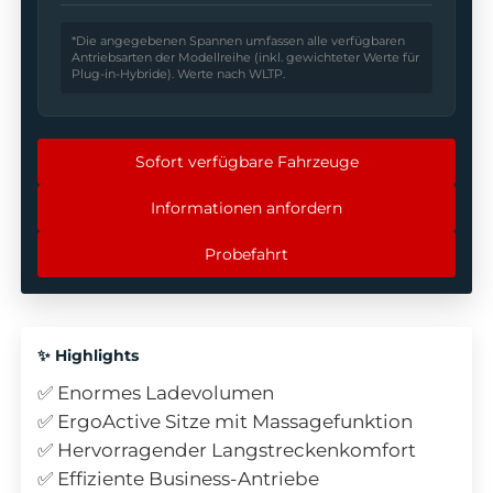
*Die angegebenen Spannen umfassen alle verfügbaren
Antriebsarten der Modellreihe (inkl. gewichteter Werte für
Plug-in-Hybride). Werte nach WLTP.
Sofort verfügbare Fahrzeuge
Informationen anfordern
Probefahrt
✨ Highlights
✅ Enormes Ladevolumen
✅ ErgoActive Sitze mit Massagefunktion
✅ Hervorragender Langstreckenkomfort
✅ Effiziente Business-Antriebe