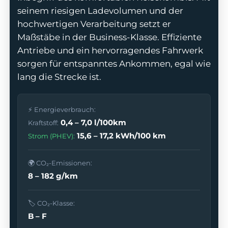
seinem riesigen Ladevolumen und der
hochwertigen Verarbeitung setzt er
Maßstäbe in der Business-Klasse. Effiziente
Antriebe und ein hervorragendes Fahrwerk
odus
sorgen für entspanntes Ankommen, egal wie
lang die Strecke ist.
⚡ Energieverbrauch:
0,4 – 7,0 l/100km
Kraftstoff:
15,6 – 17,2 kWh/100 km
Strom (PHEV):
dus
🌍 CO₂-Emissionen:
8 – 182 g/km
🏷️ CO₂-Klasse:
B – F