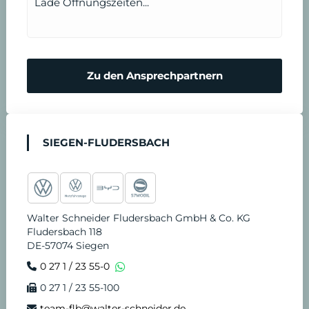
Lade Öffnungszeiten...
r
n
m
N
Zu den Ansprechpartnern
i
o
n
t
SIEGEN-FLUDERSBACH
v
d
e
i
Walter Schneider Fludersbach GmbH & Co. KG
r
e
Fludersbach 118
DE-57074 Siegen
e
n
0 27 1 / 23 55-0
0 27 1 / 23 55-100
i
s
team-flb@walter-schneider.de