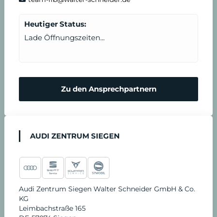
n
t
Heutiger Status:
b
Lade Öffnungszeiten...
a
r
Zu den Ansprechpartnern
e
n
AUDI ZENTRUM SIEGEN
Audi Zentrum Siegen Walter Schneider GmbH & Co.
KG
Leimbachstraße 165