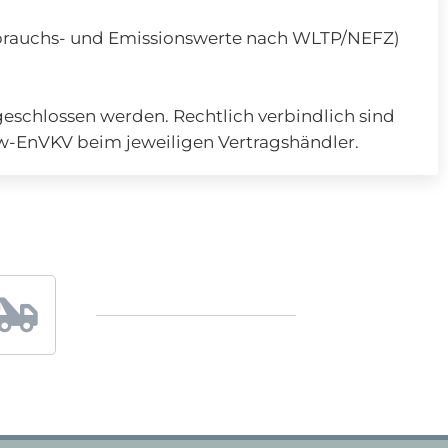
rbrauchs- und Emissionswerte nach WLTP/NEFZ)
eschlossen werden. Rechtlich verbindlich sind
kw-EnVKV beim jeweiligen Vertragshändler.
2
4
-
S