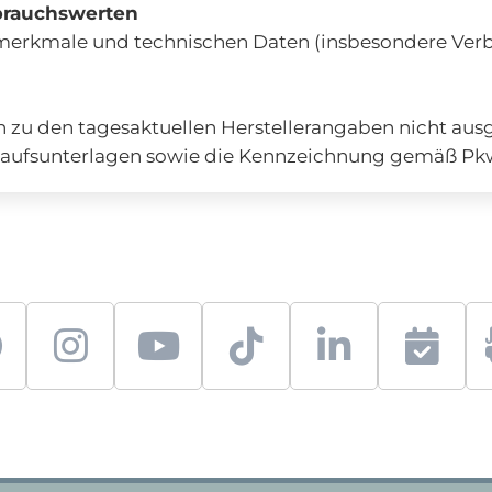
brauchswerten
gsmerkmale und technischen Daten (insbesondere Ve
zu den tagesaktuellen Herstellerangaben nicht ausg
Verkaufsunterlagen sowie die Kennzeichnung gemäß P
f
i
y
t
l
S
a
n
o
i
i
e
c
s
u
k
n
r
e
t
t
t
k
v