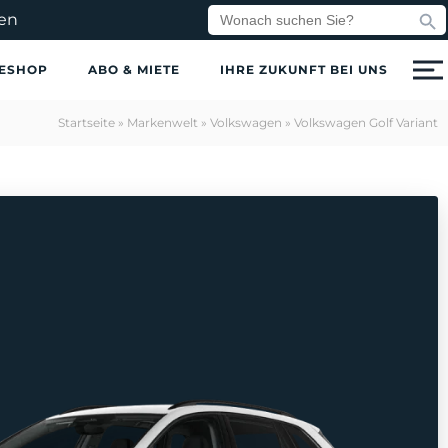
Search But
Search
en
for:
ESHOP
ABO & MIETE
IHRE ZUKUNFT BEI UNS
Startseite
»
Markenwelt
»
Volkswagen
»
Volkswagen Golf Variant