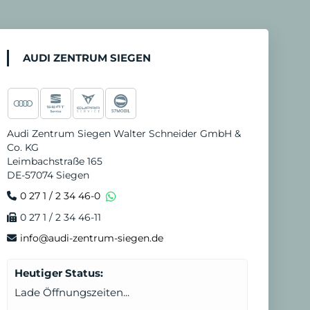
t
u
n
d
AUDI ZENTRUM SIEGEN
e
n
N
Audi Zentrum Siegen Walter Schneider GmbH &
o
Co. KG
t
Leimbachstraße 165
DE-57074 Siegen
d
0 27 1 / 2 34 46-0
i
0 27 1 / 2 34 46-11
e
info@audi-zentrum-siegen.de
n
s
Heutiger Status:
t
Lade Öffnungszeiten...