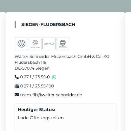
b
a
u
o
e
i
o
g
b
k
d
c
o
r
e
i
e
k
a
n
T
SIEGEN-FLUDERSBACH
m
e
r
m
Walter Schneider Fludersbach GmbH & Co. KG
i
Fludersbach 118
n
DE-57074 Siegen
v
0 27 1 / 23 55-0
e
0 27 1 / 23 55-100
r
team-flb@walter-schneider.de
e
Heutiger Status:
i
Lade Öffnungszeiten...
n