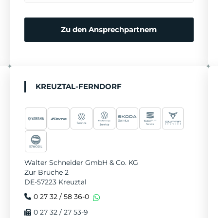
b
a
r
Zu den Ansprechpartnern
e
n
KREUZTAL-FERNDORF
Walter Schneider GmbH & Co. KG
Zur Brüche 2
DE-57223 Kreuztal
0 27 32 / 58 36-0
0 27 32 / 27 53-9