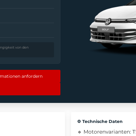
ngigkeit von den
rmationen anfordern
⚙️ Technische Daten
🔹 Motorenvarianten: TS