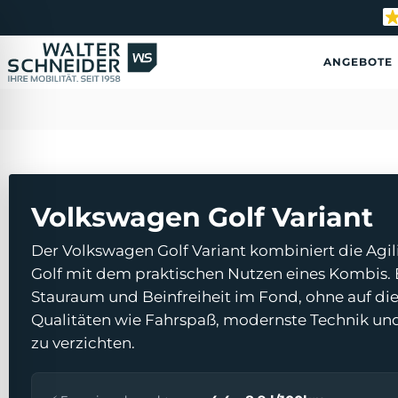
S
k
i
ANGEBOTE
p
t
o
c
o
n
t
e
Volkswagen Golf Variant
n
t
Der Volkswagen Golf Variant kombiniert die Agili
Golf mit dem praktischen Nutzen eines Kombis. 
Stauraum und Beinfreiheit im Fond, ohne auf die
Qualitäten wie Fahrspaß, modernste Technik und
ehinderten-Modus
zu verzichten.