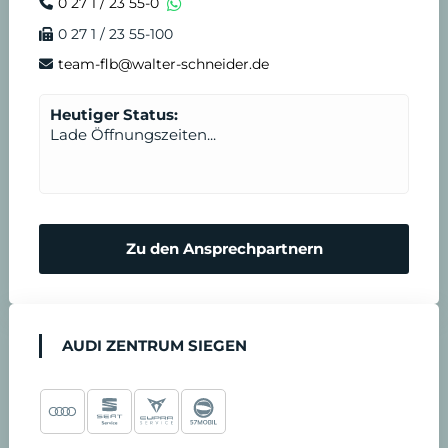
0 27 1 / 23 55-0
0 27 1 / 23 55-100
i
s
team-flb@walter-schneider.de
n
t
Heutiger Status:
Lade Öffnungszeiten...
b
a
r
Zu den Ansprechpartnern
e
n
AUDI ZENTRUM SIEGEN