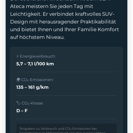
Ateca meistern Sie jeden Tag mit
Leichtigkeit. Er verbindet kraftvolles SUV-
Design mit herausragender Praktikabilität
und bietet Ihnen und Ihrer Familie Komfort
odus
auf höchstem Niveau.
⚡ Energieverbrauch:
5,7 – 7,1 l/100 km
🌍 CO₂-Emissionen:
dus
135 – 161 g/km
🏷️ CO₂-Klasse:
D – F
*Angaben zu Verbrauch und CO₂-Emissionen bei
Spannbreiten in Abhängigkeit von den ausgewählten