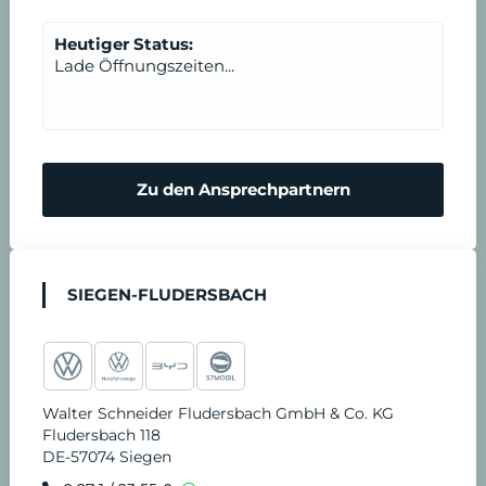
m
e
e
Heutiger Status:
Lade Öffnungszeiten...
r
n
m
N
Zu den Ansprechpartnern
i
o
n
t
SIEGEN-FLUDERSBACH
v
d
e
i
Walter Schneider Fludersbach GmbH & Co. KG
r
e
Fludersbach 118
DE-57074 Siegen
e
n