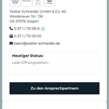
b
a
u
o
e
i
t
Walter Schneider GmbH & Co. KG
Weidenauer Str. 136
o
g
b
k
d
c
u
DE-57076 Siegen
0 27 1 / 70 09-0
o
r
e
i
e
n
0 27 1 / 70 09-56
k
a
n
T
d
team@walter-schneider.de
m
e
e
Heutiger Status:
Lade Öffnungszeiten...
r
n
m
N
Zu den Ansprechpartnern
i
o
n
t