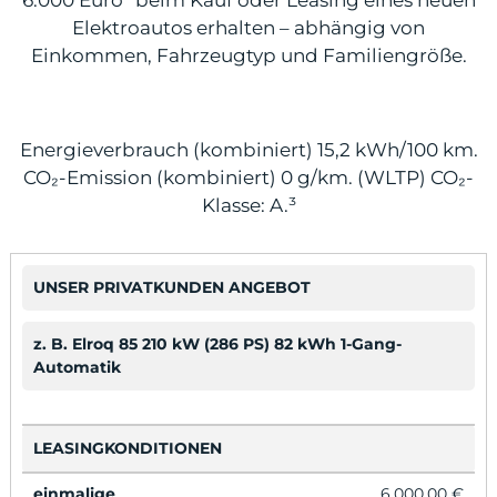
6.000 Euro² beim Kauf oder Leasing eines neuen
Elektroautos erhalten – abhängig von
Einkommen, Fahrzeugtyp und Familiengröße.
odus
Energieverbrauch (kombiniert) 15,2 kWh/100 km.
CO₂-Emission (kombiniert) 0 g/km. (WLTP) CO₂-
Klasse: A.³
UNSER PRIVATKUNDEN ANGEBOT
dus
z. B. Elroq 85 210 kW (286 PS) 82 kWh 1-Gang-
Automatik
LEASINGKONDITIONEN
einmalige
6.000,00 €