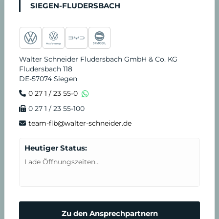
SIEGEN-FLUDERSBACH
v
d
e
i
Walter Schneider Fludersbach GmbH & Co. KG
r
e
Fludersbach 118
DE-57074 Siegen
e
n
0 27 1 / 23 55-0
0 27 1 / 23 55-100
i
s
team-flb@walter-schneider.de
n
t
Heutiger Status:
b
Lade Öffnungszeiten...
a
r
Zu den Ansprechpartnern