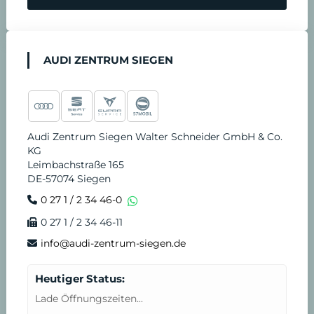
e
n
AUDI ZENTRUM SIEGEN
Audi Zentrum Siegen Walter Schneider GmbH & Co.
KG
Leimbachstraße 165
DE-57074 Siegen
0 27 1 / 2 34 46-0
0 27 1 / 2 34 46-11
info@audi-zentrum-siegen.de
Heutiger Status:
Lade Öffnungszeiten...