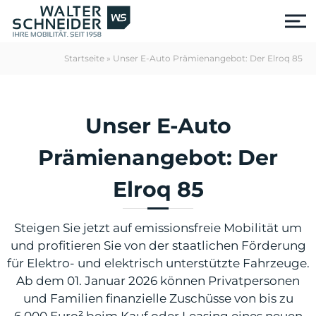
S
k
i
p
Startseite
»
Unser E-Auto Prämienangebot: Der Elroq 85
t
o
c
o
Unser E-Auto
n
t
Prämienangebot: Der
e
n
Elroq 85
t
Steigen Sie jetzt auf emissionsfreie Mobilität um
und profitieren Sie von der staatlichen Förderung
für Elektro- und elektrisch unterstützte Fahrzeuge.
Ab dem 01. Januar 2026 können Privatpersonen
us
und Familien finanzielle Zuschüsse von bis zu